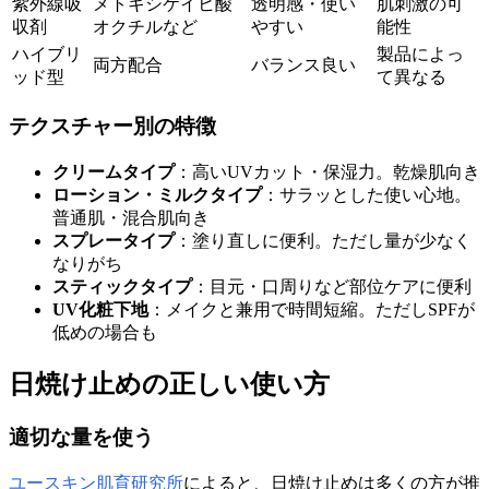
紫外線吸
メトキシケイヒ酸
透明感・使い
肌刺激の可
収剤
オクチルなど
やすい
能性
ハイブリ
製品によっ
両方配合
バランス良い
ッド型
て異なる
テクスチャー別の特徴
クリームタイプ
：高いUVカット・保湿力。乾燥肌向き
ローション・ミルクタイプ
：サラッとした使い心地。
普通肌・混合肌向き
スプレータイプ
：塗り直しに便利。ただし量が少なく
なりがち
スティックタイプ
：目元・口周りなど部位ケアに便利
UV化粧下地
：メイクと兼用で時間短縮。ただしSPFが
低めの場合も
日焼け止めの正しい使い方
適切な量を使う
ユースキン肌育研究所
によると、日焼け止めは多くの方が推