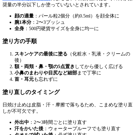
奨量の半分以下しか塗っていないとされています。
顔の適量
：パール粒2個分（約0.5ml）を顔全体に
腕1本分
：2〜3プッシュ
全身
：500円硬貨サイズを全身に均一に
塗り方の手順
スキンケアの最後に塗る
（化粧水・乳液・クリームの
後）
額・両頬・鼻・顎の5点置き
してから優しく広げる
小鼻のまわりや目尻など細部
まで丁寧に
首・耳元
も忘れずに
塗り直しのタイミング
日焼け止めは皮脂・汗・摩擦で落ちるため、こまめな塗り直
しが不可欠です。
外出中
：2〜3時間ごとに塗り直す
汗をかいた後
：ウォータープルーフでも塗り直す
タオルで拭いた後
：必ず塗り直す