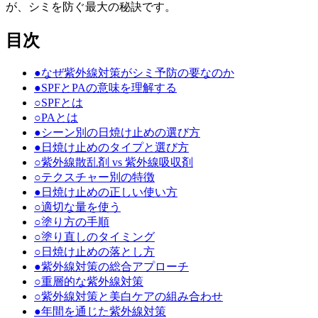
が、シミを防ぐ最大の秘訣です。
目次
●
なぜ紫外線対策がシミ予防の要なのか
●
SPFとPAの意味を理解する
○
SPFとは
○
PAとは
●
シーン別の日焼け止めの選び方
●
日焼け止めのタイプと選び方
○
紫外線散乱剤 vs 紫外線吸収剤
○
テクスチャー別の特徴
●
日焼け止めの正しい使い方
○
適切な量を使う
○
塗り方の手順
○
塗り直しのタイミング
○
日焼け止めの落とし方
●
紫外線対策の総合アプローチ
○
重層的な紫外線対策
○
紫外線対策と美白ケアの組み合わせ
●
年間を通じた紫外線対策