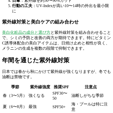
日傘
：紫外線を約50〜90%カット
行動の工夫
：UV-Indexが高い10〜14時の外出を最小限
に
紫外線対策と美白ケアの組み合わせ
美白化粧品の成分と選び方
と紫外線対策を組み合わせること
で、シミの予防と改善の両方が期待できます。特にビタミン
C誘導体配合の美白アイテムは、日焼け止めと相性が良く、
メラニンの生成を複数の段階で抑制できます。
年間を通じた紫外線対策
日本では春から秋にかけて紫外線が強くなりますが、冬でも
油断は禁物です。
季節
紫外線強度
推奨SPF
注意点
SPF30〜
春（3〜5月）
強くなる
油断しがちな季節
50
海・プールは特に注
夏（6〜8月）
最強
SPF50+
意