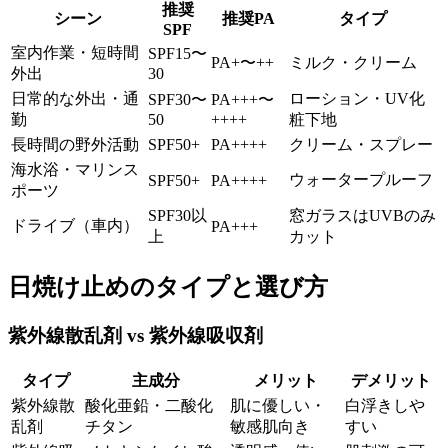
推奨
シーン
推奨PA
タイプ
SPF
室内作業・短時間
SPF15〜
PA+〜++
ミルク・クリーム
外出
30
日常的な外出・通
ローション・UV化
SPF30〜
PA+++〜
勤
50
++++
粧下地
長時間の野外活動
SPF50+
PA++++
クリーム・スプレー
海水浴・マリンス
ウォータープルーフ
SPF50+
PA++++
ポーツ
SPF30以
窓ガラスはUVBのみ
ドライブ（車内）
PA+++
上
カット
日焼け止めのタイプと選び方
紫外線散乱剤 vs 紫外線吸収剤
タイプ
主成分
メリット
デメリット
紫外線散
酸化亜鉛・二酸化
肌に優しい・
白浮きしや
乱剤
チタン
敏感肌向き
すい