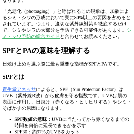
なります。
「光老化（photoaging）」と呼ばれるこの現象は、加齢によ
るシミ・シワの形成において実に80%以上の要因を占めると
されています。つまり、適切な紫外線対策を徹底するだけ
で、シミやシワの大部分を予防できる可能性があります。
シ
ミ・シワ予防の総合ガイド
と合わせてお読みください。
SPFとPAの意味を理解する
日焼け止めを選ぶ際に最も重要な指標がSPFとPAです。
SPFとは
資生堂アネッサ
によると、SPF（Sun Protection Factor）は
UVB（紫外線B波）から皮膚を守る指数です。UVBは肌の
表面に作用し、日焼け（赤くなる・ヒリヒリする）やシミ・
そばかすの原因になります。
SPF数値の意味
：UVBに当たってから赤くなるまでの
時間を何倍に延長できるかを示す
SPF30：約97%のUVBをカット