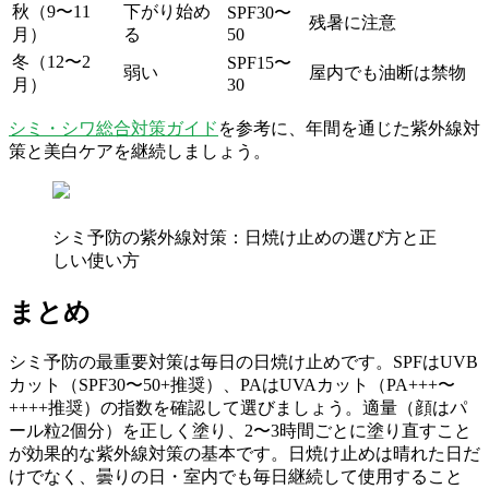
秋（9〜11
下がり始め
SPF30〜
残暑に注意
月）
る
50
冬（12〜2
SPF15〜
弱い
屋内でも油断は禁物
月）
30
シミ・シワ総合対策ガイド
を参考に、年間を通じた紫外線対
策と美白ケアを継続しましょう。
シミ予防の紫外線対策：日焼け止めの選び方と正
しい使い方
まとめ
シミ予防の最重要対策は毎日の日焼け止めです。SPFはUVB
カット（SPF30〜50+推奨）、PAはUVAカット（PA+++〜
++++推奨）の指数を確認して選びましょう。適量（顔はパ
ール粒2個分）を正しく塗り、2〜3時間ごとに塗り直すこと
が効果的な紫外線対策の基本です。日焼け止めは晴れた日だ
けでなく、曇りの日・室内でも毎日継続して使用すること