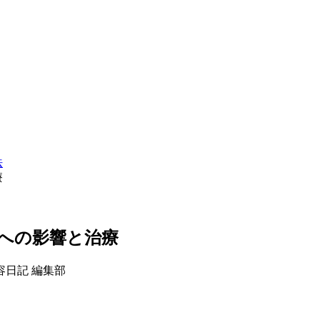
法
療
への影響と治療
容日記 編集部