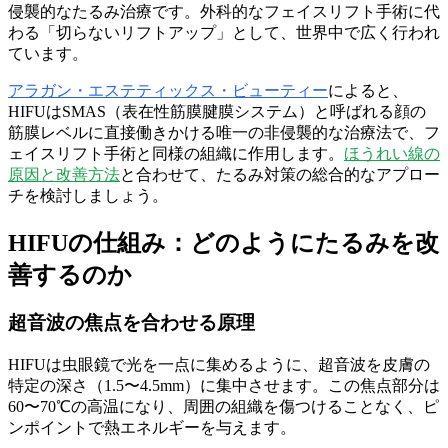
侵襲的なたるみ治療です。外科的なフェイスリフト手術に代
わる「切らないリフトアップ」として、世界中で広く行われ
ています。
アラガン・エステティックス・ビューティー
によると、
HIFUはSMAS（表在性筋膜腱膜システム）と呼ばれる顔の
筋膜レベルに直接働きかける唯一の非侵襲的な治療法で、フ
ェイスリフト手術と同様の組織に作用します。
ほうれい線の
原因と改善方法
と合わせて、たるみ対策の総合的なアプロー
チを検討しましょう。
HIFUの仕組み：どのようにたるみを改
善するのか
超音波の焦点を合わせる原理
HIFUは虫眼鏡で光を一点に集めるように、超音波を皮膚の
特定の深さ（1.5〜4.5mm）に集中させます。この焦点部分は
60〜70℃の高温になり、周囲の組織を傷つけることなく、ピ
ンポイントで熱エネルギーを与えます。