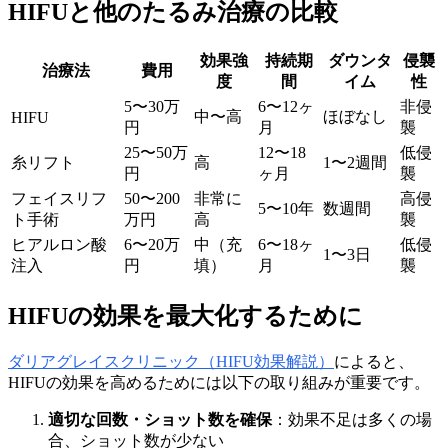
HIFUと他のたるみ治療の比較
効果強
持続期
ダウンタ
侵襲
治療法
費用
度
間
イム
性
5〜30万
6〜12ヶ
非侵
中〜高
ほぼなし
HIFU
円
月
襲
25〜50万
12〜18
低侵
糸リフト
高
1〜2週間
円
ヶ月
襲
フェイスリフ
50〜200
非常に
高侵
5〜10年
数週間
ト手術
万円
高
襲
ヒアルロン酸
6〜20万
中（充
6〜18ヶ
低侵
1〜3日
注入
円
填）
月
襲
HIFUの効果を最大化するために
ダリアグレイスクリニック（HIFU効果解説）
によると、
HIFUの効果を高めるためには以下の取り組みが重要です。
適切な回数・ショット数を確保
：効果不足は多くの場
合、ショット数が少ない