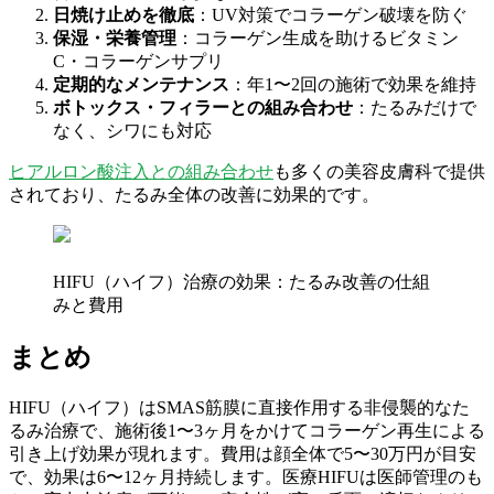
日焼け止めを徹底
：UV対策でコラーゲン破壊を防ぐ
保湿・栄養管理
：コラーゲン生成を助けるビタミン
C・コラーゲンサプリ
定期的なメンテナンス
：年1〜2回の施術で効果を維持
ボトックス・フィラーとの組み合わせ
：たるみだけで
なく、シワにも対応
ヒアルロン酸注入との組み合わせ
も多くの美容皮膚科で提供
されており、たるみ全体の改善に効果的です。
HIFU（ハイフ）治療の効果：たるみ改善の仕組
みと費用
まとめ
HIFU（ハイフ）はSMAS筋膜に直接作用する非侵襲的なた
るみ治療で、施術後1〜3ヶ月をかけてコラーゲン再生による
引き上げ効果が現れます。費用は顔全体で5〜30万円が目安
で、効果は6〜12ヶ月持続します。医療HIFUは医師管理のも