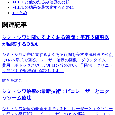
●
HIFUと他のたるみ治療の比較
●
HIFUの効果を最大化するために
●
まとめ
関連記事
シミ・シワに関するよくある質問：美容皮膚科医
が回答するQ&A
シミ・シワ治療に関するよくある質問を美容皮膚科医の視点
でQ&A形式で回答。レーザー治療の回数・ダウンタイム・
費用、ボトックスやヒアルロン酸の違い、予防法、クリニッ
ク選びまで網羅的に解説します。
続きを読む →
シミ・シワ治療の最新技術：ピコレーザーとエク
ソソーム療法
シミ・シワ治療の最新技術であるピコレーザーとエクソソー
ム療法を徹底解説。ピコレーザーの3つの照射モード、エク