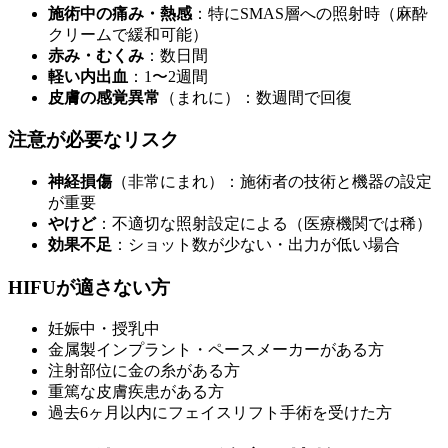
施術中の痛み・熱感
：特にSMAS層への照射時（麻酔
クリームで緩和可能）
赤み・むくみ
：数日間
軽い内出血
：1〜2週間
皮膚の感覚異常
（まれに）：数週間で回復
注意が必要なリスク
神経損傷
（非常にまれ）：施術者の技術と機器の設定
が重要
やけど
：不適切な照射設定による（医療機関では稀）
効果不足
：ショット数が少ない・出力が低い場合
HIFUが適さない方
妊娠中・授乳中
金属製インプラント・ペースメーカーがある方
注射部位に金の糸がある方
重篤な皮膚疾患がある方
過去6ヶ月以内にフェイスリフト手術を受けた方