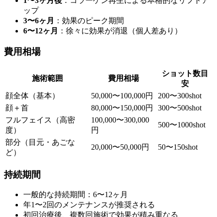
1〜3ヶ月後
：コラーゲン再生による本格的なリフトア
ップ
3〜6ヶ月
：効果のピーク期間
6〜12ヶ月
：徐々に効果が消退（個人差あり）
費用相場
ショット数目
施術範囲
費用相場
安
顔全体（基本）
50,000〜100,000円
200〜300shot
顔＋首
80,000〜150,000円
300〜500shot
フルフェイス（高密
100,000〜300,000
500〜1000shot
度）
円
部分（目元・あごな
20,000〜50,000円
50〜150shot
ど）
持続期間
一般的な持続期間：6〜12ヶ月
年1〜2回のメンテナンスが推奨される
初回治療後、複数回施術で効果が積み重なる