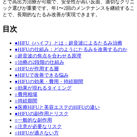
とで高出力治療が可能で、安全性が高い反面、適切なクリニ
ック選びが重要です。年1〜2回のメンテナンスを継続するこ
とで、長期的なたるみ改善が実現できます。
目次
●
HIFU（ハイフ）とは：超音波によるたるみ治療
●
HIFUの仕組み：どのようにたるみを改善するのか
○
超音波の焦点を合わせる原理
○
治療の2段階の仕組み
○
HIFUが作用する層
●
HIFUで改善できる悩み
●
HIFUの効果・費用・持続期間
○
効果が現れるタイミング
○
費用相場
○
持続期間
●
医療HIFUと美容エステのHIFUの違い
●
HIFUの副作用とリスク
○
一般的な副作用
○
注意が必要なリスク
○
HIFUが適さない方