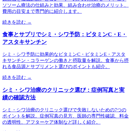
ソソーム療法の仕組みと効果、組み合わせ治療のメリット、
費用の目安まで専門的に紹介します。
続きを読む →
食事とサプリでシミ・シワ予防：ビタミンC・E・
アスタキサンチン
シミ・シワ予防に効果的なビタミンC・ビタミンE・アスタ
キサンチン・コラーゲンの働きと摂取量を解説。食事から摂
れる食品源とサプリメント選びのポイントも紹介。
続きを読む →
シミ・シワ治療のクリニック選び：症例写真と実
績の確認方法
シミ・シワ治療のクリニック選びで失敗しないための7つの
ポイントを解説。症例写真の見方、医師の専門性確認、料金
の透明性、アフターケア体制など詳しく紹介。