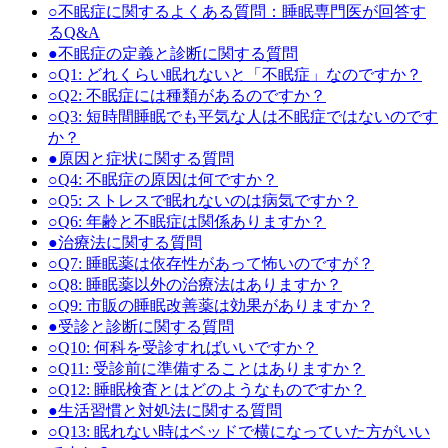
○
不眠症に関するよくある質問：睡眠専門医が回答す
るQ&A
●
不眠症の定義と診断に関する質問
○
Q1: どれくらい眠れないと「不眠症」なのですか？
○
Q2: 不眠症には種類があるのですか？
○
Q3: 短時間睡眠でも平気な人は不眠症ではないのです
か？
●
原因と症状に関する質問
○
Q4: 不眠症の原因は何ですか？
○
Q5: ストレスで眠れないのは病気ですか？
○
Q6: 年齢と不眠症は関係ありますか？
●
治療法に関する質問
○
Q7: 睡眠薬は依存性があって怖いのですが？
○
Q8: 睡眠薬以外の治療法はありますか？
○
Q9: 市販の睡眠改善薬は効果がありますか？
●
受診と診断に関する質問
○
Q10: 何科を受診すればいいですか？
○
Q11: 受診前に準備することはありますか？
○
Q12: 睡眠検査とはどのようなものですか？
●
生活習慣と対処法に関する質問
○
Q13: 眠れない時はベッドで横になっていた方がいい