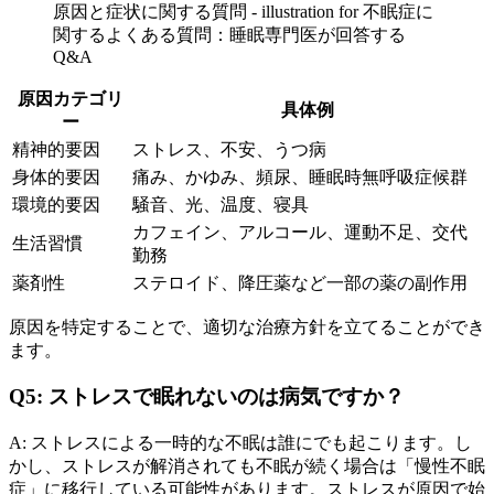
原因と症状に関する質問 - illustration for 不眠症に
関するよくある質問：睡眠専門医が回答する
Q&A
原因カテゴリ
具体例
ー
精神的要因
ストレス、不安、うつ病
身体的要因
痛み、かゆみ、頻尿、睡眠時無呼吸症候群
環境的要因
騒音、光、温度、寝具
カフェイン、アルコール、運動不足、交代
生活習慣
勤務
薬剤性
ステロイド、降圧薬など一部の薬の副作用
原因を特定することで、適切な治療方針を立てることができ
ます。
Q5: ストレスで眠れないのは病気ですか？
A: ストレスによる一時的な不眠は誰にでも起こります。し
かし、ストレスが解消されても不眠が続く場合は「慢性不眠
症」に移行している可能性があります。ストレスが原因で始