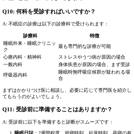
Q10: 何科を受診すればいいですか？
A: 不眠症の診療は以下の診療科で受けられます：
診療科
特徴
睡眠外来・睡眠クリニッ
最も専門的な診療が可能
ク
心療内科・精神科
ストレスやうつ病が原因の場合
一般内科
身体疾患が原因の場合、まず受診
睡眠時無呼吸症候群が疑われる場
呼吸器内科
合
まずはかかりつけ医に相談し、必要に応じて専門医を紹介し
てもらうのがよいでしょう。
Q11: 受診前に準備することはありますか？
A: 受診前に以下を準備すると診断がスムーズです：
睡眠日誌
：2週間程度、就寝時刻、起床時刻、昼寝の有