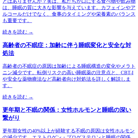
とはありませんか？実は、私たちが口にする食べ物や飲み物
は、睡眠の質に大きな影響を与えています。カフェインやア
ルコールだけでなく、食事のタイミングや栄養素のバランス
も重要です。
続きを読む →
高齢者の不眠症：加齢に伴う睡眠変化と安全な対
処法
高齢者の不眠症の原因は加齢による睡眠構造の変化やメラト
ニン減少です。転倒リスクの高い睡眠薬の注意点と、CBT-I
や安全な薬物療法など高齢者向け対処法を詳しく解説しま
す。
続きを読む →
更年期と不眠の関係：女性ホルモンと睡眠の深い
繋がり
更年期女性の40%以上が経験する不眠の原因は女性ホルモン
の減少です。エストロゲン・プロゲステロンと睡眠の関係、