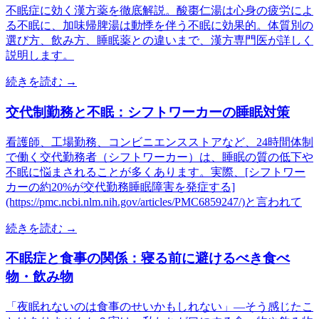
不眠症に効く漢方薬を徹底解説。酸棗仁湯は心身の疲労によ
る不眠に、加味帰脾湯は動悸を伴う不眠に効果的。体質別の
選び方、飲み方、睡眠薬との違いまで、漢方専門医が詳しく
説明します。
続きを読む →
交代制勤務と不眠：シフトワーカーの睡眠対策
看護師、工場勤務、コンビニエンスストアなど、24時間体制
で働く交代勤務者（シフトワーカー）は、睡眠の質の低下や
不眠に悩まされることが多くあります。実際、[シフトワー
カーの約20%が交代勤務睡眠障害を発症する]
(https://pmc.ncbi.nlm.nih.gov/articles/PMC6859247/)と言われて
続きを読む →
不眠症と食事の関係：寝る前に避けるべき食べ
物・飲み物
「夜眠れないのは食事のせいかもしれない」—そう感じたこ