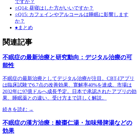
ですか？
○
Q14: 昼寝はした方がいいですか？
○
Q15: カフェインやアルコールは睡眠に影響します
か？
●
まとめ
関連記事
不眠症の最新治療と研究動向：デジタル治療の可
能性
不眠症の最新治療としてデジタル治療が注目。CBT-Iアプリ
は臨床試験で6.7点の改善効果、寛解率40%を達成。市場は
2032年に97億ドルへ成長予定。日本で承認されたアプリの効
果、睡眠薬との違い、受け方まで詳しく解説。
続きを読む →
不眠症の漢方治療：酸棗仁湯・加味帰脾湯などの
効果