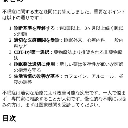
不眠症に関する主な疑問にお答えしました。重要なポイント
は以下の通りです：
診断基準を理解する
：週3回以上、3ヶ月以上続く睡眠
の問題
適切な医療機関を受診
：睡眠外来、心療内科、一般内
科など
CBT-Iが第一選択
：薬物療法より推奨される非薬物療
法
睡眠薬は適切に使用
：新しい薬は依存性が低いが医師
の指示を守る
生活習慣の改善が基本
：カフェイン、アルコール、昼
寝の調整
不眠症は適切な治療により改善可能な疾患です。一人で悩ま
ず、専門家に相談することが大切です。慢性的な不眠にお悩
みの方は、まずは医療機関を受診してください。
目次