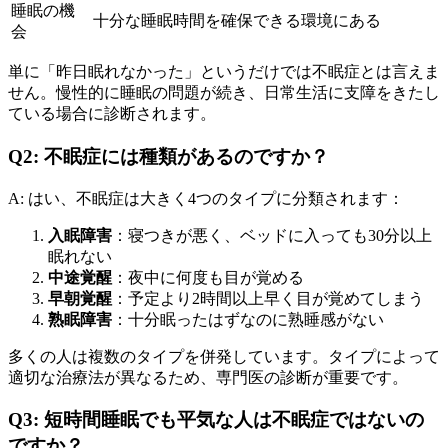
睡眠の機
十分な睡眠時間を確保できる環境にある
会
単に「昨日眠れなかった」というだけでは不眠症とは言えま
せん。慢性的に睡眠の問題が続き、日常生活に支障をきたし
ている場合に診断されます。
Q2: 不眠症には種類があるのですか？
A: はい、不眠症は大きく4つのタイプに分類されます：
入眠障害
：寝つきが悪く、ベッドに入っても30分以上
眠れない
中途覚醒
：夜中に何度も目が覚める
早朝覚醒
：予定より2時間以上早く目が覚めてしまう
熟眠障害
：十分眠ったはずなのに熟睡感がない
多くの人は複数のタイプを併発しています。タイプによって
適切な治療法が異なるため、専門医の診断が重要です。
Q3: 短時間睡眠でも平気な人は不眠症ではないの
ですか？