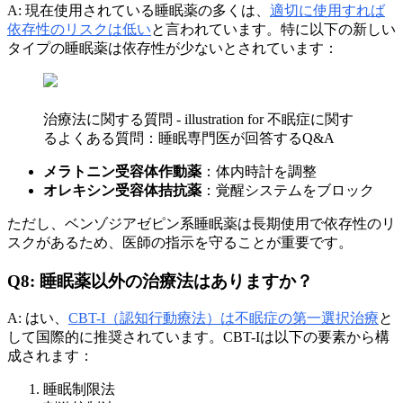
A: 現在使用されている睡眠薬の多くは、
適切に使用すれば
依存性のリスクは低い
と言われています。特に以下の新しい
タイプの睡眠薬は依存性が少ないとされています：
治療法に関する質問 - illustration for 不眠症に関す
るよくある質問：睡眠専門医が回答するQ&A
メラトニン受容体作動薬
：体内時計を調整
オレキシン受容体拮抗薬
：覚醒システムをブロック
ただし、ベンゾジアゼピン系睡眠薬は長期使用で依存性のリ
スクがあるため、医師の指示を守ることが重要です。
Q8: 睡眠薬以外の治療法はありますか？
A: はい、
CBT-I（認知行動療法）は不眠症の第一選択治療
と
して国際的に推奨されています。CBT-Iは以下の要素から構
成されます：
睡眠制限法