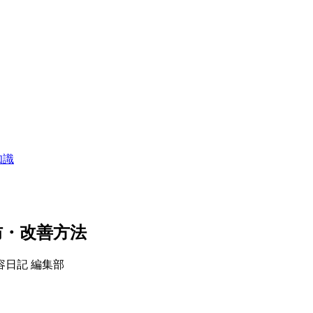
知識
防・改善方法
容日記 編集部