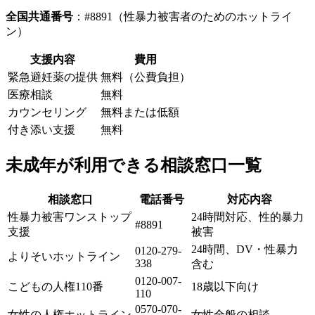
全国共通番号
：#8891（性暴力被害者のためのホットライ
ン）
支援内容
費用
緊急避妊薬の提供
無料（公費負担）
医療相談
無料
カウンセリング
無料または低額
付き添い支援
無料
未成年が利用できる相談窓口一覧
相談窓口
電話番号
対応内容
性暴力被害ワンストップ
24時間対応、性的暴力
#8891
支援
被害
24時間、DV・性暴力
0120-279-
よりそいホットライン
338
含む
0120-007-
こどもの人権110番
18歳以下向け
110
0570-070-
女性の人権ホットライン
女性全般の相談