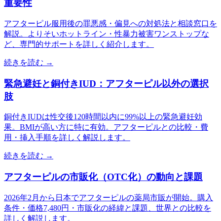
重要性
アフターピル服用後の罪悪感・偏見への対処法と相談窓口を
解説。よりそいホットライン・性暴力被害ワンストップな
ど、専門的サポートを詳しく紹介します。
続きを読む →
緊急避妊と銅付きIUD：アフターピル以外の選択
肢
銅付きIUDは性交後120時間以内に99%以上の緊急避妊効
果。BMIが高い方に特に有効。アフターピルとの比較・費
用・挿入手順を詳しく解説します。
続きを読む →
アフターピルの市販化（OTC化）の動向と課題
2026年2月から日本でアフターピルの薬局市販が開始。購入
条件・価格7,480円・市販化の経緯と課題、世界との比較を
詳しく解説します。