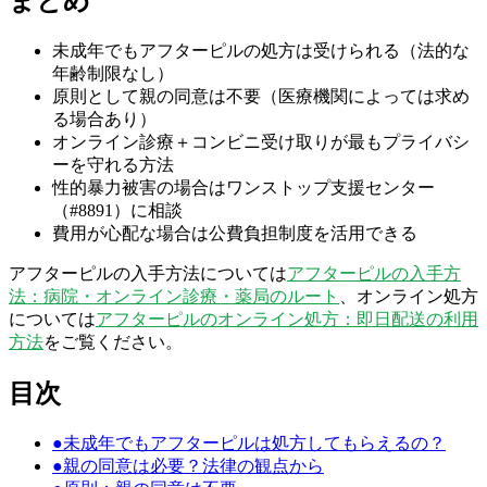
まとめ
未成年でもアフターピルの処方は受けられる（法的な
年齢制限なし）
原則として親の同意は不要（医療機関によっては求め
る場合あり）
オンライン診療＋コンビニ受け取りが最もプライバシ
ーを守れる方法
性的暴力被害の場合はワンストップ支援センター
（#8891）に相談
費用が心配な場合は公費負担制度を活用できる
アフターピルの入手方法については
アフターピルの入手方
法：病院・オンライン診療・薬局のルート
、オンライン処方
については
アフターピルのオンライン処方：即日配送の利用
方法
をご覧ください。
目次
●
未成年でもアフターピルは処方してもらえるの？
●
親の同意は必要？法律の観点から