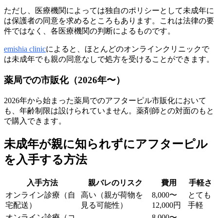
ただし、医療機関によっては独自のポリシーとして未成年に
は保護者の同意を求めるところもあります。これは法律の要
件ではなく、各医療機関の判断によるものです。
emishia clinic
によると、ほとんどのオンラインクリニックで
は未成年でも親の同意なしで処方を受けることができます。
薬局での市販化（2026年〜）
2026年から始まった薬局でのアフターピル市販化において
も、年齢制限は設けられていません。薬剤師との対面のもと
で購入できます。
未成年が親に知られずにアフターピル
を入手する方法
入手方法
親バレのリスク
費用
手軽さ
オンライン診療（自
高い（親が荷物を
8,000〜
とても
宅配送）
見る可能性）
12,000円
手軽
オンライン診療（コ
8,000〜