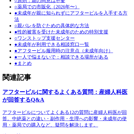
○
原則：親の同意は不要
○
薬局での市販化（2026年〜）
●
未成年が親に知られずにアフターピルを入手する方
法
○
親バレを防ぐための具体的な方法
●
性的被害を受けた未成年のための特別支援
○
ワンストップ支援センター
●
未成年が利用できる相談窓口一覧
●
アフターピル服用時の注意点（未成年向け）
●
一人で悩まないで：相談できる場所がある
●
まとめ
関連記事
アフターピルに関するよくある質問：産婦人科医
が回答するQ&A
アフターピルについてよくある12の質問に産婦人科医が回
答。中絶薬との違い・副作用・生理への影響・未成年の使
用・薬局での購入など、疑問を解決します。