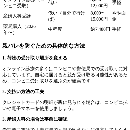
低い
手軽
ンビニ受取）
12,000円
低い（自分で行け
8,000〜
やや面
産婦人科受診
ば）
15,000円
倒
薬局購入（2026
中程度
約7,480円
手軽
年〜）
親バレを防ぐための具体的な方法
1. 荷物の受け取り場所を変える
オンライン診療の多くはコンビニや郵便局での受け取りに対
応しています。自宅に届けると親が受け取る可能性があるた
め、コンビニ受け取りを選ぶのが確実です。
2. 支払い方法の工夫
クレジットカードの明細が親に見られる場合は、コンビニ払
いや電子マネーを使用しましょう。
3. 産婦人科の場合は事前に確認
受診前に電話で「未成年でも親の同意なしに処方してもらえ