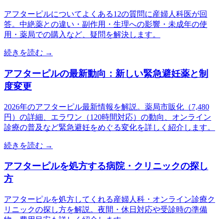
アフターピルについてよくある12の質問に産婦人科医が回
答。中絶薬との違い・副作用・生理への影響・未成年の使
用・薬局での購入など、疑問を解決します。
続きを読む →
アフターピルの最新動向：新しい緊急避妊薬と制
度変更
2026年のアフターピル最新情報を解説。薬局市販化（7,480
円）の詳細、エラワン（120時間対応）の動向、オンライン
診療の普及など緊急避妊をめぐる変化を詳しく紹介します。
続きを読む →
アフターピルを処方する病院・クリニックの探し
方
アフターピルを処方してくれる産婦人科・オンライン診療ク
リニックの探し方を解説。夜間・休日対応や受診時の準備