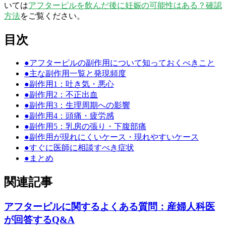
いては
アフターピルを飲んだ後に妊娠の可能性はある？確認
方法
をご覧ください。
目次
●
アフターピルの副作用について知っておくべきこと
●
主な副作用一覧と発現頻度
●
副作用1：吐き気・悪心
●
副作用2：不正出血
●
副作用3：生理周期への影響
●
副作用4：頭痛・疲労感
●
副作用5：乳房の張り・下腹部痛
●
副作用が現れにくいケース・現れやすいケース
●
すぐに医師に相談すべき症状
●
まとめ
関連記事
アフターピルに関するよくある質問：産婦人科医
が回答するQ&A