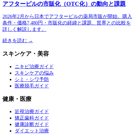
アフターピルの市販化（OTC化）の動向と課題
2026年2月から日本でアフターピルの薬局市販が開始。購入
条件・価格7,480円・市販化の経緯と課題、世界との比較を
詳しく解説します。
続きを読む →
スキンケア・美容
ニキビ治療ガイド
スキンケアの悩み
シミ・シワ予防
医療脱毛ガイド
健康・医療
近視治療ガイド
矯正歯科ガイド
健康診断ガイド
ダイエット治療