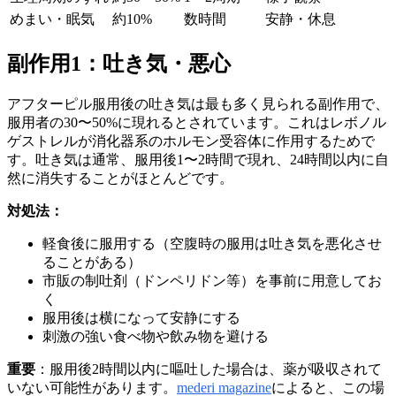
めまい・眠気
約10%
数時間
安静・休息
副作用1：吐き気・悪心
アフターピル服用後の吐き気は最も多く見られる副作用で、
服用者の30〜50%に現れるとされています。これはレボノル
ゲストレルが消化器系のホルモン受容体に作用するためで
す。吐き気は通常、服用後1〜2時間で現れ、24時間以内に自
然に消失することがほとんどです。
対処法：
軽食後に服用する（空腹時の服用は吐き気を悪化させ
ることがある）
市販の制吐剤（ドンペリドン等）を事前に用意してお
く
服用後は横になって安静にする
刺激の強い食べ物や飲み物を避ける
重要
：服用後2時間以内に嘔吐した場合は、薬が吸収されて
いない可能性があります。
mederi magazine
によると、この場