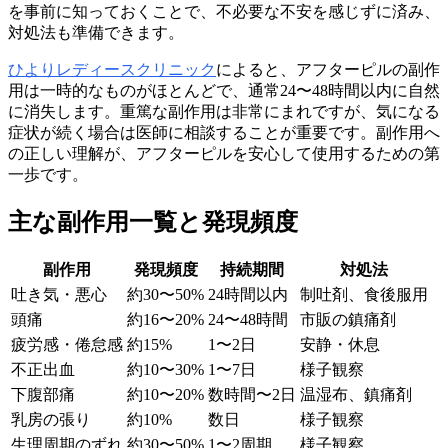
を事前に知っておくことで、不必要な不安を感じずに済み、
対処法も準備できます。
ひよりレディースクリニック
によると、アフターピルの副作
用は一時的なものがほとんどで、通常24〜48時間以内に自然
に消失します。重篤な副作用は非常にまれですが、気になる
症状が続く場合は医師に相談することが重要です。副作用へ
の正しい理解が、アフターピルを安心して使用するための第
一歩です。
主な副作用一覧と発現頻度
副作用
発現頻度
持続期間
対処法
吐き気・悪心
約30〜50%
24時間以内
制吐剤、食後服用
頭痛
約16〜20%
24〜48時間
市販の鎮痛剤
疲労感・倦怠感
約15%
1〜2日
安静・休息
不正出血
約10〜30%
1〜7日
様子観察
下腹部痛
約10〜20%
数時間〜2日
温湿布、鎮痛剤
乳房の張り
約10%
数日
様子観察
生理周期のずれ
約30〜50%
1〜2周期
様子観察