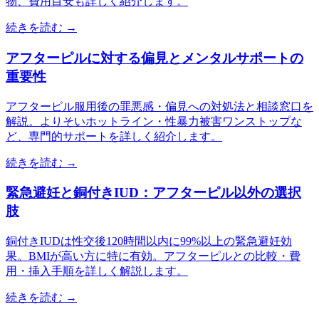
物、費用目安も詳しく紹介します。
続きを読む →
アフターピルに対する偏見とメンタルサポートの
重要性
アフターピル服用後の罪悪感・偏見への対処法と相談窓口を
解説。よりそいホットライン・性暴力被害ワンストップな
ど、専門的サポートを詳しく紹介します。
続きを読む →
緊急避妊と銅付きIUD：アフターピル以外の選択
肢
銅付きIUDは性交後120時間以内に99%以上の緊急避妊効
果。BMIが高い方に特に有効。アフターピルとの比較・費
用・挿入手順を詳しく解説します。
続きを読む →