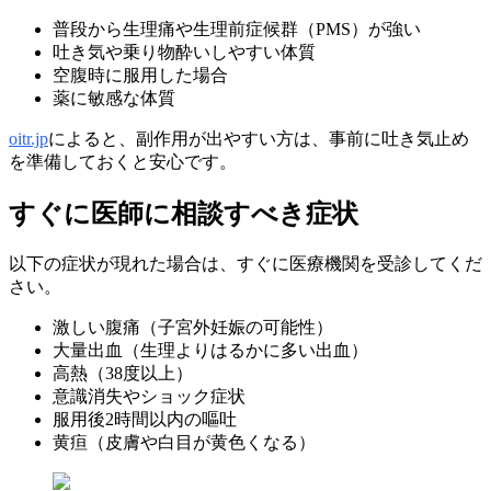
普段から生理痛や生理前症候群（PMS）が強い
吐き気や乗り物酔いしやすい体質
空腹時に服用した場合
薬に敏感な体質
oitr.jp
によると、副作用が出やすい方は、事前に吐き気止め
を準備しておくと安心です。
すぐに医師に相談すべき症状
以下の症状が現れた場合は、すぐに医療機関を受診してくだ
さい。
激しい腹痛（子宮外妊娠の可能性）
大量出血（生理よりはるかに多い出血）
高熱（38度以上）
意識消失やショック症状
服用後2時間以内の嘔吐
黄疸（皮膚や白目が黄色くなる）