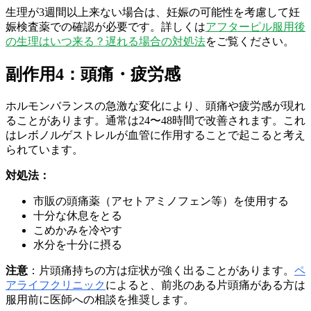
生理が3週間以上来ない場合は、妊娠の可能性を考慮して妊
娠検査薬での確認が必要です。詳しくは
アフターピル服用後
の生理はいつ来る？遅れる場合の対処法
をご覧ください。
副作用4：頭痛・疲労感
ホルモンバランスの急激な変化により、頭痛や疲労感が現れ
ることがあります。通常は24〜48時間で改善されます。これ
はレボノルゲストレルが血管に作用することで起こると考え
られています。
対処法：
市販の頭痛薬（アセトアミノフェン等）を使用する
十分な休息をとる
こめかみを冷やす
水分を十分に摂る
注意
：片頭痛持ちの方は症状が強く出ることがあります。
ペ
アライフクリニック
によると、前兆のある片頭痛がある方は
服用前に医師への相談を推奨します。