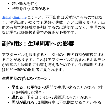
強い痛みを伴う
発熱を伴う出血がある
digital-clinic.life
によると、不正出血は必ず起こるものではな
く、消退出血がなくても避妊が失敗したとは限りません。出
血の有無で避妊成功を判断するのは適切ではなく、生理の来
ない場合は妊娠検査薬での確認が必要です。
副作用3：生理周期への影響
アフターピルを服用すると、次回の生理の時期が前後にずれ
ることがあります。これはアフターピルに含まれるホルモン
が通常の月経周期に影響を与えるためです。生理周期のずれ
は約30〜50%の服用者に見られます。
生理周期のずれのパターン：
早まる
：服用後2〜3週間で生理が来ることがある（排
卵を抑制した場合）
遅れる
：予定日より1〜2週間遅れることがある
周期が乱れる
：2周期程度は不規則になることがある