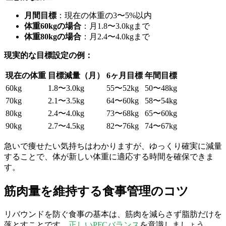
月間目標
：現在の体重の3〜5%以内
体重60kgの場合
：月1.8〜3.0kgまで
体重80kgの場合
：月2.4〜4.0kgまで
現実的な目標設定の例：
現在の体重
目標減量（月）
6ヶ月目標
年間目標
60kg
1.8〜3.0kg
55〜52kg
50〜48kg
70kg
2.1〜3.5kg
64〜60kg
58〜54kg
80kg
2.4〜4.0kg
73〜68kg
65〜60kg
90kg
2.7〜4.5kg
82〜76kg
74〜67kg
急いで痩せたい気持ちはわかりますが、ゆっくり確実に減量
することで、体が新しい体重に適応する時間を確保できま
す。
筋肉量を維持する食事管理のコツ
リバウンドを防ぐ食事の基本は、筋肉を減らさず脂肪だけを
落とすことです。
正しいPFCバランス
を意識しましょう。