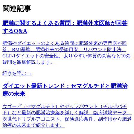
関連記事
肥満に関するよくある質問：肥満外来医師が回答
するQ&A
肥満やダイエットのよくある質問に肥満外来の専門医が回
答。BMI基準、肥満外来の受診目安、リバウンド防止法、
GLP-1ダイエットの安全性、太りやすい体質の真実など10の
疑問を徹底解説します。
続きを読む →
ダイエット最新トレンド：セマグルチドと肥満治
療の未来
ウゴービ（セマグルチド）やゼップバウンド（チルゼパチ
ド）など最新の肥満治療薬を詳しく解説。臨床試験データ、
次世代トリプルアゴニスト、保険適応条件、副作用から肥満
治療の未来まで紹介します。