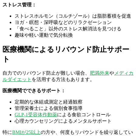
ストレス管理：
ストレスホルモン（コルチゾール）は脂肪蓄積を促進
ヨガ・瞑想・深呼吸などのリラクゼーション
「食べること」以外のストレス解消法を見つける
趣味や軽い運動で気分転換
医療機関によるリバウンド防止サポー
ト
自力でのリバウンド防止が難しい場合、
肥満外来
や
メディカ
ルダイエット
を活用する方法もあります。
医療機関でできるサポート：
定期的な体組成測定と経過観察
管理栄養士による個別食事指導
GLP-1受容体作動薬
による食欲コントロール
心理カウンセリングによるメンタルサポート
特に
BMIが25以上
の方や、何度もリバウンドを繰り返してい