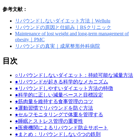
参考文献：
リバウンドしないダイエット方法｜Wellulu
リバウンドの原因と仕組み｜BSクリニック
Maintenance of lost weight and long-term management of
obesity｜PMC
リバウンドの真実｜成尾整形外科病院
目次
○
リバウンドしないダイエット：持続可能な減量方法
●
リバウンドが起きる科学的なメカニズム
●
リバウンドしやすいダイエット方法の特徴
●
科学的に正しい減量ペースと目標設定
●
筋肉量を維持する食事管理のコツ
●
運動習慣でリバウンドを防ぐ方法
●
セルフモニタリングで体重を管理する
●
睡眠とストレス管理の重要性
●
医療機関によるリバウンド防止サポート
●
まとめ：リバウンドしない5つの鉄則