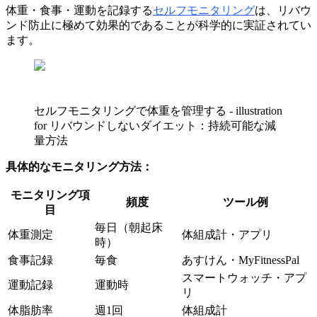
体重・食事・運動を記録する
セルフモニタリング
は、リバウ
ンド防止に極めて効果的であることが科学的に実証されてい
ます。
セルフモニタリングで体重を管理する - illustration
for リバウンドしないダイエット：持続可能な減
量方法
具体的なモニタリング方法：
モニタリング項
頻度
ツール例
目
毎日（朝起床
体重測定
体組成計・アプリ
時）
食事記録
毎食
あすけん・MyFitnessPal
スマートウォッチ・アプ
運動記録
運動時
リ
体脂肪率
週1回
体組成計