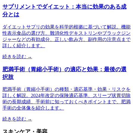
サプリメントでダイエット：本当に効果のある成
分とは
ダイエットサプリの効果を科学的根拠に基づいて解説。機能
性表示食品の選び方、難消化性デキストリンやブラックジン
ジャーなどの有効成分、正しい飲み方、副作用の注意点まで
詳しく紹介します。
続きを読む →
肥満手術（胃縮小手術）の適応と効果：最後の選
択肢
肥満手術（胃縮小手術）の種類・適応基準・効果・リスクを
詳しく解説。2024年改定の保険適応基準、スリーブ状胃切除
術の長期成績、手術前に知っておくべきポイントまで、肥満
手術の全体像を紹介します。
続きを読む →
スキンケア・美容