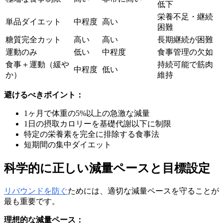
低下
栄養不足・継続
単品ダイエット
中程度
高い
困難
糖質完全カット
高い
高い
長期継続が困難
運動のみ
低い
中程度
食事管理の欠如
食事＋運動（緩や
持続可能で筋肉
中程度
低い
か）
維持
避けるべきポイント：
1ヶ月で体重の5%以上の急激な減量
1日の摂取カロリーを基礎代謝以下に制限
特定の栄養素を完全に排除する食事法
短期間の集中ダイエット
科学的に正しい減量ペースと目標設定
リバウンドを防ぐ
ためには、適切な減量ペースを守ることが
最も重要です。
理想的な減量ペース：