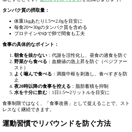
タンパク質の摂取量：
体重1kgあたり1.5〜2.0gを目安に
毎食20〜30gのタンパク質を含める
プロテインやゆで卵で間食も工夫
食事の具体的なポイント：
朝食を抜かない
：代謝を活性化し、昼食の過食を防ぐ
野菜から食べる
：血糖値の急上昇を防ぐ（ベジファー
スト）
よく噛んで食べる
：満腹中枢を刺激し、食べすぎを防
止
夜20時以降の食事を控える
：脂肪蓄積を抑制
水を十分に飲む
：1日1.5〜2リットルを目安に
食事制限ではなく、「食事改善」として捉えることで、スト
レスなく継続できます。
運動習慣でリバウンドを防ぐ方法