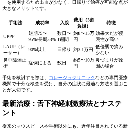
ーを使用するため出血が少なく、日帰りで治療が可能な点が
大きなメリットです。
費用（3割
手術法
成功率
入院
特徴
負担）
短期75〜
数日〜
約8〜15万
効果大だが侵
UPPP
95%/長期33%
1週間
円
襲性が高い
LAUP（レ
低侵襲で痛み
90%以上
日帰り
約3.1万円
ーザー）
少ない
鼻中隔矯正
約5〜10万
鼻づまりが原
症例による
数日
術
円
因の場合
手術を検討する際は、
コレージュクリニック
などの専門医療
機関で十分な検査を受け、自分の症状に最適な方法を選ぶこ
とが大切です。
最新治療：舌下神経刺激療法とナステ
ント
従来のマウスピースや手術以外にも、近年注目されている新