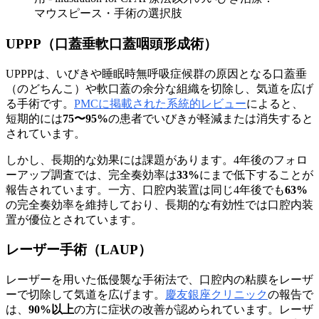
マウスピース・手術の選択肢
UPPP（口蓋垂軟口蓋咽頭形成術）
UPPPは、いびきや睡眠時無呼吸症候群の原因となる口蓋垂
（のどちんこ）や軟口蓋の余分な組織を切除し、気道を広げ
る手術です。
PMCに掲載された系統的レビュー
によると、
短期的には
75〜95%
の患者でいびきが軽減または消失すると
されています。
しかし、長期的な効果には課題があります。4年後のフォロ
ーアップ調査では、完全奏効率は
33%
にまで低下することが
報告されています。一方、口腔内装置は同じ4年後でも
63%
の完全奏効率を維持しており、長期的な有効性では口腔内装
置が優位とされています。
レーザー手術（LAUP）
レーザーを用いた低侵襲な手術法で、口腔内の粘膜をレーザ
ーで切除して気道を広げます。
慶友銀座クリニック
の報告で
は、
90%以上
の方に症状の改善が認められています。レーザ