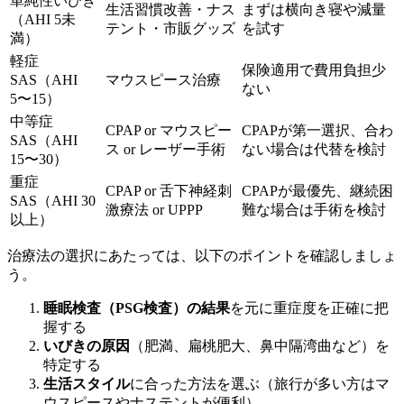
単純性いびき
生活習慣改善・ナス
まずは横向き寝や減量
（AHI 5未
テント・市販グッズ
を試す
満）
軽症
保険適用で費用負担少
SAS（AHI
マウスピース治療
ない
5〜15）
中等症
CPAP or マウスピー
CPAPが第一選択、合わ
SAS（AHI
ス or レーザー手術
ない場合は代替を検討
15〜30）
重症
CPAP or 舌下神経刺
CPAPが最優先、継続困
SAS（AHI 30
激療法 or UPPP
難な場合は手術を検討
以上）
治療法の選択にあたっては、以下のポイントを確認しましょ
う。
睡眠検査（PSG検査）の結果
を元に重症度を正確に把
握する
いびきの原因
（肥満、扁桃肥大、鼻中隔湾曲など）を
特定する
生活スタイル
に合った方法を選ぶ（旅行が多い方はマ
ウスピースやナステントが便利）