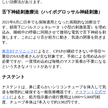
しい治療法があります。
舌下神経刺激療法（ハイポグロッサル神経刺激）
2021年6月に日本でも保険適用となった画期的な治療法で
す。鎖骨下にパルスジェネレータ（小型の刺激装置）を埋め
込み、睡眠中の呼吸に同期させて微弱な電気で舌下神経を刺
激します。これにより舌が前方に動き、気道の閉塞を防ぎま
す。
東京BTクリニック
によると、CPAPが継続できない中等症〜
重症のSAS患者さんが主な対象です。手術による埋め込みが
必要ですが、一度埋め込めば毎晩のマスク装着が不要になる
という大きなメリットがあります。
ナステント
ナステントは、鼻に柔らかいシリコンチューブを挿入して気
道を物理的に確保する一般医療機器です。
ナステント公式サ
イト
によると、処方指示書の発行費用は3,000〜5,000円程
度、チューブ本体は7本入りで約3,982円です。