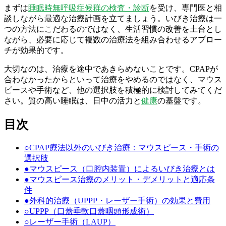
まずは
睡眠時無呼吸症候群の検査・診断
を受け、専門医と相
談しながら最適な治療計画を立てましょう。いびき治療は一
つの方法にこだわるのではなく、生活習慣の改善を土台とし
ながら、必要に応じて複数の治療法を組み合わせるアプロー
チが効果的です。
大切なのは、治療を途中であきらめないことです。CPAPが
合わなかったからといって治療をやめるのではなく、マウス
ピースや手術など、他の選択肢を積極的に検討してみてくだ
さい。質の高い睡眠は、日中の活力と
健康
の基盤です。
目次
○
CPAP療法以外のいびき治療：マウスピース・手術の
選択肢
●
マウスピース（口腔内装置）によるいびき治療とは
●
マウスピース治療のメリット・デメリットと適応条
件
●
外科的治療（UPPP・レーザー手術）の効果と費用
○
UPPP（口蓋垂軟口蓋咽頭形成術）
○
レーザー手術（LAUP）