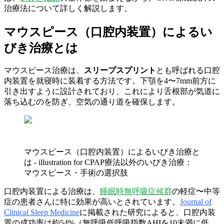
治療法について詳しく解説します。
マウスピース（口腔内装置）によるい
びき治療とは
マウスピース治療は、
スリープスプリント
とも呼ばれる口腔
内装置を就寝時に装着する方法です。下顎を4〜7mm前方に
引き出すように設計されており、これにより舌根部が気道に
落ち込むのを防ぎ、空気の通り道を確保します。
マウスピース（口腔内装置）によるいびき治療と
は - illustration for CPAP療法以外のいびき治療：
マウスピース・手術の選択肢
口腔内装置による治療は、
睡眠時無呼吸症候群
の軽症〜中等
症の患者さんに特に効果が高いとされています。
Journal of
Clinical Sleep Medicine
に掲載された研究によると、口腔内装
置の成功率は約54%（無呼吸低呼吸指数AHIを10未満に低