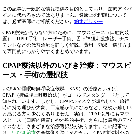
この記事は一般的な情報提供を目的としており、医療アドバ
イスに代わるものではありません。健康上の問題について
は、必ず医師にご相談ください。
編集ポリシー
CPAP療法が合わない方のために、マウスピース（口腔内装
置）、UPPP手術、レーザー手術、舌下神経刺激療法、ナス
テントなどの代替治療を詳しく解説。費用・効果・選び方ま
で専門的にわかりやすくまとめています。
CPAP療法以外のいびき治療：マウスピ
ース・手術の選択肢
いびきや睡眠時無呼吸症候群（SAS）の治療といえば、
CPAP（持続陽圧呼吸療法）がゴールドスタンダードとして
知られています。しかし、CPAPのマスクが煩わしい、旅行
時に持ち運びが大変、圧迫感が気になるなど、継続が難しい
と感じる方も少なくありません。実は、CPAP以外にもマウ
スピース（口腔内装置）や外科的手術、さらには最新のデバ
イスなど、さまざまな治療選択肢があります。この記事で
は、
いびき治療
の全体像を踏まえながら、CPAP療法以外の