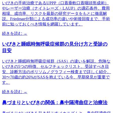
いびきの手術治療であるUPPP（口蓋垂軟口蓋咽頭形成術）
やレーザー治療（ナイトレーズ・LAUP）の適応条件、費用
相場、成功率、リスクを最新の研究データをもとに徹底解
説。Friedman分類による成功率の違いや術後回復まで、手術
前に知っておくべき情報を網羅しています。
続きを読む →
いびきと睡眠時無呼吸症候群の見分け方と受診の
目安
いびきと睡眠時無呼吸症候群（SAS）の違いを解説。危険な
いびきの5つの特徴、セルフチェックリスト、受診すべき目
安、診断方法のポリソムノグラフィー検査まで詳しく紹介。
30〜70歳の約26%がSASを抱えている今、早期発見が重要で
す。
続きを読む →
鼻づまりといびきの関係：鼻中隔湾曲症と治療法