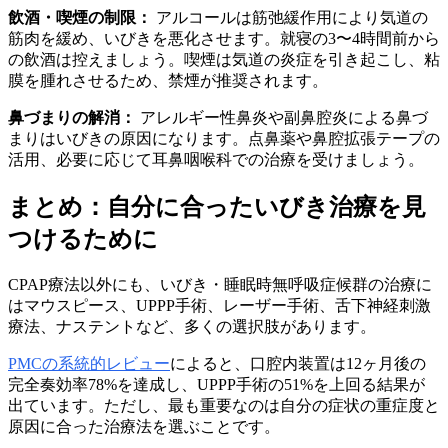
飲酒・喫煙の制限：
アルコールは筋弛緩作用により気道の
筋肉を緩め、いびきを悪化させます。就寝の3〜4時間前から
の飲酒は控えましょう。喫煙は気道の炎症を引き起こし、粘
膜を腫れさせるため、禁煙が推奨されます。
鼻づまりの解消：
アレルギー性鼻炎や副鼻腔炎による鼻づ
まりはいびきの原因になります。点鼻薬や鼻腔拡張テープの
活用、必要に応じて耳鼻咽喉科での治療を受けましょう。
まとめ：自分に合ったいびき治療を見
つけるために
CPAP療法以外にも、いびき・睡眠時無呼吸症候群の治療に
はマウスピース、UPPP手術、レーザー手術、舌下神経刺激
療法、ナステントなど、多くの選択肢があります。
PMCの系統的レビュー
によると、口腔内装置は12ヶ月後の
完全奏効率78%を達成し、UPPP手術の51%を上回る結果が
出ています。ただし、最も重要なのは自分の症状の重症度と
原因に合った治療法を選ぶことです。