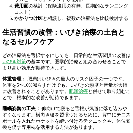
費用面
の検討（保険適用の有無、長期的なランニング
コスト）
かかりつけ医
と相談し、複数の治療法を比較検討する
生活習慣の改善：いびき治療の土台と
なるセルフケア
どの治療法を選択するにしても、日常的な生活習慣の改善は
いびき対策
の基本です。医学的治療と組み合わせることで、
より高い効果が期待できます。
体重管理：
肥満はいびきの最大のリスク因子の一つです。
体重を5〜10%減らすだけでも、いびきの頻度と音量が大幅
に改善されることがあります。
肥満治療
と併せて取り組むこ
とで、根本的な改善が期待できます。
睡眠姿勢の工夫：
仰向けで寝ると舌根が気道に落ち込みや
すくなります。横向き寝を習慣づけるために、背中にテニス
ボールを入れたポケットを縫い付けるテクニックや、体位変
換を促す専用枕を活用する方法があります。