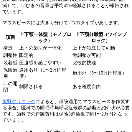
減）で、いびきの音量は平均45%軽減されることが報告され
ています。
マウスピースには大きく分けて2つのタイプがあります。
上下顎一体型（モノブロ
上下顎分離型（ツインブ
項目
ック）
ロック）
構造
上下の歯型が一体化
上下が独立して可動
調整性
限定的
微調整が可能
装着感
圧迫感を感じやすい
比較的快適
保険適
適用あり（1〜2万円程
適用外（5〜15万円程度）
用
度）
口の開
制限される
ある程度自由
閉
阪野クリニック
によると、保険適用でマウスピースを作製す
る場合、医科での睡眠時無呼吸症候群の診断と紹介状が必要
です。歯科での作製費用は保険3割負担で約1〜2万円となっ
ています。