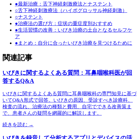
●
最新治療：舌下神経刺激療法とナステント
○
舌下神経刺激療法（ハイポグロッサル神経刺激）
○
ナステント
●
治療法の選び方：症状の重症度別おすすめ
●
生活習慣の改善：いびき治療の土台となるセルフケ
ア
●
まとめ：自分に合ったいびき治療を見つけるために
関連記事
いびきに関するよくある質問：耳鼻咽喉科医が回
答するQ&A
いびきに関するよくある質問に耳鼻咽喉科の専門知見に基づ
いてQ&A形式で回答。いびきの原因、受診すべき診療科、
検査の流れ、治療法の種類と費用、自宅でできる改善策ま
で、患者さんの疑問を網羅的に解説します。
続きを読む →
いびきを録音して分析するアプリとデバイスの活