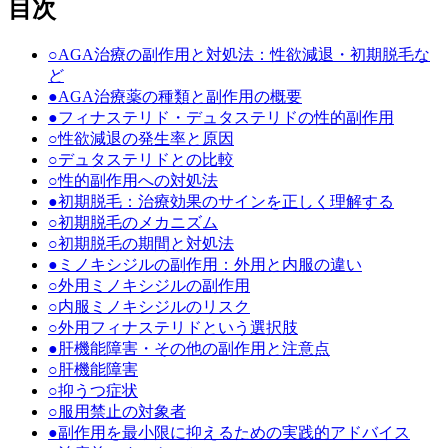
目次
○
AGA治療の副作用と対処法：性欲減退・初期脱毛な
ど
●
AGA治療薬の種類と副作用の概要
●
フィナステリド・デュタステリドの性的副作用
○
性欲減退の発生率と原因
○
デュタステリドとの比較
○
性的副作用への対処法
●
初期脱毛：治療効果のサインを正しく理解する
○
初期脱毛のメカニズム
○
初期脱毛の期間と対処法
●
ミノキシジルの副作用：外用と内服の違い
○
外用ミノキシジルの副作用
○
内服ミノキシジルのリスク
○
外用フィナステリドという選択肢
●
肝機能障害・その他の副作用と注意点
○
肝機能障害
○
抑うつ症状
○
服用禁止の対象者
●
副作用を最小限に抑えるための実践的アドバイス