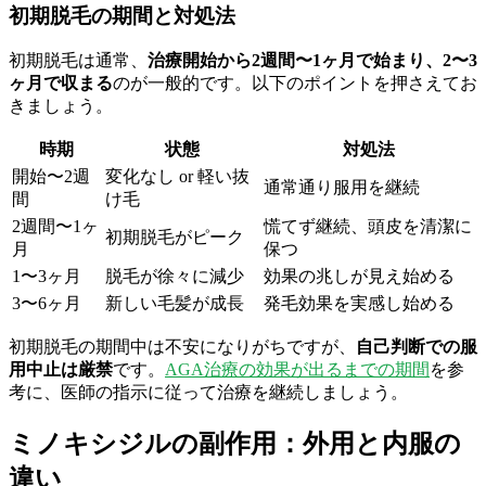
初期脱毛の期間と対処法
初期脱毛は通常、
治療開始から2週間〜1ヶ月で始まり、2〜3
ヶ月で収まる
のが一般的です。以下のポイントを押さえてお
きましょう。
時期
状態
対処法
開始〜2週
変化なし or 軽い抜
通常通り服用を継続
間
け毛
2週間〜1ヶ
慌てず継続、頭皮を清潔に
初期脱毛がピーク
月
保つ
1〜3ヶ月
脱毛が徐々に減少
効果の兆しが見え始める
3〜6ヶ月
新しい毛髪が成長
発毛効果を実感し始める
初期脱毛の期間中は不安になりがちですが、
自己判断での服
用中止は厳禁
です。
AGA治療の効果が出るまでの期間
を参
考に、医師の指示に従って治療を継続しましょう。
ミノキシジルの副作用：外用と内服の
違い