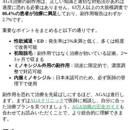
AGA治療の副作用は、正しい知識と適切な対処法があれば
過度に恐れる必要はありません。63万人以上の大規模調査で
80.4%の患者が治療に満足
しており、副作用報告はわずか
2.7%です。
重要なポイントをまとめると以下の通りです。
性欲減退・ED
：発生率は5%未満と低く、多くは軽度
で改善可能
初期脱毛
：副作用ではなく治療が効いている証拠。2〜
3ヶ月で収まる
ミノキシジル外用の副作用
：頭皮に限定的で、濃度調
整で対応可能
内服ミノキシジル
：日本未認可のため、必ず医師の管
理下で使用
副作用を恐れて治療を先延ばしにするほど、AGAは進行し
ます。まずは
AGAクリニック
で医師に相談し、自分に合っ
た治療プランを見つけましょう。
AGA治療の完全ガイド
も
合わせてお読みいただくことで、より総合的に理解できま
す。