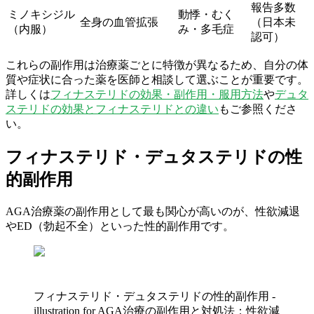
報告多数
ミノキシジル
動悸・むく
全身の血管拡張
（日本未
（内服）
み・多毛症
認可）
これらの副作用は治療薬ごとに特徴が異なるため、自分の体
質や症状に合った薬を医師と相談して選ぶことが重要です。
詳しくは
フィナステリドの効果・副作用・服用方法
や
デュタ
ステリドの効果とフィナステリドとの違い
もご参照くださ
い。
フィナステリド・デュタステリドの性
的副作用
AGA治療薬の副作用として最も関心が高いのが、性欲減退
やED（勃起不全）といった性的副作用です。
フィナステリド・デュタステリドの性的副作用 -
illustration for AGA治療の副作用と対処法：性欲減