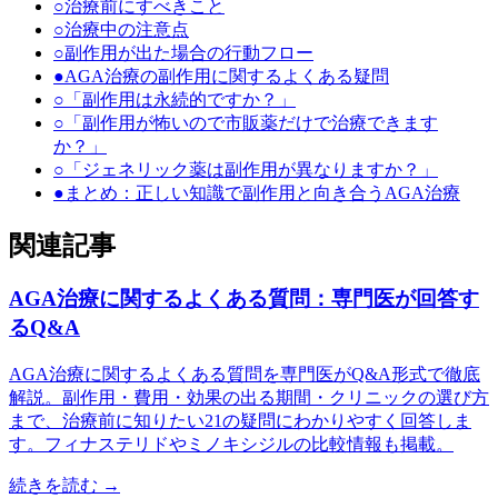
○
治療前にすべきこと
○
治療中の注意点
○
副作用が出た場合の行動フロー
●
AGA治療の副作用に関するよくある疑問
○
「副作用は永続的ですか？」
○
「副作用が怖いので市販薬だけで治療できます
か？」
○
「ジェネリック薬は副作用が異なりますか？」
●
まとめ：正しい知識で副作用と向き合うAGA治療
関連記事
AGA治療に関するよくある質問：専門医が回答す
るQ&A
AGA治療に関するよくある質問を専門医がQ&A形式で徹底
解説。副作用・費用・効果の出る期間・クリニックの選び方
まで、治療前に知りたい21の疑問にわかりやすく回答しま
す。フィナステリドやミノキシジルの比較情報も掲載。
続きを読む →