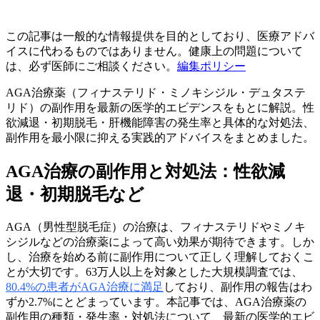
この記事は一般的な情報提供を目的としており、医療アドバ
イスに代わるものではありません。健康上の問題について
は、必ず医師にご相談ください。
編集ポリシー
AGA治療薬（フィナステリド・ミノキシジル・デュタステ
リド）の副作用を最新の医学的エビデンスをもとに解説。性
欲減退・初期脱毛・肝機能障害の発生率と具体的な対処法、
副作用を最小限に抑える実践的アドバイスをまとめました。
AGA治療の副作用と対処法：性欲減
退・初期脱毛など
AGA（男性型脱毛症）の治療は、フィナステリドやミノキ
シジルなどの治療薬によって高い効果が期待できます。しか
し、治療を始める前に副作用について正しく理解しておくこ
とが大切です。63万人以上を対象とした大規模調査では、
80.4%の患者がAGA治療に満足
しており、副作用の報告はわ
ずか2.7%にとどまっています。本記事では、AGA治療薬の
副作用の種類・発生率・対処法について、最新の医学的エビ