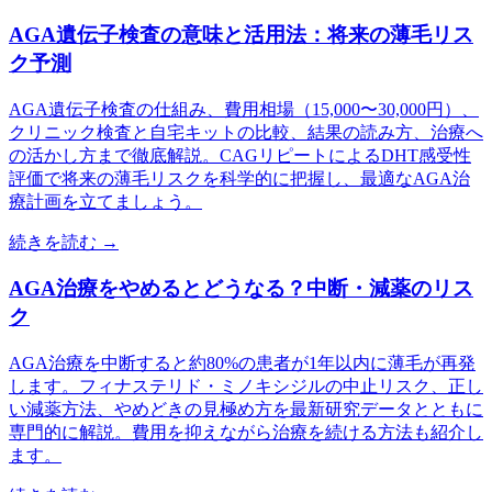
AGA遺伝子検査の意味と活用法：将来の薄毛リス
ク予測
AGA遺伝子検査の仕組み、費用相場（15,000〜30,000円）、
クリニック検査と自宅キットの比較、結果の読み方、治療へ
の活かし方まで徹底解説。CAGリピートによるDHT感受性
評価で将来の薄毛リスクを科学的に把握し、最適なAGA治
療計画を立てましょう。
続きを読む →
AGA治療をやめるとどうなる？中断・減薬のリス
ク
AGA治療を中断すると約80%の患者が1年以内に薄毛が再発
します。フィナステリド・ミノキシジルの中止リスク、正し
い減薬方法、やめどきの見極め方を最新研究データとともに
専門的に解説。費用を抑えながら治療を続ける方法も紹介し
ます。