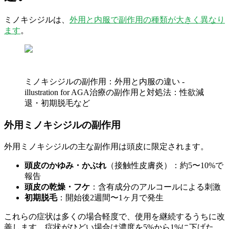
ミノキシジルは、
外用と内服で副作用の種類が大きく異なり
ます
。
ミノキシジルの副作用：外用と内服の違い -
illustration for AGA治療の副作用と対処法：性欲減
退・初期脱毛など
外用ミノキシジルの副作用
外用ミノキシジルの主な副作用は頭皮に限定されます。
頭皮のかゆみ・かぶれ
（接触性皮膚炎）：約5〜10%で
報告
頭皮の乾燥・フケ
：含有成分のアルコールによる刺激
初期脱毛
：開始後2週間〜1ヶ月で発生
これらの症状は多くの場合軽度で、使用を継続するうちに改
善します。症状がひどい場合は濃度を5%から1%に下げた