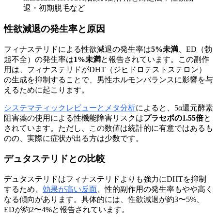
退・初期脱毛など
性欲減退の発生率と原因
フィナステリドによる性欲減退の発生率は
5%未満
、ED（勃
起不全）の発生率は
1%未満
と報告されています。この副作
用は、フィナステリドがDHT（ジヒドロテストステロン）
の生成を抑制することで、男性ホルモンバランスに影響を与
えるために起こります。
システマティックレビューとメタ分析
によると、5α還元酵素
阻害薬の使用による性機能障害リスクは
プラセボの1.55倍
と
されています。ただし、この数値は統計的に有意ではあるも
のの、実際に症状が出る方は少数です。
デュタステリドとの比較
デュタステリドはフィナステリドよりも強力にDHTを抑制
するため、
効果が高い反面
、性的副作用の発生率もやや高く
なる傾向があります。具体的には、性欲減退が約3〜5%、
EDが約2〜4%と報告されています。