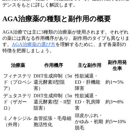
デンスをもとに詳しく解説します。
AGA治療薬の種類と副作用の概要
AGA治療では主に3種類の治療薬が使用されます。それぞれ
の薬には異なる作用機序があり、副作用のタイプも異なりま
す。
AGA治療薬の選び方
を理解するために、まず各薬剤の
特徴を把握しましょう。
副作用発
治療薬
作用機序
主な副作用
生率
フィナステリ
DHT生成抑制（5α
性欲減退・
ド（プロペシ
還元酵素II型阻
ED・肝機能
約1〜5%
ア）
害）
障害
デュタステリ
DHT生成抑制（5α
性欲減退・
ド（ザガー
還元酵素I型・II型
ED・乳房障
約3〜8%
ロ）
阻害）
害
頭皮かぶれ・
ミノキシジル
血管拡張・毛母細
かゆみ・初期
約5〜10%
（外用）
胞活性化
脱毛