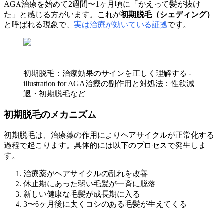
AGA治療を始めて2週間〜1ヶ月頃に「かえって髪が抜け
た」と感じる方がいます。これが
初期脱毛（シェディング）
と呼ばれる現象で、
実は治療が効いている証拠
です。
初期脱毛：治療効果のサインを正しく理解する -
illustration for AGA治療の副作用と対処法：性欲減
退・初期脱毛など
初期脱毛のメカニズム
初期脱毛は、治療薬の作用によりヘアサイクルが正常化する
過程で起こります。具体的には以下のプロセスで発生しま
す。
治療薬がヘアサイクルの乱れを改善
休止期にあった弱い毛髪が一斉に脱落
新しい健康な毛髪が成長期に入る
3〜6ヶ月後に太くコシのある毛髪が生えてくる