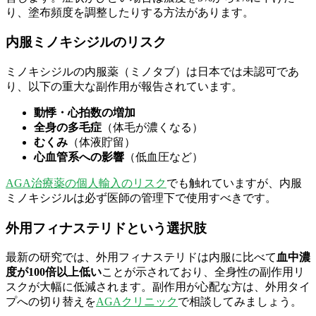
り、塗布頻度を調整したりする方法があります。
内服ミノキシジルのリスク
ミノキシジルの内服薬（ミノタブ）は日本では未認可であ
り、以下の重大な副作用が報告されています。
動悸・心拍数の増加
全身の多毛症
（体毛が濃くなる）
むくみ
（体液貯留）
心血管系への影響
（低血圧など）
AGA治療薬の個人輸入のリスク
でも触れていますが、内服
ミノキシジルは必ず医師の管理下で使用すべきです。
外用フィナステリドという選択肢
最新の研究では、外用フィナステリドは内服に比べて
血中濃
度が100倍以上低い
ことが示されており、全身性の副作用リ
スクが大幅に低減されます。副作用が心配な方は、外用タイ
プへの切り替えを
AGAクリニック
で相談してみましょう。