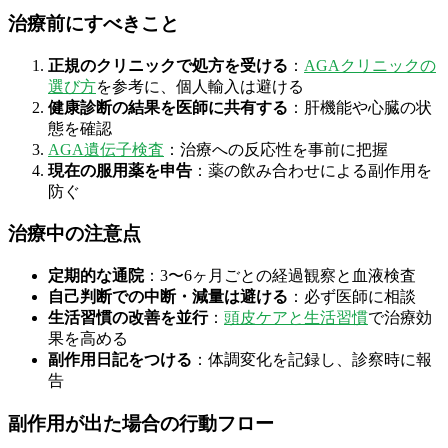
治療前にすべきこと
正規のクリニックで処方を受ける
：
AGAクリニックの
選び方
を参考に、個人輸入は避ける
健康診断の結果を医師に共有する
：肝機能や心臓の状
態を確認
AGA遺伝子検査
：治療への反応性を事前に把握
現在の服用薬を申告
：薬の飲み合わせによる副作用を
防ぐ
治療中の注意点
定期的な通院
：3〜6ヶ月ごとの経過観察と血液検査
自己判断での中断・減量は避ける
：必ず医師に相談
生活習慣の改善を並行
：
頭皮ケアと生活習慣
で治療効
果を高める
副作用日記をつける
：体調変化を記録し、診察時に報
告
副作用が出た場合の行動フロー