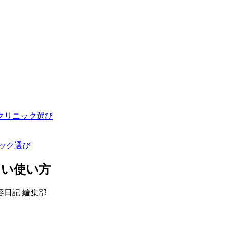
クリニック選び
ック選び
しい使い方
容日記 編集部