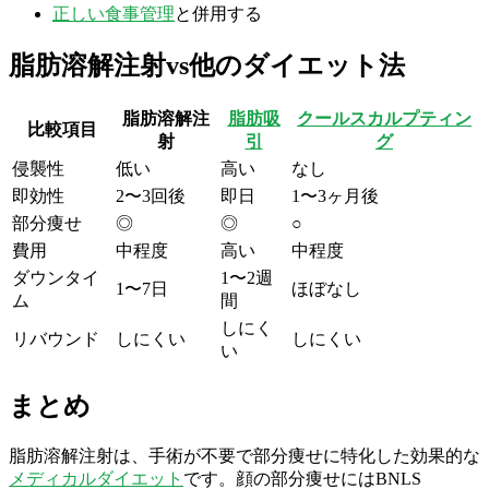
正しい食事管理
と併用する
脂肪溶解注射vs他のダイエット法
脂肪溶解注
脂肪吸
クールスカルプティン
比較項目
射
引
グ
侵襲性
低い
高い
なし
即効性
2〜3回後
即日
1〜3ヶ月後
部分痩せ
◎
◎
○
費用
中程度
高い
中程度
ダウンタイ
1〜2週
1〜7日
ほぼなし
ム
間
しにく
リバウンド
しにくい
しにくい
い
まとめ
脂肪溶解注射は、手術が不要で部分痩せに特化した効果的な
メディカルダイエット
です。顔の部分痩せにはBNLS