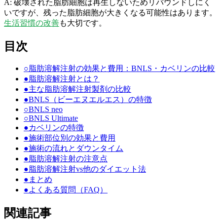
A: 破壊された脂肪細胞は再生しないためリバウンドしにく
いですが、残った脂肪細胞が大きくなる可能性はあります。
生活習慣の改善
も大切です。
目次
○
脂肪溶解注射の効果と費用：BNLS・カベリンの比較
●
脂肪溶解注射とは？
●
主な脂肪溶解注射製剤の比較
●
BNLS（ビーエヌエルエス）の特徴
○
BNLS neo
○
BNLS Ultimate
●
カベリンの特徴
●
施術部位別の効果と費用
●
施術の流れとダウンタイム
●
脂肪溶解注射の注意点
●
脂肪溶解注射vs他のダイエット法
●
まとめ
●
よくある質問（FAQ）
関連記事