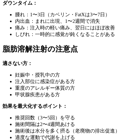
ダウンタイム：
腫れ：1〜3日（カベリン・FatXは3〜7日）
内出血：まれに出現、1〜2週間で消失
痛み：注入時の軽い痛み、翌日にはほぼ改善
しびれ：一時的に感覚が鈍くなることがある
脂肪溶解注射の注意点
適さない方：
妊娠中・授乳中の方
注入部位に感染症がある方
重度のアレルギー体質の方
甲状腺疾患がある方
効果を最大化するポイント：
推奨回数（3〜5回）を守る
施術間隔は2〜4週間あける
施術後は水分を多く摂る（老廃物の排出促進）
適度な運動で代謝を上げる