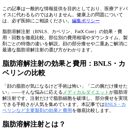
この記事は一般的な情報提供を目的としており、医療アドバ
イスに代わるものではありません。健康上の問題について
は、必ず医師にご相談ください。
編集ポリシー
脂肪溶解注射（BNLS、カベリン、FatX Core）の効果・費
用・回数を徹底比較。部位別の費用相場やダウンタイム、製
剤ごとの特徴の違いを解説。顔の部分痩せや二重あご解消に
最適な脂肪溶解注射の選び方がわかります。
脂肪溶解注射の効果と費用：BNLS・カ
ベリンの比較
「顔の脂肪が気になるけど手術は怖い」「二の腕だけ痩せた
い」——そんな悩みに応える
メディカルダイエット
が脂肪溶
解注射です。注射だけで脂肪細胞を破壊し、部分痩せを実現
できる手軽さが人気を集めています。本記事では
BNLS・カ
ベリンなど主要製剤の効果と費用
を徹底比較します。
脂肪溶解注射とは？