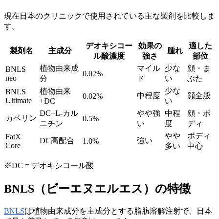
現在日本のクリニックで使用されている主な製剤を比較しま
す。
デオキシコー
効果の
適した
製剤名
主成分
腫れ
ル酸濃度
強さ
部位
植物由来成
マイル
少な
顔・ま
BNLS
0.02%
neo
分
ド
い
ぶた
少な
植物由来
BNLS
中程度
顔全般
0.02%
Ultimate
+DC
い
DC+L-カル
やや強
中程
顔・ボ
カベリン
0.5%
ニチン
い
度
ディ
やや
ボディ
FatX
DC高配合
強い
1.0%
Core
多い
中心
※DC = デオキシコール酸
BNLS（ビーエヌエルエス）の特徴
BNLS
は植物由来成分を主成分とする脂肪溶解注射で、日本