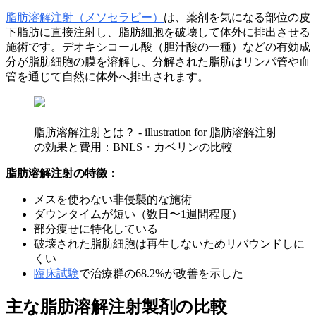
脂肪溶解注射（メソセラピー）
は、薬剤を気になる部位の皮
下脂肪に直接注射し、脂肪細胞を破壊して体外に排出させる
施術です。デオキシコール酸（胆汁酸の一種）などの有効成
分が脂肪細胞の膜を溶解し、分解された脂肪はリンパ管や血
管を通じて自然に体外へ排出されます。
脂肪溶解注射とは？ - illustration for 脂肪溶解注射
の効果と費用：BNLS・カベリンの比較
脂肪溶解注射の特徴：
メスを使わない非侵襲的な施術
ダウンタイムが短い（数日〜1週間程度）
部分痩せに特化している
破壊された脂肪細胞は再生しないためリバウンドしに
くい
臨床試験
で治療群の68.2%が改善を示した
主な脂肪溶解注射製剤の比較