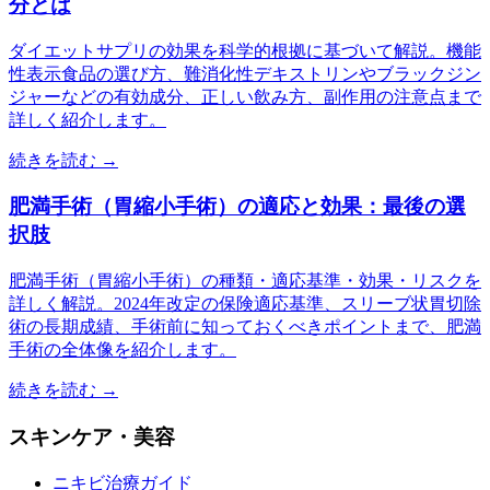
分とは
ダイエットサプリの効果を科学的根拠に基づいて解説。機能
性表示食品の選び方、難消化性デキストリンやブラックジン
ジャーなどの有効成分、正しい飲み方、副作用の注意点まで
詳しく紹介します。
続きを読む →
肥満手術（胃縮小手術）の適応と効果：最後の選
択肢
肥満手術（胃縮小手術）の種類・適応基準・効果・リスクを
詳しく解説。2024年改定の保険適応基準、スリーブ状胃切除
術の長期成績、手術前に知っておくべきポイントまで、肥満
手術の全体像を紹介します。
続きを読む →
スキンケア・美容
ニキビ治療ガイド