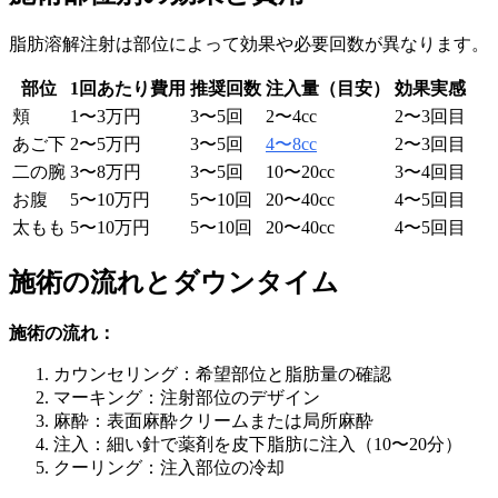
脂肪溶解注射は部位によって効果や必要回数が異なります。
部位
1回あたり費用
推奨回数
注入量（目安）
効果実感
頬
1〜3万円
3〜5回
2〜4cc
2〜3回目
あご下
2〜5万円
3〜5回
4〜8cc
2〜3回目
二の腕
3〜8万円
3〜5回
10〜20cc
3〜4回目
お腹
5〜10万円
5〜10回
20〜40cc
4〜5回目
太もも
5〜10万円
5〜10回
20〜40cc
4〜5回目
施術の流れとダウンタイム
施術の流れ：
カウンセリング：希望部位と脂肪量の確認
マーキング：注射部位のデザイン
麻酔：表面麻酔クリームまたは局所麻酔
注入：細い針で薬剤を皮下脂肪に注入（10〜20分）
クーリング：注入部位の冷却