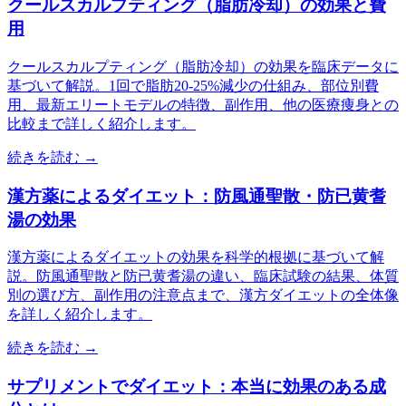
クールスカルプティング（脂肪冷却）の効果と費
用
クールスカルプティング（脂肪冷却）の効果を臨床データに
基づいて解説。1回で脂肪20-25%減少の仕組み、部位別費
用、最新エリートモデルの特徴、副作用、他の医療痩身との
比較まで詳しく紹介します。
続きを読む →
漢方薬によるダイエット：防風通聖散・防已黄耆
湯の効果
漢方薬によるダイエットの効果を科学的根拠に基づいて解
説。防風通聖散と防已黄耆湯の違い、臨床試験の結果、体質
別の選び方、副作用の注意点まで、漢方ダイエットの全体像
を詳しく紹介します。
続きを読む →
サプリメントでダイエット：本当に効果のある成