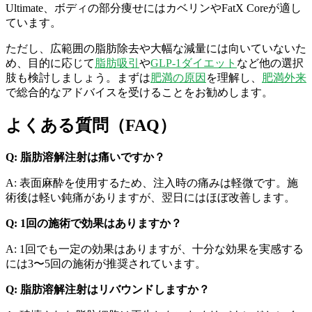
Ultimate、ボディの部分痩せにはカベリンやFatX Coreが適し
ています。
ただし、広範囲の脂肪除去や大幅な減量には向いていないた
め、目的に応じて
脂肪吸引
や
GLP-1ダイエット
など他の選択
肢も検討しましょう。まずは
肥満の原因
を理解し、
肥満外来
で総合的なアドバイスを受けることをお勧めします。
よくある質問（FAQ）
Q: 脂肪溶解注射は痛いですか？
A: 表面麻酔を使用するため、注入時の痛みは軽微です。施
術後は軽い鈍痛がありますが、翌日にはほぼ改善します。
Q: 1回の施術で効果はありますか？
A: 1回でも一定の効果はありますが、十分な効果を実感する
には3〜5回の施術が推奨されています。
Q: 脂肪溶解注射はリバウンドしますか？