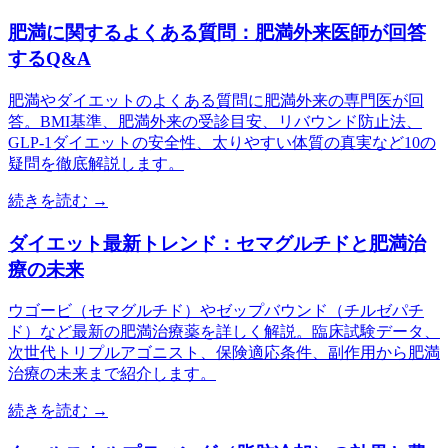
肥満に関するよくある質問：肥満外来医師が回答
するQ&A
肥満やダイエットのよくある質問に肥満外来の専門医が回
答。BMI基準、肥満外来の受診目安、リバウンド防止法、
GLP-1ダイエットの安全性、太りやすい体質の真実など10の
疑問を徹底解説します。
続きを読む →
ダイエット最新トレンド：セマグルチドと肥満治
療の未来
ウゴービ（セマグルチド）やゼップバウンド（チルゼパチ
ド）など最新の肥満治療薬を詳しく解説。臨床試験データ、
次世代トリプルアゴニスト、保険適応条件、副作用から肥満
治療の未来まで紹介します。
続きを読む →