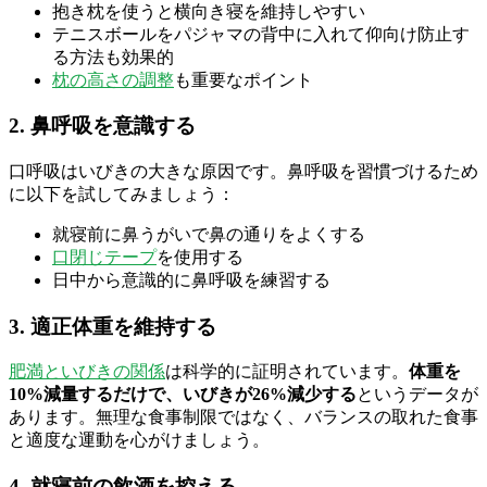
抱き枕を使うと横向き寝を維持しやすい
テニスボールをパジャマの背中に入れて仰向け防止す
る方法も効果的
枕の高さの調整
も重要なポイント
2. 鼻呼吸を意識する
口呼吸はいびきの大きな原因です。鼻呼吸を習慣づけるため
に以下を試してみましょう：
就寝前に鼻うがいで鼻の通りをよくする
口閉じテープ
を使用する
日中から意識的に鼻呼吸を練習する
3. 適正体重を維持する
肥満といびきの関係
は科学的に証明されています。
体重を
10%減量するだけで、いびきが26%減少する
というデータが
あります。無理な食事制限ではなく、バランスの取れた食事
と適度な運動を心がけましょう。
4. 就寝前の飲酒を控える