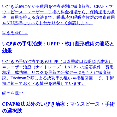
いびき治療にかかる費用を治療法別に徹底解説。CPAP・マ
ウスピース・レーザー・手術の料金相場から、保険適用の条
件、費用を抑える方法まで。睡眠時無呼吸症候群の検査費用
やAHI基準についてもわかりやすく解説します。
続きを読む →
いびきの手術治療：UPPP・軟口蓋形成術の適応と
効果
いびきの手術治療であるUPPP（口蓋垂軟口蓋咽頭形成術）
やレーザー治療（ナイトレーズ・LAUP）の適応条件、費用
相場、成功率、リスクを最新の研究データをもとに徹底解
説。Friedman分類による成功率の違いや術後回復まで、手術
前に知っておくべき情報を網羅しています。
続きを読む →
CPAP療法以外のいびき治療：マウスピース・手術
の選択肢