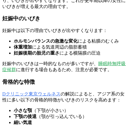
り、いびきが出やすくなります。これが更年期以降の女性に
いびきが増える最大の理由です。
妊娠中のいびき
妊娠中は以下の理由でいびきが出やすくなります：
ホルモンバランスの急激な変化
による粘膜のむくみ
体重増加
による気道周辺の脂肪蓄積
妊娠後期の胎児の重さ
による横隔膜の圧迫
妊娠中のいびきは一時的なものが多いですが、
睡眠時無呼吸
症候群
に進行する場合もあるため、注意が必要です。
骨格的な特徴
Dクリニック東京ウェルネス
の解説によると、アジア系の女
性に多い以下の骨格的特徴がいびきのリスクを高めます：
小さな顎
（下顎が小さい）
下顎の後退
（顎が引っ込んでいる）
細い気道