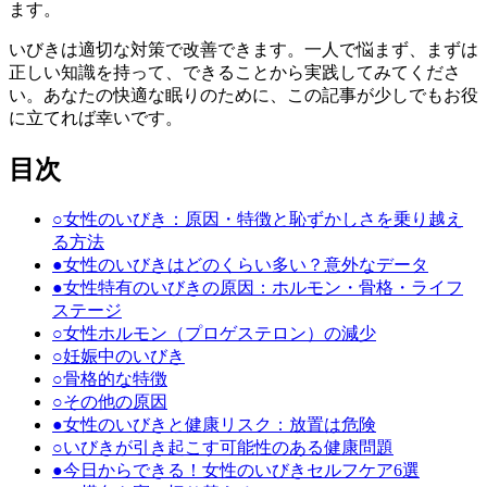
ます。
いびきは適切な対策で改善できます。一人で悩まず、まずは
正しい知識を持って、できることから実践してみてくださ
い。あなたの快適な眠りのために、この記事が少しでもお役
に立てれば幸いです。
目次
○
女性のいびき：原因・特徴と恥ずかしさを乗り越え
る方法
●
女性のいびきはどのくらい多い？意外なデータ
●
女性特有のいびきの原因：ホルモン・骨格・ライフ
ステージ
○
女性ホルモン（プロゲステロン）の減少
○
妊娠中のいびき
○
骨格的な特徴
○
その他の原因
●
女性のいびきと健康リスク：放置は危険
○
いびきが引き起こす可能性のある健康問題
●
今日からできる！女性のいびきセルフケア6選