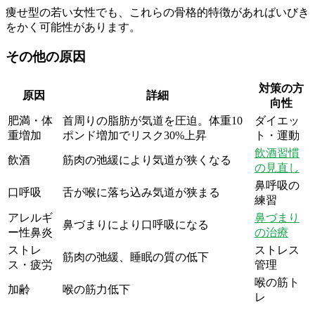
痩せ型の若い女性でも、これらの骨格的特徴があればいびき
をかく可能性があります。
その他の原因
対策の方
原因
詳細
向性
肥満・体
首周りの脂肪が気道を圧迫。体重10
ダイエッ
重増加
ポンド増加でリスク30%上昇
ト・運動
飲酒習慣
飲酒
筋肉の弛緩により気道が狭くなる
の見直し
鼻呼吸の
口呼吸
舌が喉に落ち込み気道が狭まる
練習
アレルギ
鼻づまり
鼻づまりにより口呼吸になる
ー性鼻炎
の治療
ストレ
ストレス
筋肉の弛緩、睡眠の質の低下
ス・疲労
管理
喉の筋ト
加齢
喉の筋力低下
レ