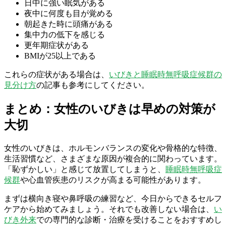
日中に強い眠気がある
夜中に何度も目が覚める
朝起きた時に頭痛がある
集中力の低下を感じる
更年期症状がある
BMIが25以上である
これらの症状がある場合は、
いびきと睡眠時無呼吸症候群の
見分け方
の記事も参考にしてください。
まとめ：女性のいびきは早めの対策が
大切
女性のいびきは、ホルモンバランスの変化や骨格的な特徴、
生活習慣など、さまざまな原因が複合的に関わっています。
「恥ずかしい」と感じて放置してしまうと、
睡眠時無呼吸症
候群
や心血管疾患のリスクが高まる可能性があります。
まずは横向き寝や鼻呼吸の練習など、今日からできるセルフ
ケアから始めてみましょう。それでも改善しない場合は、
い
びき外来
での専門的な診断・治療を受けることをおすすめし