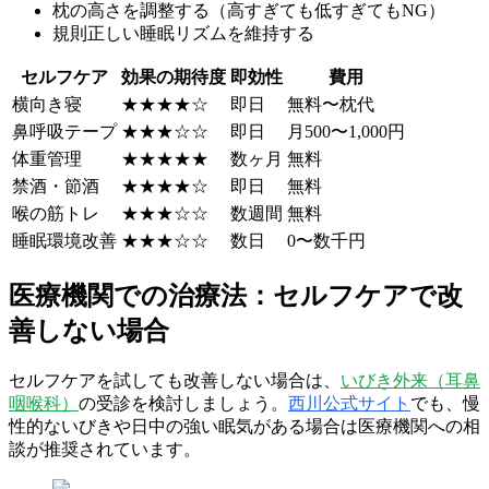
枕の高さを調整する（高すぎても低すぎてもNG）
規則正しい睡眠リズムを維持する
セルフケア
効果の期待度
即効性
費用
横向き寝
★★★★☆
即日
無料〜枕代
鼻呼吸テープ
★★★☆☆
即日
月500〜1,000円
体重管理
★★★★★
数ヶ月
無料
禁酒・節酒
★★★★☆
即日
無料
喉の筋トレ
★★★☆☆
数週間
無料
睡眠環境改善
★★★☆☆
数日
0〜数千円
医療機関での治療法：セルフケアで改
善しない場合
セルフケアを試しても改善しない場合は、
いびき外来（耳鼻
咽喉科）
の受診を検討しましょう。
西川公式サイト
でも、慢
性的ないびきや日中の強い眠気がある場合は医療機関への相
談が推奨されています。