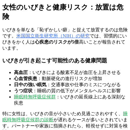
女性のいびきと健康リスク：放置は危
険
いびきを単なる「恥ずかしい癖」と捉えて放置するのは危険
です。
米国国立衛生研究所（NIH）の研究
では、習慣的にい
びきをかく人は
心疾患のリスクが5倍
高いことが報告されて
います。
いびきが引き起こす可能性のある健康問題
高血圧
：いびきによる酸素不足が血圧を上昇させる
心血管疾患
：動脈硬化の進行リスクが増加
日中の強い眠気
：交通事故や仕事のミスにつながる
うつ症状
：睡眠の質の低下がメンタルヘルスに影響
睡眠時無呼吸症候群
：いびきの延長線上にある深刻な
疾患
特に女性は、いびきの音が小さいため見過ごされやすく、
睡
眠時無呼吸症候群の診断
が遅れるケースが多いとされていま
す。パートナーや家族に指摘されたら、軽視せずに対策を検