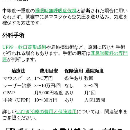
中等度〜重度の
睡眠時無呼吸症候群
と診断された場合に用い
られます。就寝中に鼻マスクから空気圧を送り込み、気道を
確保する方法です。
外科手術
UPPP・軟口蓋形成術
や扁桃摘出術など、原因に応じた手術
が行われる場合もあります。手術の適応は
耳鼻咽喉科の専門
医
が判断します。
治療法
費用目安
保険適用
通院頻度
マウスピース
1〜3万円
条件あり
数回
レーザー治療
3〜10万円/回
なし
3〜5回
CPAP
月5,000円程度
あり
月1回
手術（UPPP）
10〜30万円
あり
入院1週間
詳しい
いびき治療の費用と保険適用
については、関連記事を
ご参照ください。