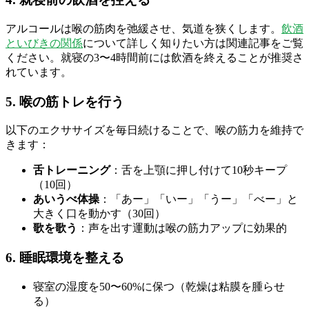
アルコールは喉の筋肉を弛緩させ、気道を狭くします。
飲酒
といびきの関係
について詳しく知りたい方は関連記事をご覧
ください。就寝の3〜4時間前には飲酒を終えることが推奨さ
れています。
5. 喉の筋トレを行う
以下のエクササイズを毎日続けることで、喉の筋力を維持で
きます：
舌トレーニング
：舌を上顎に押し付けて10秒キープ
（10回）
あいうべ体操
：「あー」「いー」「うー」「べー」と
大きく口を動かす（30回）
歌を歌う
：声を出す運動は喉の筋力アップに効果的
6. 睡眠環境を整える
寝室の湿度を50〜60%に保つ（乾燥は粘膜を腫らせ
る）