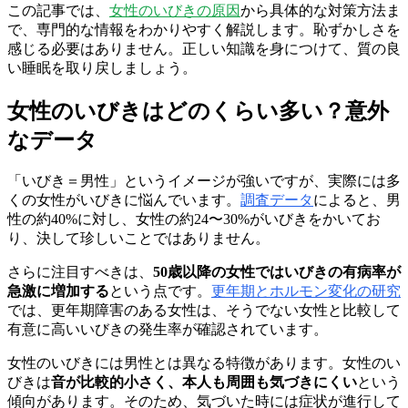
この記事では、
女性のいびきの原因
から具体的な対策方法ま
で、専門的な情報をわかりやすく解説します。恥ずかしさを
感じる必要はありません。正しい知識を身につけて、質の良
い睡眠を取り戻しましょう。
女性のいびきはどのくらい多い？意外
なデータ
「いびき＝男性」というイメージが強いですが、実際には多
くの女性がいびきに悩んでいます。
調査データ
によると、男
性の約40%に対し、女性の約24〜30%がいびきをかいてお
り、決して珍しいことではありません。
さらに注目すべきは、
50歳以降の女性ではいびきの有病率が
急激に増加する
という点です。
更年期とホルモン変化の研究
では、更年期障害のある女性は、そうでない女性と比較して
有意に高いいびきの発生率が確認されています。
女性のいびきには男性とは異なる特徴があります。女性のい
びきは
音が比較的小さく、本人も周囲も気づきにくい
という
傾向があります。そのため、気づいた時には症状が進行して