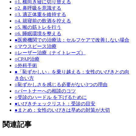
○
1. 横向き寝に切り替える
○
2. 鼻呼吸を意識する
○
3. 適正体重を維持する
○
4. 就寝前の飲酒を控える
○
5. 喉の筋トレを行う
○
6. 睡眠環境を整える
●
医療機関での治療法：セルフケアで改善しない場合
○
マウスピース治療
○
レーザー治療（ナイトレーズ）
○
CPAP治療
○
外科手術
●
「恥ずかしい」を乗り越える：女性のいびきとの向
き合い方
○
恥ずかしさを感じる必要がない3つの理由
○
パートナーへの相談のコツ
○
受診のハードル を下げるために
●
いびきチェックリスト：受診の目安
●
まとめ：女性のいびきは早めの対策が大切
関連記事