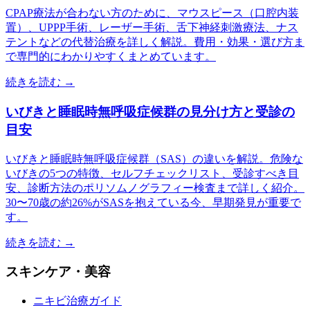
CPAP療法が合わない方のために、マウスピース（口腔内装
置）、UPPP手術、レーザー手術、舌下神経刺激療法、ナス
テントなどの代替治療を詳しく解説。費用・効果・選び方ま
で専門的にわかりやすくまとめています。
続きを読む →
いびきと睡眠時無呼吸症候群の見分け方と受診の
目安
いびきと睡眠時無呼吸症候群（SAS）の違いを解説。危険な
いびきの5つの特徴、セルフチェックリスト、受診すべき目
安、診断方法のポリソムノグラフィー検査まで詳しく紹介。
30〜70歳の約26%がSASを抱えている今、早期発見が重要で
す。
続きを読む →
スキンケア・美容
ニキビ治療ガイド