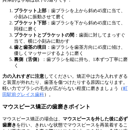
ブラケット上部
：歯ブラシを上から斜め45度に当て、
小刻みに振動させて磨く
ブラケット下部
：歯ブラシを下から斜め45度に当て、
同様に磨く
ブラケットとブラケットの間
：歯面に対してまっすぐ
当て、横に小刻みに動かす
歯と歯茎の境目
：歯ブラシを歯茎方向に45度に傾け、
優しくマッサージするように磨く
裏側（舌側）
：歯ブラシを縦に持ち、1本ずつ丁寧に磨
く
力の入れすぎに注意
してください。矯正中は力を入れすぎる
と装置が外れたり、歯茎を傷つけたりする原因になります。
軽い力でブラシの毛先が広がらない程度に磨きましょう（
町
田駅前グレイス歯科
）。
マウスピース矯正の歯磨きポイント
マウスピース矯正の場合は、
マウスピースを外した後に必ず
歯磨き
を行い、きれいな状態でマウスピースを再装着するこ