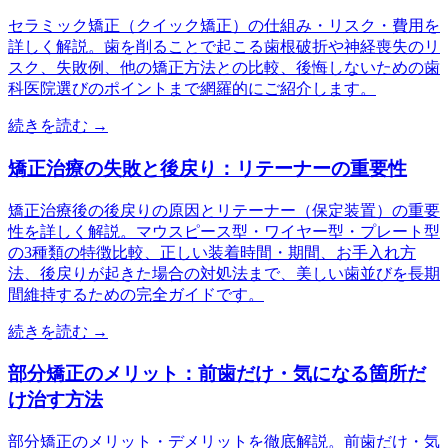
セラミック矯正（クイック矯正）の仕組み・リスク・費用を
詳しく解説。歯を削ることで起こる歯根破折や神経喪失のリ
スク、失敗例、他の矯正方法との比較、後悔しないための歯
科医院選びのポイントまで網羅的にご紹介します。
続きを読む →
矯正治療の失敗と後戻り：リテーナーの重要性
矯正治療後の後戻りの原因とリテーナー（保定装置）の重要
性を詳しく解説。マウスピース型・ワイヤー型・プレート型
の3種類の特徴比較、正しい装着時間・期間、お手入れ方
法、後戻りが起きた場合の対処法まで、美しい歯並びを長期
間維持するための完全ガイドです。
続きを読む →
部分矯正のメリット：前歯だけ・気になる箇所だ
け治す方法
部分矯正のメリット・デメリットを徹底解説。前歯だけ・気