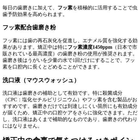
毎日の歯磨きに加えて、
フッ素
を積極的に活用することで虫
歯予防効果を高められます。
フッ素配合歯磨き粉
フッ素には歯の再石灰化を促進し、エナメル質を強化する効
果があります。矯正中は特に
フッ素濃度1450ppm
（日本で市
販されている最高濃度）の歯磨き粉の使用が推奨されます。
歯磨き後はうがいを少量の水で1回だけにすることで、フッ
素を口腔内に長くとどめることができます。
洗口液（マウスウォッシュ）
洗口液は歯磨きの補助として有効です。特に殺菌成分
（CPC：塩化セチルピリジニウム）やフッ素を含む製品がお
すすめです。歯磨きだけでは到達しにくい箇所にも有効成分
が届くため、矯正中の口腔ケアをさらに強化できます。ただ
し、洗口液はあくまで補助的なものであり、歯磨きの代わり
にはなりません。