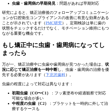
虫歯・歯周病の早期発見
：問題があれば早期対応
研究によると、矯正治療後のフォローアップコミュニケーシ
ョンが口腔衛生コンプライアンスの改善に有意な効果がある
ことが示されています（
PMC研究
）。定期検診は単に歯の
状態をチェックするだけでなく、モチベーション維持にもつ
ながる重要な機会です。
もし矯正中に虫歯・歯周病になってし
まったら
万が一、矯正治療中に虫歯や歯周病が見つかった場合は、
状
況に応じて矯正治療を一時中断
し、虫歯・歯周病の治療を優
先する必要があります（
下北沢歯科
）。
虫歯の程度によって対応は異なります：
初期虫歯（CO〜C1）
：フッ素塗布や経過観察で対応
可能な場合が多い
中程度の虫歯（C2）
：ブラケットを一時的に外して治
療するケースも