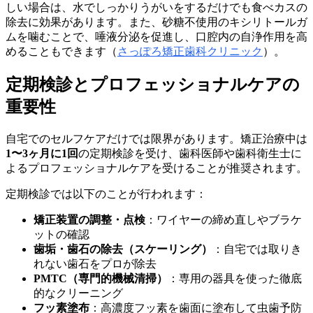
しい場合は、水でしっかりうがいをするだけでも食べカスの
除去に効果があります。また、砂糖不使用のキシリトールガ
ムを噛むことで、唾液分泌を促進し、口腔内の自浄作用を高
めることもできます（
さっぽろ矯正歯科クリニック
）。
定期検診とプロフェッショナルケアの
重要性
自宅でのセルフケアだけでは限界があります。矯正治療中は
1〜3ヶ月に1回
の定期検診を受け、歯科医師や歯科衛生士に
よるプロフェッショナルケアを受けることが推奨されます。
定期検診では以下のことが行われます：
矯正装置の調整・点検
：ワイヤーの締め直しやブラケ
ットの確認
歯垢・歯石の除去（スケーリング）
：自宅では取りき
れない歯石をプロが除去
PMTC（専門的機械清掃）
：専用の器具を使った徹底
的なクリーニング
フッ素塗布
：高濃度フッ素を歯面に塗布して虫歯予防