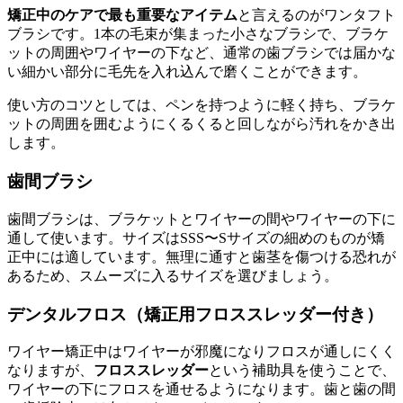
矯正中のケアで最も重要なアイテム
と言えるのがワンタフト
ブラシです。1本の毛束が集まった小さなブラシで、ブラケ
ットの周囲やワイヤーの下など、通常の歯ブラシでは届かな
い細かい部分に毛先を入れ込んで磨くことができます。
使い方のコツとしては、ペンを持つように軽く持ち、ブラケ
ットの周囲を囲むようにくるくると回しながら汚れをかき出
します。
歯間ブラシ
歯間ブラシは、ブラケットとワイヤーの間やワイヤーの下に
通して使います。サイズはSSS〜Sサイズの細めのものが矯
正中には適しています。無理に通すと歯茎を傷つける恐れが
あるため、スムーズに入るサイズを選びましょう。
デンタルフロス（矯正用フロススレッダー付き）
ワイヤー矯正中はワイヤーが邪魔になりフロスが通しにくく
なりますが、
フロススレッダー
という補助具を使うことで、
ワイヤーの下にフロスを通せるようになります。歯と歯の間