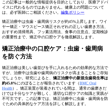
この記事は一般的な情報提供を目的としており、医療アドバ
イスに代わるものではありません。健康上の問題について
は、必ず医師にご相談ください。
編集ポリシー
矯正治療中は虫歯・歯周病リスクが約45%上昇します。ワイ
ヤー矯正・マウスピース矯正それぞれの正しい歯磨き方法、
おすすめ清掃用具、フッ素活用法、食事の注意点、定期検診
の重要性まで、矯正中の口腔ケアを徹底解説します。
矯正治療中の口腔ケア：虫歯・歯周病
を防ぐ方法
矯正治療は美しい歯並びを手に入れるための効果的な方法で
すが、治療中は虫歯や歯周病のリスクが高まることをご存知
でしょうか。研究によると、
矯正治療中の新規虫歯発生率は
約45.8%
にのぼることが報告されています（
BMC Oral
Health
）。矯正装置が装着されている間は、通常の歯磨きだ
けでは十分なケアが難しく、適切な口腔ケアの知識と実践が
不可欠です。この記事では、矯正治療中に虫歯・歯周病を防
ぐための具体的なケア方法を詳しく解説します。