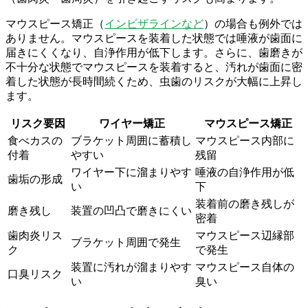
マウスピース矯正（
インビザラインなど
）の場合も例外では
ありません。マウスピースを装着した状態では唾液が歯面に
届きにくくなり、自浄作用が低下します。さらに、歯磨きが
不十分な状態でマウスピースを装着すると、汚れが歯面に密
着した状態が長時間続くため、虫歯のリスクが大幅に上昇し
ます。
リスク要因
ワイヤー矯正
マウスピース矯正
食べカスの
ブラケット周囲に蓄積し
マウスピース内部に
付着
やすい
残留
ワイヤー下に溜まりやす
唾液の自浄作用が低
歯垢の形成
い
下
装着前の磨き残しが
磨き残し
装置の凹凸で磨きにくい
密着
歯肉炎リス
マウスピース辺縁部
ブラケット周囲で発生
ク
で発生
装置に汚れが溜まりやす
マウスピース自体の
口臭リスク
い
臭い