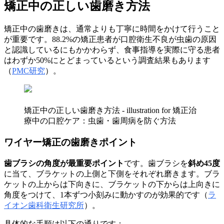
矯正中の正しい歯磨き方法
矯正中の歯磨きは、通常よりも丁寧に時間をかけて行うこと
が重要です。88.2%の矯正患者が口腔衛生不良が虫歯の原因
と認識しているにもかかわらず、食事指導を実際に守る患者
はわずか50%にとどまっているという調査結果もあります
（
PMC研究
）。
矯正中の正しい歯磨き方法 - illustration for 矯正治
療中の口腔ケア：虫歯・歯周病を防ぐ方法
ワイヤー矯正の歯磨きポイント
歯ブラシの角度が最重要ポイント
です。歯ブラシを
斜め45度
に当て、ブラケットの上側と下側をそれぞれ磨きます。ブラ
ケットの上からは下向きに、ブラケットの下からは上向きに
角度をつけて、1本ずつ小刻みに動かすのが効果的です（
ラ
イオン歯科衛生研究所
）。
具体的な手順は以下の通りです：