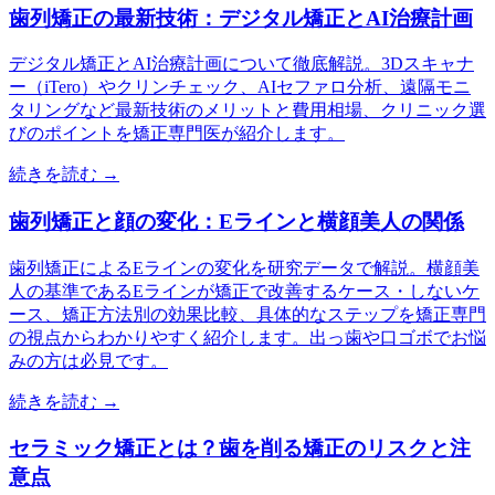
歯列矯正の最新技術：デジタル矯正とAI治療計画
デジタル矯正とAI治療計画について徹底解説。3Dスキャナ
ー（iTero）やクリンチェック、AIセファロ分析、遠隔モニ
タリングなど最新技術のメリットと費用相場、クリニック選
びのポイントを矯正専門医が紹介します。
続きを読む →
歯列矯正と顔の変化：Eラインと横顔美人の関係
歯列矯正によるEラインの変化を研究データで解説。横顔美
人の基準であるEラインが矯正で改善するケース・しないケ
ース、矯正方法別の効果比較、具体的なステップを矯正専門
の視点からわかりやすく紹介します。出っ歯や口ゴボでお悩
みの方は必見です。
続きを読む →
セラミック矯正とは？歯を削る矯正のリスクと注
意点