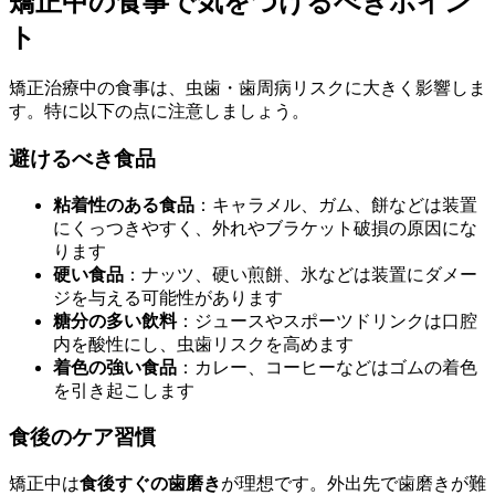
矯正中の食事で気をつけるべきポイン
ト
矯正治療中の食事は、虫歯・歯周病リスクに大きく影響しま
す。特に以下の点に注意しましょう。
避けるべき食品
粘着性のある食品
：キャラメル、ガム、餅などは装置
にくっつきやすく、外れやブラケット破損の原因にな
ります
硬い食品
：ナッツ、硬い煎餅、氷などは装置にダメー
ジを与える可能性があります
糖分の多い飲料
：ジュースやスポーツドリンクは口腔
内を酸性にし、虫歯リスクを高めます
着色の強い食品
：カレー、コーヒーなどはゴムの着色
を引き起こします
食後のケア習慣
矯正中は
食後すぐの歯磨き
が理想です。外出先で歯磨きが難