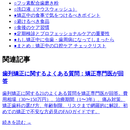
○
フッ素配合歯磨き粉
○
洗口液（マウスウォッシュ）
●
矯正中の食事で気をつけるべきポイント
○
避けるべき食品
○
食後のケア習慣
●
定期検診とプロフェッショナルケアの重要性
●
もし矯正中に虫歯・歯周病になってしまったら
●
まとめ：矯正中の口腔ケア チェックリスト
関連記事
歯列矯正に関するよくある質問：矯正専門医が回
答
歯列矯正に関する21のよくある質問を矯正専門医が回答。費
用相場（30〜150万円）、治療期間（1〜3年）、痛み対策、
矯正歯科の選び方、年齢制限、リスクまで網羅的に解説。初
めての矯正で不安な方必見のFAQガイドです。
続きを読む →