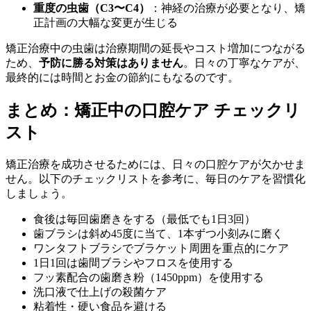
重度の虫歯（C3〜C4）
：神経の治療が必要となり、矯
正計画の大幅な変更が生じる
矯正治療中の虫歯は治療期間の延長やコスト増加につながる
ため、
予防に勝る対策はありません
。日々の丁寧なケアが、
最終的には時間とお金の節約にもなるのです。
まとめ：矯正中の口腔ケア チェックリ
スト
矯正治療を成功させるためには、日々の口腔ケアが欠かせま
せん。以下のチェックリストを参考に、毎日のケアを習慣化
しましょう。
食後は毎回歯磨きをする（最低でも1日3回）
歯ブラシは斜め45度に当て、1本ずつ小刻みに磨く
ワンタフトブラシでブラケット周囲を重点的にケア
1日1回は歯間ブラシやフロスを使用する
フッ素配合の歯磨き粉（1450ppm）を使用する
洗口液で仕上げの殺菌ケア
粘着性・硬い食品を避ける