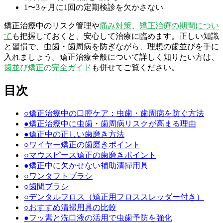
1〜3ヶ月に1回の定期検診を欠かさない
矯正治療中のリスク管理や
痛み対策
、
矯正治療の期間につい
て
も把握しておくと、安心して治療に臨めます。正しい知識
と習慣で、虫歯・歯周病を防ぎながら、理想の歯並びを手に
入れましょう。矯正治療全般について詳しく知りたい方は、
歯並び矯正の完全ガイド
も併せてご覧ください。
目次
○
矯正治療中の口腔ケア：虫歯・歯周病を防ぐ方法
●
矯正治療中に虫歯・歯周病リスクが高まる理由
●
矯正中の正しい歯磨き方法
○
ワイヤー矯正の歯磨きポイント
○
マウスピース矯正の歯磨きポイント
●
矯正中に欠かせない補助清掃用具
○
ワンタフトブラシ
○
歯間ブラシ
○
デンタルフロス（矯正用フロススレッダー付き）
○
おすすめ清掃用具の比較
●
フッ素と洗口液の活用で虫歯予防を強化