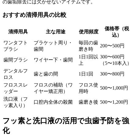
の歯垢除去には欠かせないアイテムです。
おすすめ清掃用具の比較
価格帯（税
清掃用具
主な用途
使用頻度
込）
ワンタフト
ブラケット周り・
毎回の歯
200〜500円
ブラシ
歯間
磨き時
1日1回以
300〜600円
歯間ブラシ
ワイヤー下・歯間
上
（5〜10本入）
デンタルフ
歯と歯の間
1日1回
300〜800円
ロス
フロススレ
フロスの補助（ワ
フロス使
500〜1,000円
ッダー
イヤー矯正用）
用時
洗口液（フ
口腔内全体の殺菌
歯磨き後
500〜1,200円
ッ素入り）
フッ素と洗口液の活用で虫歯予防を強
化