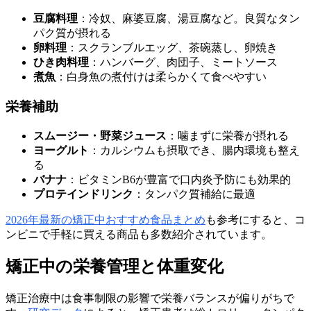
豆腐料理
：冷奴、麻婆豆腐、湯豆腐など。良質なタン
パク質が摂れる
卵料理
：スクランブルエッグ、茶碗蒸し、卵焼き
ひき肉料理
：ハンバーグ、肉団子、ミートソース
煮魚
：白身魚の煮付けは柔らかくて食べやすい
栄養補助
スムージー・野菜ジュース
：噛まずに栄養が摂れる
ヨーグルト
：カルシウムも摂取でき、腸内環境も整え
る
バナナ
：ビタミンB6が豊富で口内炎予防にも効果的
プロテインドリンク
：タンパク質補給に最適
2026年最新の矯正中おすすめ食品まとめ
も参考にすると、コ
ンビニで手軽に買える商品も多数紹介されています。
矯正中の栄養管理と体重変化
矯正治療中は食事制限の影響で栄養バランスが偏りがちで