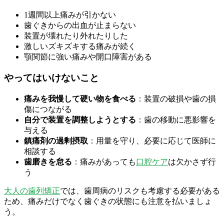
1週間以上痛みが引かない
歯ぐきからの出血が止まらない
装置が壊れたり外れたりした
激しいズキズキする痛みが続く
顎関節に強い痛みや開口障害がある
やってはいけないこと
痛みを我慢して硬い物を食べる
：装置の破損や歯の損
傷につながる
自分で装置を調整しようとする
：歯の移動に悪影響を
与える
鎮痛剤の過剰摂取
：用量を守り、必要に応じて医師に
相談する
歯磨きを怠る
：痛みがあっても
口腔ケア
は欠かさず行
う
大人の歯列矯正
では、歯周病のリスクも考慮する必要がある
ため、痛みだけでなく歯ぐきの状態にも注意を払いましょ
う。