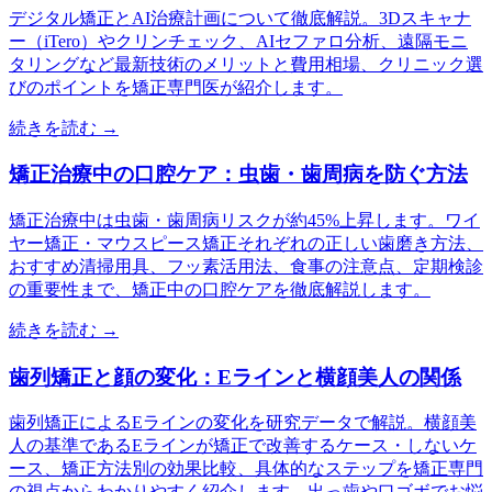
デジタル矯正とAI治療計画について徹底解説。3Dスキャナ
ー（iTero）やクリンチェック、AIセファロ分析、遠隔モニ
タリングなど最新技術のメリットと費用相場、クリニック選
びのポイントを矯正専門医が紹介します。
続きを読む →
矯正治療中の口腔ケア：虫歯・歯周病を防ぐ方法
矯正治療中は虫歯・歯周病リスクが約45%上昇します。ワイ
ヤー矯正・マウスピース矯正それぞれの正しい歯磨き方法、
おすすめ清掃用具、フッ素活用法、食事の注意点、定期検診
の重要性まで、矯正中の口腔ケアを徹底解説します。
続きを読む →
歯列矯正と顔の変化：Eラインと横顔美人の関係
歯列矯正によるEラインの変化を研究データで解説。横顔美
人の基準であるEラインが矯正で改善するケース・しないケ
ース、矯正方法別の効果比較、具体的なステップを矯正専門
の視点からわかりやすく紹介します。出っ歯や口ゴボでお悩