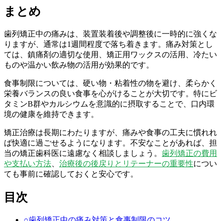
まとめ
歯列矯正中の痛みは、装置装着後や調整後に一時的に強くな
りますが、通常は1週間程度で落ち着きます。痛み対策とし
ては、鎮痛剤の適切な使用、矯正用ワックスの活用、冷たい
ものや温かい飲み物の活用が効果的です。
食事制限については、硬い物・粘着性の物を避け、柔らかく
栄養バランスの良い食事を心がけることが大切です。特にビ
タミンB群やカルシウムを意識的に摂取することで、口内環
境の健康を維持できます。
矯正治療は長期にわたりますが、痛みや食事の工夫に慣れれ
ば快適に過ごせるようになります。不安なことがあれば、担
当の矯正歯科医に遠慮なく相談しましょう。
歯列矯正の費用
や支払い方法
、
治療後の後戻りとリテーナーの重要性
につい
ても事前に確認しておくと安心です。
目次
○
歯列矯正中の痛み対策と食事制限のコツ