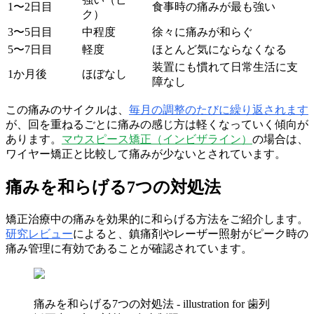
1〜2日目
食事時の痛みが最も強い
ク）
3〜5日目
中程度
徐々に痛みが和らぐ
5〜7日目
軽度
ほとんど気にならなくなる
装置にも慣れて日常生活に支
1か月後
ほぼなし
障なし
この痛みのサイクルは、
毎月の調整のたびに繰り返されます
が、回を重ねるごとに痛みの感じ方は軽くなっていく傾向が
あります。
マウスピース矯正（インビザライン）
の場合は、
ワイヤー矯正と比較して痛みが少ないとされています。
痛みを和らげる7つの対処法
矯正治療中の痛みを効果的に和らげる方法をご紹介します。
研究レビュー
によると、鎮痛剤やレーザー照射がピーク時の
痛み管理に有効であることが確認されています。
痛みを和らげる7つの対処法 - illustration for 歯列