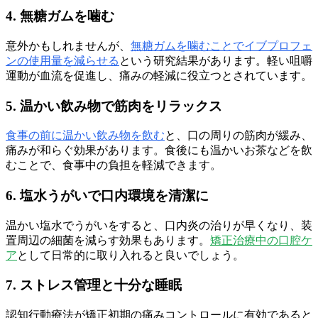
4. 無糖ガムを噛む
意外かもしれませんが、
無糖ガムを噛むことでイブプロフェ
ンの使用量を減らせる
という研究結果があります。軽い咀嚼
運動が血流を促進し、痛みの軽減に役立つとされています。
5. 温かい飲み物で筋肉をリラックス
食事の前に温かい飲み物を飲む
と、口の周りの筋肉が緩み、
痛みが和らぐ効果があります。食後にも温かいお茶などを飲
むことで、食事中の負担を軽減できます。
6. 塩水うがいで口内環境を清潔に
温かい塩水でうがいをすると、口内炎の治りが早くなり、装
置周辺の細菌を減らす効果もあります。
矯正治療中の口腔ケ
ア
として日常的に取り入れると良いでしょう。
7. ストレス管理と十分な睡眠
認知行動療法が矯正初期の痛みコントロールに有効であると