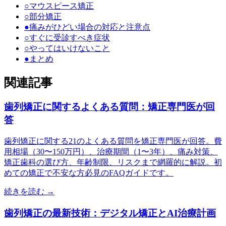
○
マウスピース矯正
○
部分矯正
●
痛みがひどい場合の対応と注意点
○
すぐに受診すべき症状
○
やってはいけないこと
●
まとめ
関連記事
歯列矯正に関するよくある質問：矯正専門医が回
答
歯列矯正に関する21のよくある質問を矯正専門医が回答。費
用相場（30〜150万円）、治療期間（1〜3年）、痛み対策、
矯正歯科の選び方、年齢制限、リスクまで網羅的に解説。初
めての矯正で不安な方必見のFAQガイドです。
続きを読む →
歯列矯正の最新技術：デジタル矯正とAI治療計画