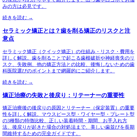
みの方は必見です。
続きを読む →
セラミック矯正とは？歯を削る矯正のリスクと注
意点
セラミック矯正（クイック矯正）の仕組み・リスク・費用を
詳しく解説。歯を削ることで起こる歯根破折や神経喪失のリ
スク、失敗例、他の矯正方法との比較、後悔しないための歯
科医院選びのポイントまで網羅的にご紹介します。
続きを読む →
矯正治療の失敗と後戻り：リテーナーの重要性
矯正治療後の後戻りの原因とリテーナー（保定装置）の重要
性を詳しく解説。マウスピース型・ワイヤー型・プレート型
の3種類の特徴比較、正しい装着時間・期間、お手入れ方
法、後戻りが起きた場合の対処法まで、美しい歯並びを長期
間維持するための完全ガイドです。