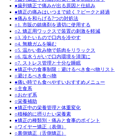
●
歯列矯正で痛みが出る原因と仕組み
●
矯正の痛みはいつまで続く？ピークと経過
●
痛みを和らげる7つの対処法
○
1. 市販の鎮痛剤を適切に使用する
○
2. 矯正用ワックスで装置の刺激を軽減
○
3. 冷たいもので口内を冷やす
○
4. 無糖ガムを噛む
○
5. 温かい飲み物で筋肉をリラックス
○
6. 塩水うがいで口内環境を清潔に
○
7. ストレス管理と十分な睡眠
●
矯正中の食事制限：避けるべき食べ物リスト
○
避けるべき食べ物
●
痛い時でも食べやすいおすすめメニュー
○
主食系
○
おかず系
○
栄養補助
●
矯正中の栄養管理と体重変化
○
積極的に摂りたい栄養素
●
矯正の種類別・痛みと食事のポイント
○
ワイヤー矯正（表側）
○
裏側矯正（舌側矯正）