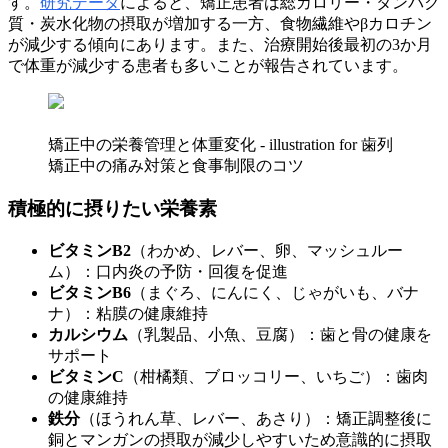
す。
研究データ
によると、矯正患者は総カロリー・タンパク
質・炭水化物の摂取が増加する一方、食物繊維やβカロチン
が減少する傾向にあります。また、治療開始後最初の3か月
で体重が減少する患者も多いことが報告されています。
矯正中の栄養管理と体重変化 - illustration for 歯列
矯正中の痛み対策と食事制限のコツ
積極的に摂りたい栄養素
ビタミンB2
（わかめ、レバー、卵、マッシュルー
ム）：口内炎の予防・回復を促進
ビタミンB6
（まぐろ、にんにく、じゃがいも、バナ
ナ）：粘膜の健康維持
カルシウム
（乳製品、小魚、豆腐）：歯と骨の健康を
サポート
ビタミンC
（柑橘類、ブロッコリー、いちご）：歯肉
の健康維持
鉄分
（ほうれん草、レバー、あさり）：矯正調整後に
銅とマンガンの摂取が減少しやすいため意識的に摂取