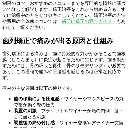
制限のコツ、おすすめのメニューまでを専門的な情報に基づ
いて詳しく解説します。矯正治療をこれから始める方も、す
でに治療中の方もぜひ参考にしてください。矯正治療の方法
や費用の全体像については「
歯並び矯正の完全ガイド
」もあ
わせてご覧ください。
歯列矯正で痛みが出る原因と仕組み
歯列矯正による痛みは、歯に持続的な力がかかることで歯根
膜（しこんまく）に炎症が起こるために生じます。歯を動か
すためには、骨の吸収と再生（骨のリモデリング）が必要で
あり、この過程で痛みや圧迫感を感じるのは正常な反応で
す。
痛みの主な原因は以下の通りです。
歯の移動による圧迫感
：ワイヤーやマウスピースの力
で歯が動く際の圧力
装置の刺激
：ブラケットやワイヤーが頬の内側・唇・
舌に当たる刺激
調整後の締め付け感
：ワイヤー交換やアライナー交換