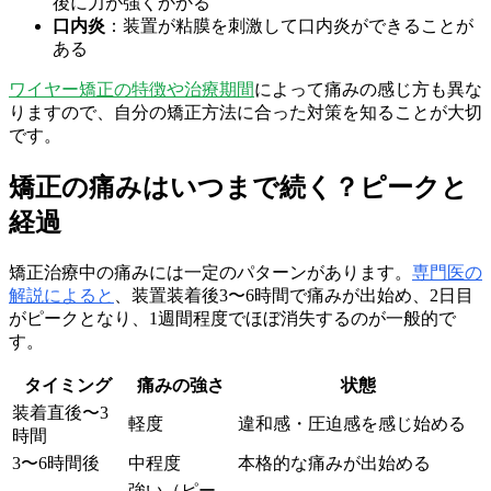
後に力が強くかかる
口内炎
：装置が粘膜を刺激して口内炎ができることが
ある
ワイヤー矯正の特徴や治療期間
によって痛みの感じ方も異な
りますので、自分の矯正方法に合った対策を知ることが大切
です。
矯正の痛みはいつまで続く？ピークと
経過
矯正治療中の痛みには一定のパターンがあります。
専門医の
解説によると
、装置装着後3〜6時間で痛みが出始め、2日目
がピークとなり、1週間程度でほぼ消失するのが一般的で
す。
タイミング
痛みの強さ
状態
装着直後〜3
軽度
違和感・圧迫感を感じ始める
時間
3〜6時間後
中程度
本格的な痛みが出始める
強い（ピー