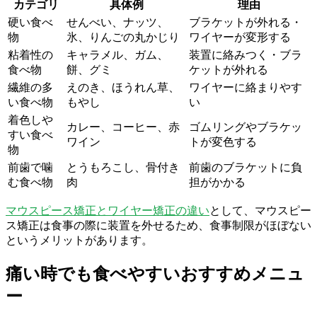
カテゴリ
具体例
理由
硬い食べ
せんべい、ナッツ、
ブラケットが外れる・
物
氷、りんごの丸かじり
ワイヤーが変形する
粘着性の
キャラメル、ガム、
装置に絡みつく・ブラ
食べ物
餅、グミ
ケットが外れる
繊維の多
えのき、ほうれん草、
ワイヤーに絡まりやす
い食べ物
もやし
い
着色しや
カレー、コーヒー、赤
ゴムリングやブラケッ
すい食べ
ワイン
トが変色する
物
前歯で噛
とうもろこし、骨付き
前歯のブラケットに負
む食べ物
肉
担がかかる
マウスピース矯正とワイヤー矯正の違い
として、マウスピー
ス矯正は食事の際に装置を外せるため、食事制限がほぼない
というメリットがあります。
痛い時でも食べやすいおすすめメニュ
ー