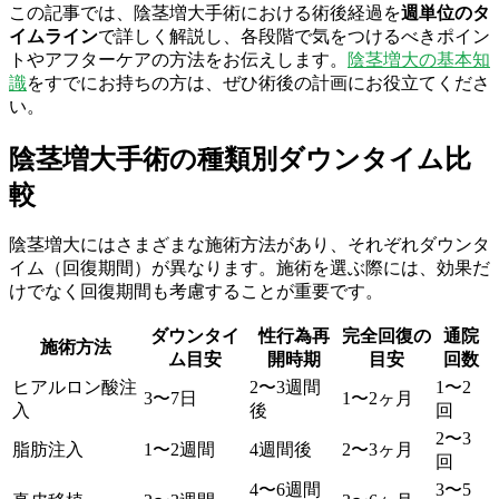
この記事では、陰茎増大手術における術後経過を
週単位のタ
イムライン
で詳しく解説し、各段階で気をつけるべきポイン
トやアフターケアの方法をお伝えします。
陰茎増大の基本知
識
をすでにお持ちの方は、ぜひ術後の計画にお役立てくださ
い。
陰茎増大手術の種類別ダウンタイム比
較
陰茎増大にはさまざまな施術方法があり、それぞれダウンタ
イム（回復期間）が異なります。施術を選ぶ際には、効果だ
けでなく回復期間も考慮することが重要です。
ダウンタイ
性行為再
完全回復の
通院
施術方法
ム目安
開時期
目安
回数
ヒアルロン酸注
2〜3週間
1〜2
3〜7日
1〜2ヶ月
入
後
回
2〜3
脂肪注入
1〜2週間
4週間後
2〜3ヶ月
回
4〜6週間
3〜5