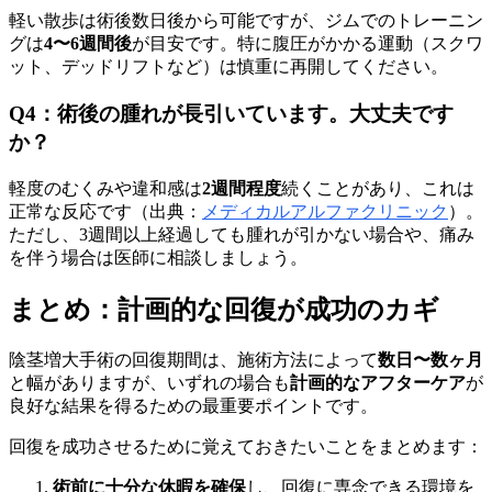
軽い散歩は術後数日後から可能ですが、ジムでのトレーニン
グは
4〜6週間後
が目安です。特に腹圧がかかる運動（スクワ
ット、デッドリフトなど）は慎重に再開してください。
Q4：術後の腫れが長引いています。大丈夫です
か？
軽度のむくみや違和感は
2週間程度
続くことがあり、これは
正常な反応です（出典：
メディカルアルファクリニック
）。
ただし、3週間以上経過しても腫れが引かない場合や、痛み
を伴う場合は医師に相談しましょう。
まとめ：計画的な回復が成功のカギ
陰茎増大手術の回復期間は、施術方法によって
数日〜数ヶ月
と幅がありますが、いずれの場合も
計画的なアフターケア
が
良好な結果を得るための最重要ポイントです。
回復を成功させるために覚えておきたいことをまとめます：
術前に十分な休暇を確保
し、回復に専念できる環境を