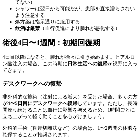
てない）
シャワーは翌日から可能だが、患部を直接濡らさない
よう注意する
処方薬は指示通りに服用する
飲酒は厳禁
（血行促進により腫れが悪化する）
術後4日〜1週間：初期回復期
4日目以降になると、腫れが徐々に引き始めます。ヒアルロ
ン酸注入の場合、この時期に
日常生活への復帰
が視野に入っ
てきます。
デスクワークへの復帰
非外科的な施術（注射による増大）を受けた場合、多くの方
が
4〜5日目にデスクワークへ復帰
しています。ただし、長時
間座り続けることは血行に影響を与えるため、1時間ごとに
立ち上がって軽く動くことを心がけましょう。
外科的手術（靭帯切離法など）の場合は、1〜2週間の休暇を
確保することが推奨されます。