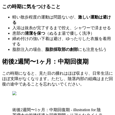
この時期に気をつけること
軽い散歩程度の運動は問題ないが、
激しい運動は避け
る
入浴は抜糸が完了するまで控え、シャワーで済ませる
患部の
清潔を保つ
（ぬるま湯で優しく洗浄）
締め付けの強い下着は避け、ゆったりした衣服を着用
する
脂肪注入の場合、
脂肪採取部の創部
にも注意を払う
術後2週間〜1ヶ月：中期回復期
この時期になると、見た目の腫れはほぼ収まり、日常生活に
ほぼ支障がなくなります。ただし、陰茎内部の組織はまだ回
復の途中であることを忘れないでください。
術後2週間〜1ヶ月：中期回復期 - illustration for 陰