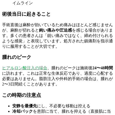
イムライン
術後当日に起きること
手術直後は麻酔が効いているため痛みはほとんど感じません
が、麻酔が切れると
鈍い痛みや圧迫感
を感じる場合がありま
す。多くの患者さんは「鋭い痛みではなく、締め付けられる
ような感覚」と表現しています。処方された鎮痛剤を指示通
りに服用することが大切です。
腫れのピーク
ヒアルロン酸注入の場合
、腫れのピークは施術後
24〜48時間
に訪れます。これは正常な生体反応であり、過度に心配する
必要はありません。脂肪注入や外科的手術の場合は、腫れが
2〜3日間続くことがあります。
この時期の注意点
安静を最優先
にし、不必要な移動は控える
冷却パック
を患部に当て、腫れを抑える（直接肌に当