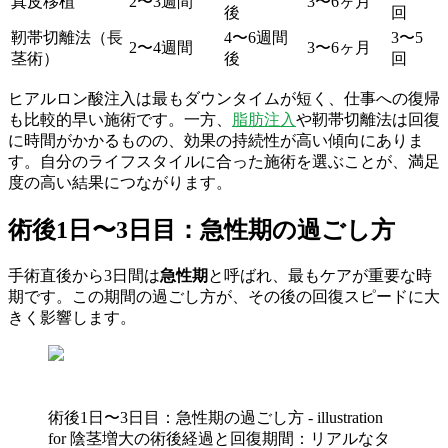
真皮移植
2〜3週間
3〜6ヶ月
後
回
靭帯切離法（長
4〜6週間
3〜5
2〜4週間
3〜6ヶ月
茎術）
後
回
ヒアルロン酸注入は最もダウンタイムが短く、仕事への復帰
も比較的早い施術です。一方、
脂肪注入
や靭帯切離法は回復
に時間がかかるものの、効果の持続性が高い傾向にありま
す。自分のライフスタイルに合った施術を選ぶことが、満足
度の高い結果につながります。
術後1日〜3日目：急性期の過ごし方
手術直後から3日間は
急性期
と呼ばれ、最もケアが重要な時
期です。この期間の過ごし方が、その後の回復スピードに大
きく影響します。
術後1日〜3日目：急性期の過ごし方 - illustration
for 陰茎増大の術後経過と回復期間：リアルなタ