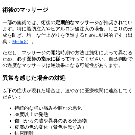
術後のマッサージ
一部の施術では、術後の
定期的なマッサージ
が推奨されてい
ます。特に脂肪注入やヒアルロン酸注入の場合、しこりの形
成を防ぎ、均一な仕上がりを促進するために効果的です（出
典：
Medic8
）。
ただし、マッサージの開始時期や方法は施術によって異なる
ため、必ず
医師の指示に従って
行ってください。自己判断で
の過度なマッサージは逆効果になる可能性があります。
異常を感じた場合の対処
以下の症状が現れた場合は、速やかに医療機関に連絡してく
ださい：
持続的な強い痛みや腫れの悪化
38度以上の発熱
傷口からの膿や異臭のある分泌物
皮膚の色の変化（紫色や黒ずみ）
排尿困難