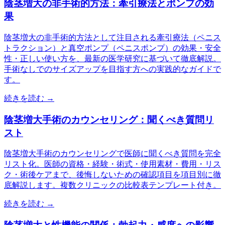
陰茎増大の非手術的方法：牽引療法とポンプの効
果
陰茎増大の非手術的方法として注目される牽引療法（ペニス
トラクション）と真空ポンプ（ペニスポンプ）の効果・安全
性・正しい使い方を、最新の医学研究に基づいて徹底解説。
手術なしでのサイズアップを目指す方への実践的なガイドで
す。
続きを読む →
陰茎増大手術のカウンセリング：聞くべき質問リ
スト
陰茎増大手術のカウンセリングで医師に聞くべき質問を完全
リスト化。医師の資格・経験・術式・使用素材・費用・リス
ク・術後ケアまで、後悔しないための確認項目を項目別に徹
底解説します。複数クリニックの比較表テンプレート付き。
続きを読む →