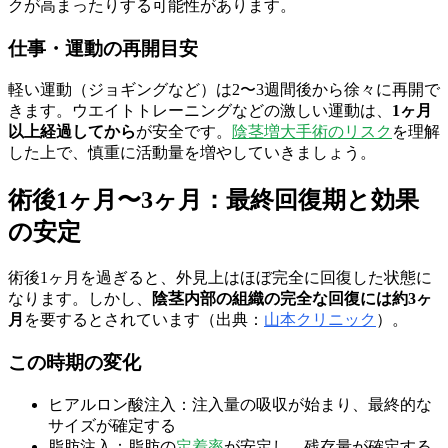
クが高まったりする可能性があります。
仕事・運動の再開目安
軽い運動（ジョギングなど）は2〜3週間後から徐々に再開で
きます。ウエイトトレーニングなどの激しい運動は、
1ヶ月
以上経過してから
が安全です。
陰茎増大手術のリスク
を理解
した上で、慎重に活動量を増やしていきましょう。
術後1ヶ月〜3ヶ月：最終回復期と効果
の安定
術後1ヶ月を過ぎると、外見上はほぼ完全に回復した状態に
なります。しかし、
陰茎内部の組織の完全な回復には約3ヶ
月
を要するとされています（出典：
山本クリニック
）。
この時期の変化
ヒアルロン酸注入：注入量の吸収が始まり、最終的な
サイズが確定する
脂肪注入：脂肪の
定着率
が安定し、残存量が確定する