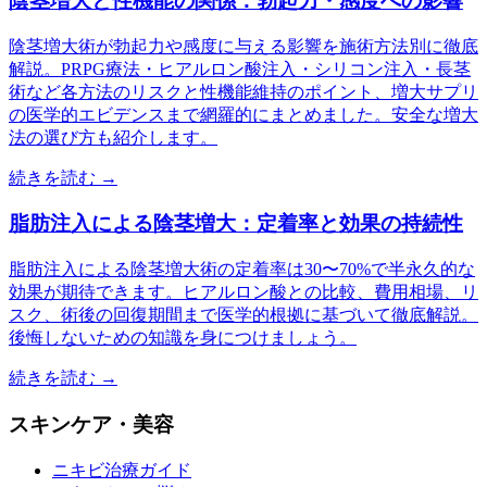
陰茎増大と性機能の関係：勃起力・感度への影響
陰茎増大術が勃起力や感度に与える影響を施術方法別に徹底
解説。PRPG療法・ヒアルロン酸注入・シリコン注入・長茎
術など各方法のリスクと性機能維持のポイント、増大サプリ
の医学的エビデンスまで網羅的にまとめました。安全な増大
法の選び方も紹介します。
続きを読む →
脂肪注入による陰茎増大：定着率と効果の持続性
脂肪注入による陰茎増大術の定着率は30〜70%で半永久的な
効果が期待できます。ヒアルロン酸との比較、費用相場、リ
スク、術後の回復期間まで医学的根拠に基づいて徹底解説。
後悔しないための知識を身につけましょう。
続きを読む →
スキンケア・美容
ニキビ治療ガイド