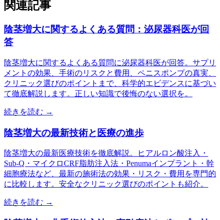
関連記事
陰茎増大に関するよくある質問：泌尿器科医が回
答
陰茎増大に関するよくある質問に泌尿器科医が回答。サプリ
メントの効果、手術のリスクと費用、ペニスポンプの真実、
クリニック選びのポイントまで、科学的エビデンスに基づい
て徹底解説します。正しい知識で後悔のない選択を。
続きを読む →
陰茎増大の最新技術と医療の進歩
陰茎増大の最新医療技術を徹底解説。ヒアルロン酸注入・
Sub-Q・マイクロCRF脂肪注入法・Penumaインプラント・幹
細胞療法など、最新の施術法の効果・リスク・費用を専門的
に比較します。安全なクリニック選びのポイントも紹介。
続きを読む →