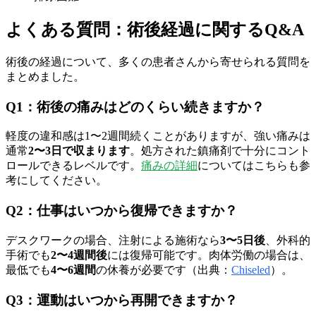
よくある質問：術後経過に関するQ&A
術後の経過について、多くの患者さんから寄せられる質問を
まとめました。
Q1：術後の痛みはどのくらい続きますか？
軽度の違和感は1〜2週間続くことがありますが、強い痛みは
通常
2〜3日で収まります
。処方された鎮痛剤で十分にコント
ロールできるレベルです。
痛みの詳細
についてはこちらも参
考にしてください。
Q2：仕事はいつから復帰できますか？
デスクワークの場合、注射による施術なら
3〜5日後
、外科的
手術でも
2〜4週間後
には復帰可能です。肉体労働の場合は、
最低でも
4〜6週間
の休養が必要です（出典：
Chiseled
）。
Q3：運動はいつから再開できますか？