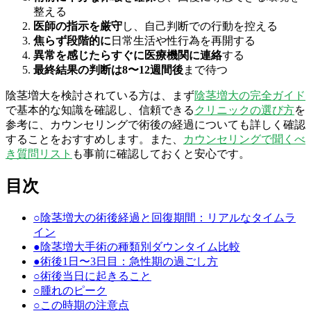
整える
医師の指示を厳守
し、自己判断での行動を控える
焦らず段階的に
日常生活や性行為を再開する
異常を感じたらすぐに医療機関に連絡
する
最終結果の判断は8〜12週間後
まで待つ
陰茎増大を検討されている方は、まず
陰茎増大の完全ガイド
で基本的な知識を確認し、信頼できる
クリニックの選び方
を
参考に、カウンセリングで術後の経過についても詳しく確認
することをおすすめします。また、
カウンセリングで聞くべ
き質問リスト
も事前に確認しておくと安心です。
目次
○
陰茎増大の術後経過と回復期間：リアルなタイムラ
イン
●
陰茎増大手術の種類別ダウンタイム比較
●
術後1日〜3日目：急性期の過ごし方
○
術後当日に起きること
○
腫れのピーク
○
この時期の注意点