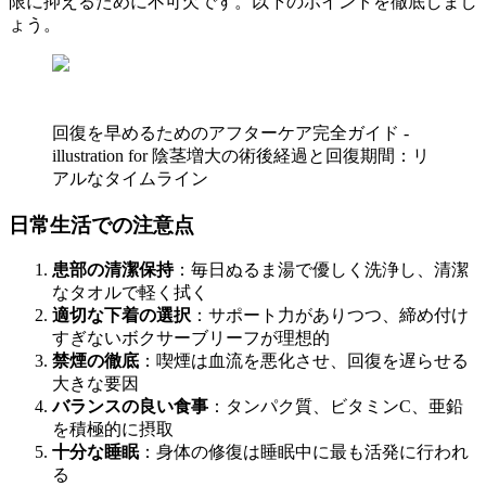
限に抑えるために不可欠です。以下のポイントを徹底しまし
ょう。
回復を早めるためのアフターケア完全ガイド -
illustration for 陰茎増大の術後経過と回復期間：リ
アルなタイムライン
日常生活での注意点
患部の清潔保持
：毎日ぬるま湯で優しく洗浄し、清潔
なタオルで軽く拭く
適切な下着の選択
：サポート力がありつつ、締め付け
すぎないボクサーブリーフが理想的
禁煙の徹底
：喫煙は血流を悪化させ、回復を遅らせる
大きな要因
バランスの良い食事
：タンパク質、ビタミンC、亜鉛
を積極的に摂取
十分な睡眠
：身体の修復は睡眠中に最も活発に行われ
る