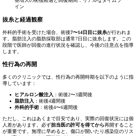
茎増大の術後経過と回復期間：リアルなタイムラ
イン
抜糸と経過観察
外科的手術を受けた場合、術後
7〜14日目に抜糸
が行われま
す。脂肪注入の脂肪採取部は通常7日目に抜糸します。この
段階で医師が回復の進行状況を確認し、今後の注意点を指導
します。
性行為の再開
多くのクリニックでは、性行為の再開時期を以下のように指
導しています：
ヒアルロン酸注入
：術後2〜3週間後
脂肪注入
：術後4週間後
外科的手術
：術後4〜6週間後
ただし、これはあくまで目安であり、実際の回復状況には個
人差があります。必ず
担当医の許可を得てから
再開すること
が重要です。無理に早めると、傷口が開いたり感染症のリス