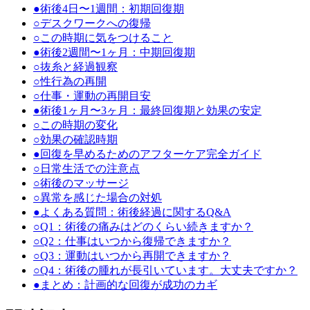
●
術後4日〜1週間：初期回復期
○
デスクワークへの復帰
○
この時期に気をつけること
●
術後2週間〜1ヶ月：中期回復期
○
抜糸と経過観察
○
性行為の再開
○
仕事・運動の再開目安
●
術後1ヶ月〜3ヶ月：最終回復期と効果の安定
○
この時期の変化
○
効果の確認時期
●
回復を早めるためのアフターケア完全ガイド
○
日常生活での注意点
○
術後のマッサージ
○
異常を感じた場合の対処
●
よくある質問：術後経過に関するQ&A
○
Q1：術後の痛みはどのくらい続きますか？
○
Q2：仕事はいつから復帰できますか？
○
Q3：運動はいつから再開できますか？
○
Q4：術後の腫れが長引いています。大丈夫ですか？
●
まとめ：計画的な回復が成功のカギ