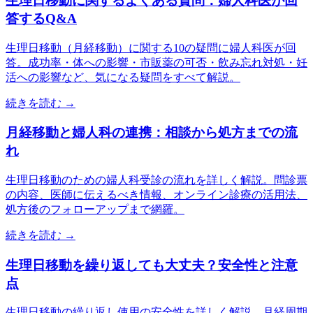
生理日移動に関するよくある質問：婦人科医が回
答するQ&A
生理日移動（月経移動）に関する10の疑問に婦人科医が回
答。成功率・体への影響・市販薬の可否・飲み忘れ対処・妊
活への影響など、気になる疑問をすべて解説。
続きを読む →
月経移動と婦人科の連携：相談から処方までの流
れ
生理日移動のための婦人科受診の流れを詳しく解説。問診票
の内容、医師に伝えるべき情報、オンライン診療の活用法、
処方後のフォローアップまで網羅。
続きを読む →
生理日移動を繰り返しても大丈夫？安全性と注意
点
生理日移動の繰り返し使用の安全性を詳しく解説。月経周期