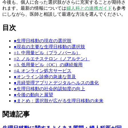
今後も、個人に合った選択肢がさらに充実することが期待さ
れます。最新の情報については
婦人科との連携ガイド
も参考
にしながら、医師と相談して最適な方法を選んでください。
目次
●
生理日移動の現在の選択肢
●
現在の主要な生理日移動の選択肢
○
1. 中用量ピル（プラノバール）
○
2. ノルエチステロン（ノアルテン）
○
3. 低用量ピル（OC）の継続服用
○
4. オンライン処方サービス
●
オンライン診療の急速な普及
●
月経管理アプリとデジタルヘルスの進化
●
生理日移動の社会的認知度の向上
●
今後の動向と展望
●
まとめ：選択肢が広がる生理日移動の未来
関連記事