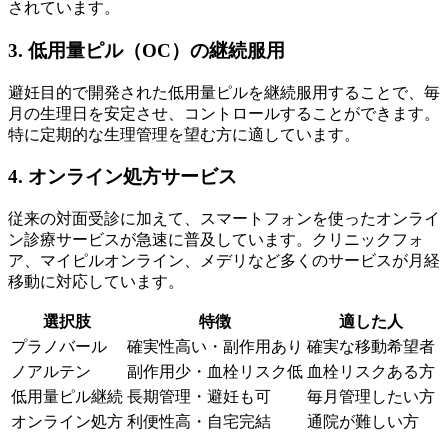
されています。
3. 低用量ピル（OC）の継続服用
避妊目的で開発された低用量ピルを継続服用することで、毎
月の生理日を安定させ、コントロールすることができます。
特に定期的な生理管理を望む方に適しています。
4. オンライン処方サービス
従来の対面受診に加えて、スマートフォンを使ったオンライ
ン診療サービスが急速に普及しています。クリニックフォ
ア、マイピルオンライン、メデリなど多くのサービスが月経
移動に対応しています。
選択肢
特徴
適した人
プラノバール
確実性高い・副作用あり
確実な移動希望者
ノアルテン
副作用少・血栓リスク低
血栓リスクある方
低用量ピル継続
長期管理・避妊も可
毎月管理したい方
オンライン処方
利便性高・自宅完結
通院が難しい方