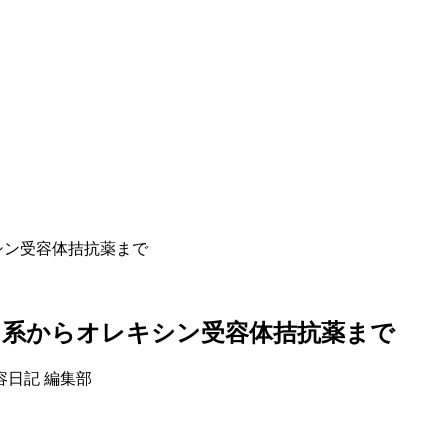
シン受容体拮抗薬まで
ン系からオレキシン受容体拮抗薬まで
容日記 編集部