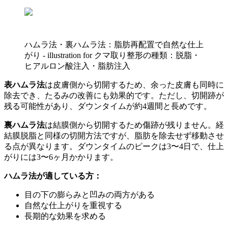
ハムラ法・裏ハムラ法：脂肪再配置で自然な仕上
がり - illustration for クマ取り整形の種類：脱脂・
ヒアルロン酸注入・脂肪注入
表ハムラ法
は皮膚側から切開するため、余った皮膚も同時に
除去でき、たるみの改善にも効果的です。ただし、切開跡が
残る可能性があり、ダウンタイムが約4週間と長めです。
裏ハムラ法
は結膜側から切開するため傷跡が残りません。経
結膜脱脂と同様の切開方法ですが、脂肪を除去せず移動させ
る点が異なります。ダウンタイムのピークは3〜4日で、仕上
がりには3〜6ヶ月かかります。
ハムラ法が適している方：
目の下の膨らみと凹みの両方がある
自然な仕上がりを重視する
長期的な効果を求める