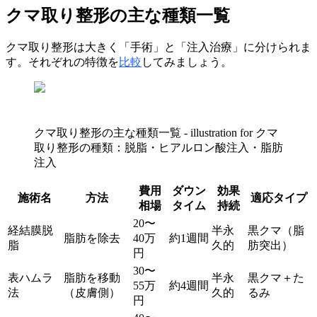
クマ取り整形の主な種類一覧
クマ取り整形は大きく「手術」と「注入治療」に分けられま
す。それぞれの特徴を
比較
してみましょう。
クマ取り整形の主な種類一覧 - illustration for クマ
取り整形の種類：脱脂・ヒアルロン酸注入・脂肪
注入
費用
ダウン
効果
施術名
方法
適応タイプ
相場
タイム
持続
20〜
経結膜脱
半永
黒クマ（脂
脂肪を除去
40万
約1週間
脂
久的
肪突出）
円
30〜
表ハムラ
脂肪を移動
半永
黒クマ＋た
55万
約4週間
法
（皮膚側）
久的
るみ
円