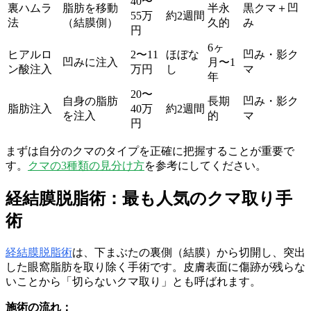
40〜
裏ハムラ
脂肪を移動
半永
黒クマ＋凹
55万
約2週間
法
（結膜側）
久的
み
円
6ヶ
ヒアルロ
2〜11
ほぼな
凹み・影ク
凹みに注入
月〜1
ン酸注入
万円
し
マ
年
20〜
自身の脂肪
長期
凹み・影ク
脂肪注入
40万
約2週間
を注入
的
マ
円
まずは自分のクマのタイプを正確に把握することが重要で
す。
クマの3種類の見分け方
を参考にしてください。
経結膜脱脂術：最も人気のクマ取り手
術
経結膜脱脂術
は、下まぶたの裏側（結膜）から切開し、突出
した眼窩脂肪を取り除く手術です。皮膚表面に傷跡が残らな
いことから「切らないクマ取り」とも呼ばれます。
施術の流れ：