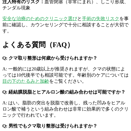
注入特有のリスク：
血管閉塞（非常にまれ）、しこり形成、
チンダル現象
安全な治療のためのクリニック選び
と
手術の失敗リスク
を事
前に確認し、カウンセリングで十分に相談することが大切で
す。
よくある質問（FAQ）
Q: クマ取り整形は何歳から受けられますか？
A: 一般的には20歳以上が推奨されますが、クマの状態によ
っては10代後半でも相談可能です。年齢別のケアについては
目の下のたるみと加齢
をご覧ください。
Q: 経結膜脱脂とヒアルロン酸の組み合わせは可能ですか？
A: はい。脂肪の突出を脱脂で改善し、残った凹みをヒアル
ロン酸で補うという組み合わせは非常に効果的で多くのクリ
ニックで行われています。
Q: 男性でもクマ取り整形は受けられますか？