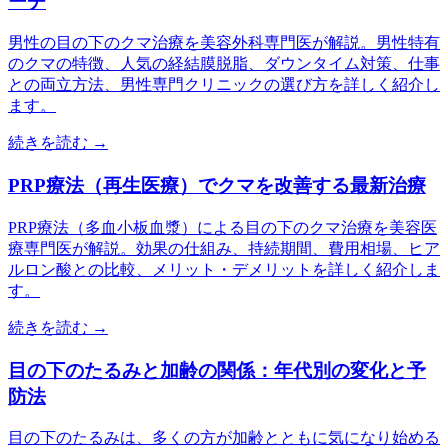
ーチ
男性の目の下のクマ治療を美容外科専門医が解説。男性特有
のクマの特徴、人気の経結膜脱脂、ダウンタイム対策、仕事
との両立方法、男性専門クリニックの選び方を詳しく紹介し
ます。
続きを読む →
PRP療法（再生医療）でクマを改善する最新治療
PRP療法（多血小板血漿）による目の下のクマ治療を美容医
療専門医が解説。効果の仕組み、持続期間、費用相場、ヒア
ルロン酸との比較、メリット・デメリットを詳しく紹介しま
す。
続きを読む →
目の下のたるみと加齢の関係：年代別の変化と予
防法
目の下のたるみは、多くの方が加齢とともに気になり始める