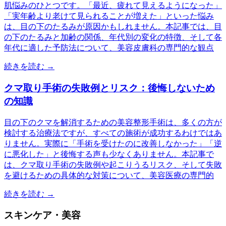
肌悩みのひとつです。「最近、疲れて見えるようになった」
「実年齢より老けて見られることが増えた」といった悩み
は、目の下のたるみが原因かもしれません。本記事では、目
の下のたるみと加齢の関係、年代別の変化の特徴、そして各
年代に適した予防法について、美容皮膚科の専門的な観点
続きを読む →
クマ取り手術の失敗例とリスク：後悔しないため
の知識
目の下のクマを解消するための美容整形手術は、多くの方が
検討する治療法ですが、すべての施術が成功するわけではあ
りません。実際に「手術を受けたのに改善しなかった」「逆
に悪化した」と後悔する声も少なくありません。本記事で
は、クマ取り手術の失敗例や起こりうるリスク、そして失敗
を避けるための具体的な対策について、美容医療の専門的
続きを読む →
スキンケア・美容