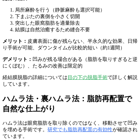
局所麻酔を行う（静脈麻酔も選択可能）
下まぶたの裏側を小さく切開
突出した眼窩脂肪を適量除去
結膜は自然治癒するため縫合不要
メリット：
皮膚表面に傷が残らない、半永久的な効果、日帰
り手術が可能、ダウンタイムが比較的短い（約1週間）
デメリット：
凹みが残る場合がある（脂肪を取りすぎると逆
にくぼむ）、たるみの改善は限定的
経結膜脱脂の詳細については
目の下の脱脂手術
で詳しく解説
しています。
ハムラ法・裏ハムラ法：脂肪再配置で
自然な仕上がり
ハムラ法は眼窩脂肪を取り除くのではなく、移動させて凹み
を埋める手術です。
研究でも脂肪再配置の有効性
が確認され
ています。