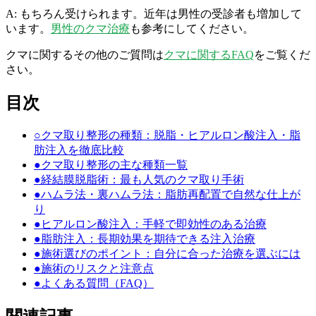
A: もちろん受けられます。近年は男性の受診者も増加して
います。
男性のクマ治療
も参考にしてください。
クマに関するその他のご質問は
クマに関するFAQ
をご覧くだ
さい。
目次
○
クマ取り整形の種類：脱脂・ヒアルロン酸注入・脂
肪注入を徹底比較
●
クマ取り整形の主な種類一覧
●
経結膜脱脂術：最も人気のクマ取り手術
●
ハムラ法・裏ハムラ法：脂肪再配置で自然な仕上が
り
●
ヒアルロン酸注入：手軽で即効性のある治療
●
脂肪注入：長期効果を期待できる注入治療
●
施術選びのポイント：自分に合った治療を選ぶには
●
施術のリスクと注意点
●
よくある質問（FAQ）