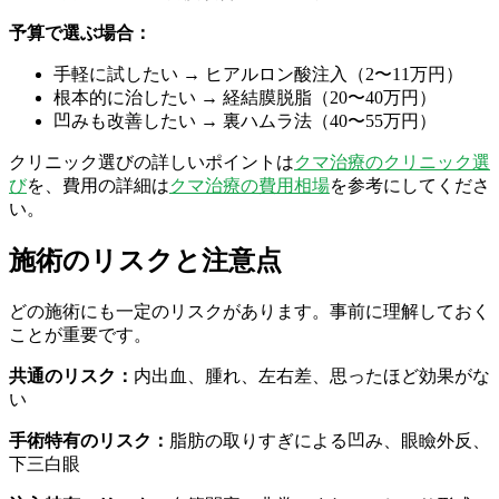
予算で選ぶ場合：
手軽に試したい → ヒアルロン酸注入（2〜11万円）
根本的に治したい → 経結膜脱脂（20〜40万円）
凹みも改善したい → 裏ハムラ法（40〜55万円）
クリニック選びの詳しいポイントは
クマ治療のクリニック選
び
を、費用の詳細は
クマ治療の費用相場
を参考にしてくださ
い。
施術のリスクと注意点
どの施術にも一定のリスクがあります。事前に理解しておく
ことが重要です。
共通のリスク：
内出血、腫れ、左右差、思ったほど効果がな
い
手術特有のリスク：
脂肪の取りすぎによる凹み、眼瞼外反、
下三白眼