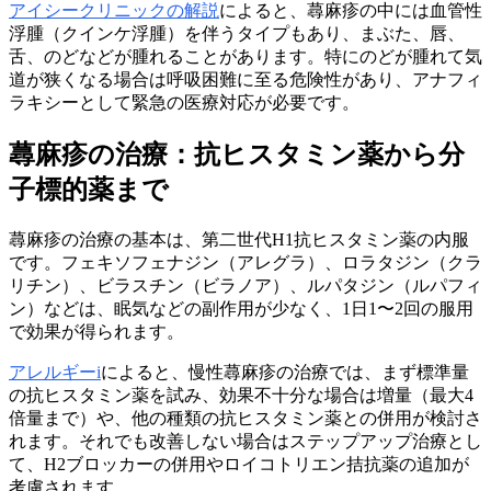
アイシークリニックの解説
によると、蕁麻疹の中には血管性
浮腫（クインケ浮腫）を伴うタイプもあり、まぶた、唇、
舌、のどなどが腫れることがあります。特にのどが腫れて気
道が狭くなる場合は呼吸困難に至る危険性があり、アナフィ
ラキシーとして緊急の医療対応が必要です。
蕁麻疹の治療：抗ヒスタミン薬から分
子標的薬まで
蕁麻疹の治療の基本は、第二世代H1抗ヒスタミン薬の内服
です。フェキソフェナジン（アレグラ）、ロラタジン（クラ
リチン）、ビラスチン（ビラノア）、ルパタジン（ルパフィ
ン）などは、眠気などの副作用が少なく、1日1〜2回の服用
で効果が得られます。
アレルギーi
によると、慢性蕁麻疹の治療では、まず標準量
の抗ヒスタミン薬を試み、効果不十分な場合は増量（最大4
倍量まで）や、他の種類の抗ヒスタミン薬との併用が検討さ
れます。それでも改善しない場合はステップアップ治療とし
て、H2ブロッカーの併用やロイコトリエン拮抗薬の追加が
考慮されます。