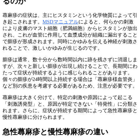
るのか
蕁麻疹の症状は、主にヒスタミンという化学物質によって引
き起こされます。
MSDマニュアル
によると、何らかの刺激
により皮膚のマスト細胞（肥満細胞）からヒスタミンが放出
され、これが血管に作用して血漿成分が組織に漏出すること
で膨疹が形成されます。同時にかゆみを伝える神経が刺激さ
れることで、激しいかゆみが生じるのです。
膨疹は通常、数十分から数時間以内に跡を残さずに消退しま
すが、次々と新しい膨疹が出現し続けることで、長期間にわ
たって症状が持続するように感じられることがあります。
個々の膨疹が24時間以上持続する場合は「蕁麻疹様血管炎」
など別の疾患を考慮する必要があるため、注意が必要です。
蕁麻疹は大きく分けて、特定の刺激や原因によって起こる
「刺激誘発型」と、原因が特定できない「特発性」に分類さ
れます。さらに、症状が持続する期間によって急性蕁麻疹と
慢性蕁麻疹に分けられます。
急性蕁麻疹と慢性蕁麻疹の違い