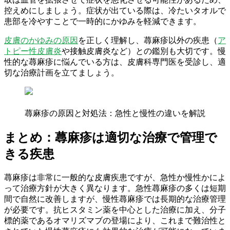
控えめにしましょう。症状が出ている際は、冷たいタオルで
患部を冷やすことで一時的にかゆみを軽減できます。
皮膚のかゆみの原因
を正しく理解し、蕁麻疹以外の疾患（
ア
トピー性皮膚炎
や接触皮膚炎など）との鑑別も大切です。慢
性的な蕁麻疹に悩んでいる方は、皮膚科専門医を受診し、適
切な治療計画を立てましょう。
蕁麻疹の原因と対処法：急性と慢性の違いを解説
まとめ：蕁麻疹は適切な治療で管理で
きる疾患
蕁麻疹は非常に一般的な皮膚疾患ですが、急性か慢性かによ
って治療方針が大きく異なります。急性蕁麻疹の多くは短期
間で自然に改善しますが、慢性蕁麻疹では長期的な治療管理
が必要です。抗ヒスタミン薬を中心とした治療に加え、分子
標的薬であるオマリズマブの登場により、これまで難治性と