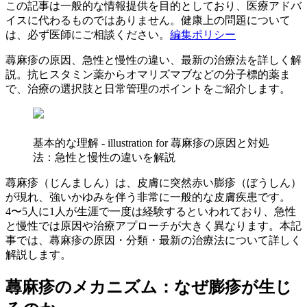
この記事は一般的な情報提供を目的としており、医療アドバ
イスに代わるものではありません。健康上の問題について
は、必ず医師にご相談ください。
編集ポリシー
蕁麻疹の原因、急性と慢性の違い、最新の治療法を詳しく解
説。抗ヒスタミン薬からオマリズマブなどの分子標的薬ま
で、治療の選択肢と日常管理のポイントをご紹介します。
基本的な理解 - illustration for 蕁麻疹の原因と対処
法：急性と慢性の違いを解説
蕁麻疹（じんましん）は、皮膚に突然赤い膨疹（ぼうしん）
が現れ、強いかゆみを伴う非常に一般的な皮膚疾患です。
4〜5人に1人が生涯で一度は経験するといわれており、急性
と慢性では原因や治療アプローチが大きく異なります。本記
事では、蕁麻疹の原因・分類・最新の治療法について詳しく
解説します。
蕁麻疹のメカニズム：なぜ膨疹が生じ