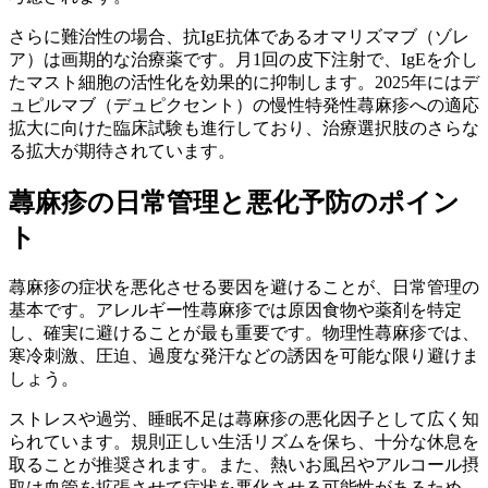
さらに難治性の場合、抗IgE抗体であるオマリズマブ（ゾレ
ア）は画期的な治療薬です。月1回の皮下注射で、IgEを介し
たマスト細胞の活性化を効果的に抑制します。2025年にはデ
ュピルマブ（デュピクセント）の慢性特発性蕁麻疹への適応
拡大に向けた臨床試験も進行しており、治療選択肢のさらな
る拡大が期待されています。
蕁麻疹の日常管理と悪化予防のポイン
ト
蕁麻疹の症状を悪化させる要因を避けることが、日常管理の
基本です。アレルギー性蕁麻疹では原因食物や薬剤を特定
し、確実に避けることが最も重要です。物理性蕁麻疹では、
寒冷刺激、圧迫、過度な発汗などの誘因を可能な限り避けま
しょう。
ストレスや過労、睡眠不足は蕁麻疹の悪化因子として広く知
られています。規則正しい生活リズムを保ち、十分な休息を
取ることが推奨されます。また、熱いお風呂やアルコール摂
取は血管を拡張させて症状を悪化させる可能性があるため、