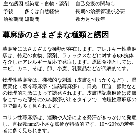
主な誘因
感染症・食物・薬剤
自己免疫の関与も
予後
多くは自然軽快
長期の治療管理が必要
治療期間
短期間
数カ月〜数年
蕁麻疹のさまざまな種類と誘因
蕁麻疹にはさまざまな種類が存在します。アレルギー性蕁麻
疹は、特定の食物、薬剤、ラテックスなどに対するIgE抗体
を介したアレルギー反応で発症します。原因食物としては、
エビ、カニ、そば、卵、小麦、乳製品などが代表的です。
物理性蕁麻疹は、機械的な刺激（皮膚を引っかくなど）、温
度変化（寒冷蕁麻疹・温熱蕁麻疹）、日光、圧迫、振動など
の物理的刺激によって誘発されます。皮膚描記蕁麻疹は皮膚
をこすった部分にのみ膨疹が出るタイプで、物理性蕁麻疹の
中で最も多く見られます。
コリン性蕁麻疹は、運動や入浴による発汗がきっかけで発症
し、直径数mmの小さな膨疹が特徴的です。10〜20代の若年
者に多く見られます。