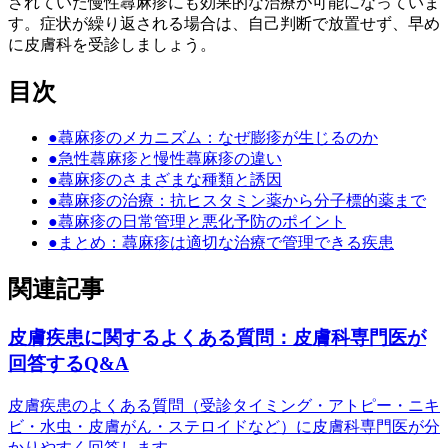
されていた慢性蕁麻疹にも効果的な治療が可能になっていま
す。症状が繰り返される場合は、自己判断で放置せず、早め
に皮膚科を受診しましょう。
目次
●
蕁麻疹のメカニズム：なぜ膨疹が生じるのか
●
急性蕁麻疹と慢性蕁麻疹の違い
●
蕁麻疹のさまざまな種類と誘因
●
蕁麻疹の治療：抗ヒスタミン薬から分子標的薬まで
●
蕁麻疹の日常管理と悪化予防のポイント
●
まとめ：蕁麻疹は適切な治療で管理できる疾患
関連記事
皮膚疾患に関するよくある質問：皮膚科専門医が
回答するQ&A
皮膚疾患のよくある質問（受診タイミング・アトピー・ニキ
ビ・水虫・皮膚がん・ステロイドなど）に皮膚科専門医が分
かりやすく回答します。