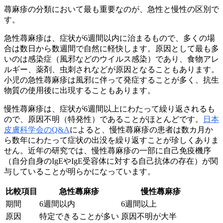
蕁麻疹の分類において最も重要なのが、急性と慢性の区別で
す。
急性蕁麻疹は、症状が6週間以内に治まるもので、多くの場
合は数日から数週間で自然に軽快します。原因として最も多
いのは感染症（風邪などのウイルス感染）であり、食物アレ
ルギー、薬剤、虫刺されなどが原因となることもあります。
小児の急性蕁麻疹は風邪に伴って発症することが多く、抗生
物質の使用後に出現することもあります。
慢性蕁麻疹は、症状が6週間以上にわたって繰り返されるも
ので、原因不明（特発性）であることがほとんどです。
日本
皮膚科学会のQ&A
によると、慢性蕁麻疹の患者は数カ月か
ら数年にわたって症状の出没を繰り返すことが珍しくありま
せん。近年の研究では、慢性蕁麻疹の一部に自己免疫機序
（自分自身のIgEやIgE受容体に対する自己抗体の存在）が関
与していることが明らかになっています。
比較項目
急性蕁麻疹
慢性蕁麻疹
期間
6週間以内
6週間以上
原因
特定できることが多い
原因不明が大半