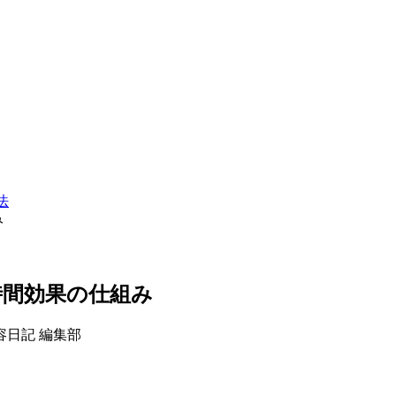
法
み
時間効果の仕組み
容日記 編集部