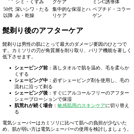
シミ・くすみ
グケア
ミンC誘導体
50代
深いシワ・たる
集中的な保湿とハ
ペプチド・コラー
以降
み・乾燥
リケア
ゲン
髭剃り後のアフターケア
髭剃りは男性の肌にとって最大のダメージ要因のひとつで
す。カミソリの刃が角質層を削り取り、バリア機能を著しく
低下させます。
シェービング前
：蒸しタオルで肌を温め、毛を柔らか
くする
シェービング中
：必ずシェービング剤を使用し、毛の
流れに沿って剃る
シェービング後
：すぐにアルコールフリーのアフター
シェーブローションで保湿
肌荒れが続く場合
：
敏感肌用のスキンケア
に切り替え
る
電気シェーバーはカミソリに比べて肌への負担が少ないた
め、肌が弱い方は電気シェーバーの使用を検討しましょう。