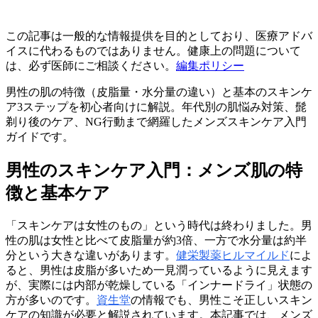
この記事は一般的な情報提供を目的としており、医療アドバ
イスに代わるものではありません。健康上の問題について
は、必ず医師にご相談ください。
編集ポリシー
男性の肌の特徴（皮脂量・水分量の違い）と基本のスキンケ
ア3ステップを初心者向けに解説。年代別の肌悩み対策、髭
剃り後のケア、NG行動まで網羅したメンズスキンケア入門
ガイドです。
男性のスキンケア入門：メンズ肌の特
徴と基本ケア
「スキンケアは女性のもの」という時代は終わりました。男
性の肌は女性と比べて皮脂量が約3倍、一方で水分量は約半
分という大きな違いがあります。
健栄製薬ヒルマイルド
によ
ると、男性は皮脂が多いため一見潤っているように見えます
が、実際には内部が乾燥している「インナードライ」状態の
方が多いのです。
資生堂
の情報でも、男性こそ正しいスキン
ケアの知識が必要と解説されています。本記事では、メンズ