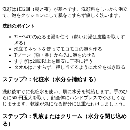
洗顔は1日2回（朝と夜）が基本です。洗顔料をしっかり泡立
て、泡をクッションにして肌をこすらず優しく洗います。
洗顔のポイント
32〜34℃のぬるま湯を使う（熱いお湯は皮脂を取りす
ぎる）
泡立てネットを使ってモコモコの泡を作る
Tゾーン（額・鼻）から先に泡をのせる
すすぎは20回以上を目安に丁寧に行う
タオルはこすらず、押し当てるように水分を拭き取る
ステップ2：化粧水（水分を補給する）
洗顔後すぐに化粧水を使い、肌に水分を補給します。手のひ
らに500円玉大を取り、顔全体にハンドプレスでやさしくな
じませます。乾燥が気になる部分には重ね付けしましょう。
ステップ3：乳液またはクリーム（水分を閉じ込め
る）