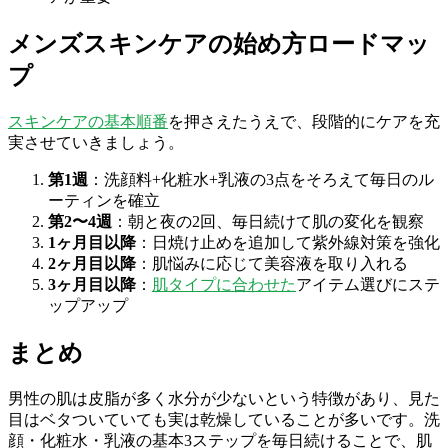
メンズスキンケアの始め方ロードマッ
プ
スキンケアの基本順番
を押さえたうえで、段階的にケアを充
実させていきましょう。
第1週
：洗顔料+化粧水+乳液の3点をそろえて毎日のル
ーティンを確立
第2〜4週
：朝と夜の2回、毎日続けて肌の変化を観察
1ヶ月目以降
：日焼け止めを追加して紫外線対策を強化
2ヶ月目以降
：肌悩みに応じて美容液を取り入れる
3ヶ月目以降
：
肌タイプに合わせた
アイテム選びにステ
ップアップ
まとめ
男性の肌は皮脂が多く水分が少ないという特徴があり、見た
目はベタついていても実は乾燥していることが多いです。洗
顔・化粧水・乳液の基本3ステップを毎日続けることで、肌