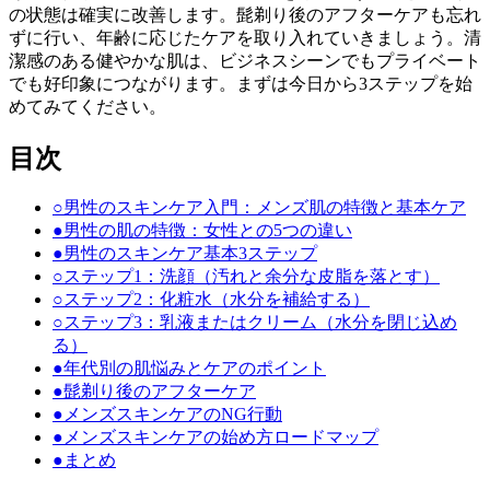
の状態は確実に改善します。髭剃り後のアフターケアも忘れ
ずに行い、年齢に応じたケアを取り入れていきましょう。清
潔感のある健やかな肌は、ビジネスシーンでもプライベート
でも好印象につながります。まずは今日から3ステップを始
めてみてください。
目次
○
男性のスキンケア入門：メンズ肌の特徴と基本ケア
●
男性の肌の特徴：女性との5つの違い
●
男性のスキンケア基本3ステップ
○
ステップ1：洗顔（汚れと余分な皮脂を落とす）
○
ステップ2：化粧水（水分を補給する）
○
ステップ3：乳液またはクリーム（水分を閉じ込め
る）
●
年代別の肌悩みとケアのポイント
●
髭剃り後のアフターケア
●
メンズスキンケアのNG行動
●
メンズスキンケアの始め方ロードマップ
●
まとめ