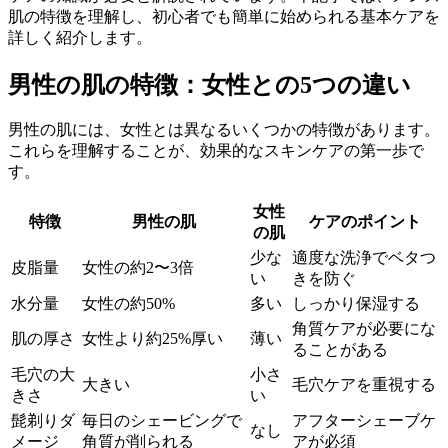
肌の特徴を理解し、初心者でも簡単に始められる基本ケアを
詳しく紹介します。
男性の肌の特徴：女性との5つの違い
男性の肌には、女性とは異なるいくつかの特徴があります。
これらを理解することが、効果的なスキンケアの第一歩で
す。
女性
特徴
男性の肌
ケアのポイント
の肌
少な
適度な洗浄でベタつ
皮脂量
女性の約2〜3倍
い
きを防ぐ
水分量
女性の約50%
多い
しっかり保湿する
角質ケアが必要にな
肌の厚さ
女性より約25%厚い
薄い
ることがある
毛穴の大
小さ
大きい
毛穴ケアを重視する
きさ
い
髭剃りダ
毎日のシェービングで
アフターシェーブケ
なし
メージ
角質が削られる
アが必須