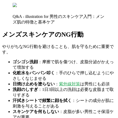
Q&A - illustration for 男性のスキンケア入門：メン
ズ肌の特徴と基本ケア
メンズスキンケアのNG行動
やりがちなNG行動を避けることも、肌を守るために重要で
す。
ゴシゴシ洗顔
：摩擦で肌を傷つけ、皮脂分泌がかえっ
て増加する
化粧水をパンパン叩く
：手のひらで押し込むようにや
さしくなじませる
日焼け止めを塗らない
：
紫外線対策
は男性にも必須
洗顔のしすぎ
：1日3回以上の洗顔は必要な皮脂まで取
りすぎる
汗拭きシートで頻繁に顔を拭く
：シートの成分が肌に
刺激を与えることがある
スキンケアを何もしない
：皮脂が多い男性こそ保湿ケ
アが重要