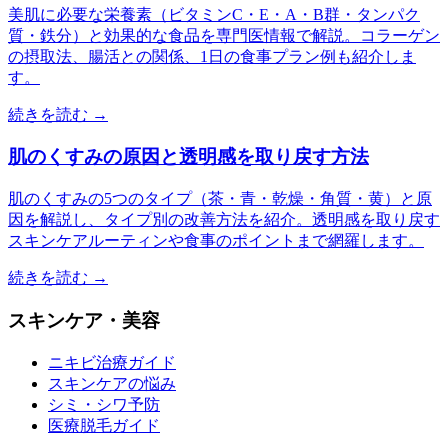
美肌に必要な栄養素（ビタミンC・E・A・B群・タンパク
質・鉄分）と効果的な食品を専門医情報で解説。コラーゲン
の摂取法、腸活との関係、1日の食事プラン例も紹介しま
す。
続きを読む →
肌のくすみの原因と透明感を取り戻す方法
肌のくすみの5つのタイプ（茶・青・乾燥・角質・黄）と原
因を解説し、タイプ別の改善方法を紹介。透明感を取り戻す
スキンケアルーティンや食事のポイントまで網羅します。
続きを読む →
スキンケア・美容
ニキビ治療ガイド
スキンケアの悩み
シミ・シワ予防
医療脱毛ガイド