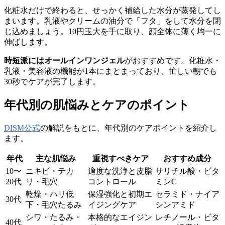
化粧水だけで終わると、せっかく補給した水分が蒸発してし
まいます。乳液やクリームの油分で「フタ」をして水分を閉
じ込めましょう。10円玉大を手に取り、顔全体に薄く均一に
伸ばします。
時短派にはオールインワンジェル
がおすすめです。化粧水・
乳液・美容液の機能が1本にまとまっており、忙しい朝でも
30秒でケアが完了します。
年代別の肌悩みとケアのポイント
DISM公式
の解説をもとに、年代別のケアポイントを紹介し
ます。
年代
主な肌悩み
重視すべきケア
おすすめ成分
10〜
ニキビ・テカ
適度な洗浄と皮脂
サリチル酸・ビタ
20代
リ・毛穴
コントロール
ミンC
乾燥・ハリ低
保湿強化と初期エ
セラミド・ナイア
30代
下・毛穴たるみ
イジングケア
シンアミド
シワ・たるみ・
本格的なエイジン
レチノール・ビタ
40代