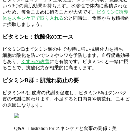
いう3つの美肌効果を持ちます。水溶性で体内に蓄積されな
いため、毎食こまめに摂ることが大切です。
ビタミンC誘導
体をスキンケアで取り入れる
のと同時に、食事からも積極的
に摂取しましょう。
ビタミンE：抗酸化のエース
ビタミンEはビタミン類の中でも特に強い抗酸化力を持ち、
細胞の酸化を防いでシミやシワを予防します。血行促進効果
もあり、
くすみの改善
にも有効です。ビタミンCと一緒に摂
ることで、抗酸化力が相乗的に高まります。
ビタミンB群：肌荒れ防止の要
ビタミンB2は皮膚の代謝を促進し、ビタミンB6はタンパク
質の代謝に関わります。不足すると口内炎や肌荒れ、ニキビ
の原因になります。
Q&A - illustration for スキンケアと食事の関係：美