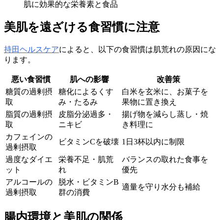
肌に効果的な栄養素と食品
美肌を遠ざける食習慣に注意
持田ヘルスケア
によると、以下の食習慣は肌荒れの原因にな
ります。
悪い食習慣
肌への影響
改善策
糖質の過剰摂
糖化によるくす
白米を玄米に、お菓子を
取
み・たるみ
果物に置き換え
脂質の過剰摂
皮脂分泌過多・
揚げ物を減らし蒸し・焼
取
ニキビ
き料理に
カフェインの
ビタミンCを破壊
1日3杯以内に制限
過剰摂取
過度なダイエ
栄養不足・肌荒
バランスの取れた食事を
ット
れ
優先
アルコールの
脱水・ビタミンB
適量を守り水分も補給
過剰摂取
群の消費
腸内環境と美肌の関係