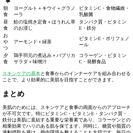
事
朝
ヨーグルト＋キウイ＋グラノ
ビタミンC・食物繊維・
食
ーラ
乳酸菌
昼
鮭の塩焼き定食＋ほうれん草
タンパク質・ビタミン
食
のお浸し
E・鉄分
お
ビタミンE・ポリフェノ
や
アーモンド＋緑茶
ール
つ
夕
鶏手羽元の煮込み＋パプリカ
コラーゲン・ビタミン
食
サラダ＋味噌汁
C・発酵食品
スキンケアの基本
と食事からのインナーケアを組み合わせる
ことで、より効果的に美肌を目指すことができます。
まとめ
美肌のためには、スキンケアと食事の両面からのアプローチ
が不可欠です。特にビタミンC・ビタミンE・タンパク質・
鉄分は美肌に直結する重要な栄養素であり、コラーゲンとの
相乗効果でハリのある肌を保てます。同時に、糖質や脂質の
過剰摂取を避け、腸内環境を整えることも大切です。毎日の