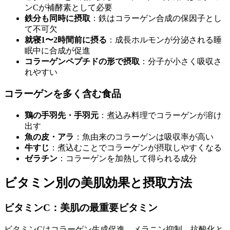
ンCが補酵素として必要
鉄分も同時に摂取
：鉄はコラーゲン合成の保因子とし
て不可欠
就寝1〜2時間前に摂る
：成長ホルモンが分泌される睡
眠中に合成が促進
コラーゲンペプチドの形で摂取
：分子が小さく吸収さ
れやすい
コラーゲンを多く含む食品
鶏の手羽先・手羽元
：煮込み料理でコラーゲンが溶け
出す
魚の皮・アラ
：魚由来のコラーゲンは吸収率が高い
牛すじ
：煮込むことでコラーゲンが摂取しやすくなる
ゼラチン
：コラーゲンを加熱して得られる成分
ビタミン別の美肌効果と摂取方法
ビタミンC：美肌の最重要ビタミン
ビタミンCはコラーゲン生成促進、メラニン抑制、抗酸化と