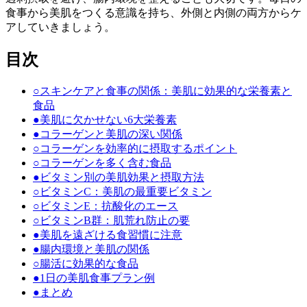
食事から美肌をつくる意識を持ち、外側と内側の両方からケ
アしていきましょう。
目次
○
スキンケアと食事の関係：美肌に効果的な栄養素と
食品
●
美肌に欠かせない6大栄養素
●
コラーゲンと美肌の深い関係
○
コラーゲンを効率的に摂取するポイント
○
コラーゲンを多く含む食品
●
ビタミン別の美肌効果と摂取方法
○
ビタミンC：美肌の最重要ビタミン
○
ビタミンE：抗酸化のエース
○
ビタミンB群：肌荒れ防止の要
●
美肌を遠ざける食習慣に注意
●
腸内環境と美肌の関係
○
腸活に効果的な食品
●
1日の美肌食事プラン例
●
まとめ