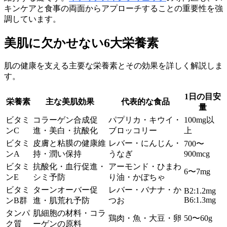
キンケアと食事の両面からアプローチすることの重要性を強
調しています。
美肌に欠かせない6大栄養素
肌の健康を支える主要な栄養素とその効果を詳しく解説しま
す。
1日の目安
栄養素
主な美肌効果
代表的な食品
量
ビタミ
コラーゲン合成促
パプリカ・キウイ・
100mg以
ンC
進・美白・抗酸化
ブロッコリー
上
ビタミ
皮膚と粘膜の健康維
レバー・にんじん・
700〜
ンA
持・潤い保持
うなぎ
900mcg
ビタミ
抗酸化・血行促進・
アーモンド・ひまわ
6〜7mg
ンE
シミ予防
り油・かぼちゃ
ビタミ
ターンオーバー促
レバー・バナナ・か
B2:1.2mg
B6:1.3mg
ンB群
進・肌荒れ予防
つお
タンパ
肌細胞の材料・コラ
鶏肉・魚・大豆・卵
50〜60g
ク質
ーゲンの原料