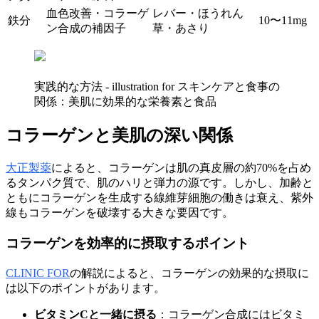
血色改善・コラーゲ
レバー・ほうれん
鉄分
10〜11mg
ン合成の補因子
草・あさり
実践的な方法 - illustration for スキンケアと食事の
関係：美肌に効果的な栄養素と食品
コラーゲンと美肌の深い関係
大正製薬
によると、コラーゲンは肌の真皮層の約70%を占め
るタンパク質で、肌のハリと弾力の源です。しかし、加齢と
ともにコラーゲンを生成する線維芽細胞の働きは衰え、紫外
線もコラーゲンを破壊する大きな要因です。
コラーゲンを効率的に摂取するポイント
CLINIC FOR
の解説によると、コラーゲンの効果的な摂取に
は以下のポイントがあります。
ビタミンCと一緒に摂る
：コラーゲン合成にはビタミ