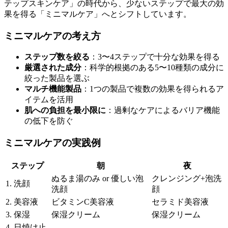
テップスキンケア」の時代から、少ないステップで最大の効
果を得る「ミニマルケア」へとシフトしています。
ミニマルケアの考え方
ステップ数を絞る
：3〜4ステップで十分な効果を得る
厳選された成分
：科学的根拠のある5〜10種類の成分に
絞った製品を選ぶ
マルチ機能製品
：1つの製品で複数の効果を得られるア
イテムを活用
肌への負担を最小限に
：過剰なケアによるバリア機能
の低下を防ぐ
ミニマルケアの実践例
ステップ
朝
夜
ぬるま湯のみ or 優しい泡
クレンジング+泡洗
1. 洗顔
洗顔
顔
2. 美容液
ビタミンC美容液
セラミド美容液
3. 保湿
保湿クリーム
保湿クリーム
4. 日焼け止