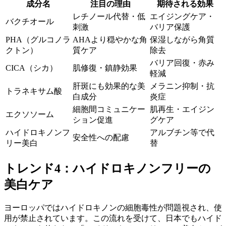
成分名
注目の理由
期待される効果
レチノール代替・低
エイジングケア・
バクチオール
刺激
バリア保護
PHA（グルコノラ
AHAより穏やかな角
保湿しながら角質
クトン）
質ケア
除去
バリア回復・赤み
CICA（シカ）
肌修復・鎮静効果
軽減
肝斑にも効果的な美
メラニン抑制・抗
トラネキサム酸
白成分
炎症
細胞間コミュニケー
肌再生・エイジン
エクソソーム
ション促進
グケア
ハイドロキノンフ
アルブチン等で代
安全性への配慮
リー美白
替
トレンド4：ハイドロキノンフリーの
美白ケア
ヨーロッパではハイドロキノンの細胞毒性が問題視され、使
用が禁止されています。この流れを受けて、日本でもハイド