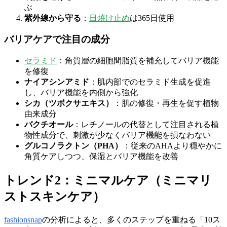
ぶ
紫外線から守る
：
日焼け止め
は365日使用
バリアケアで注目の成分
セラミド
：角質層の細胞間脂質を補充してバリア機能
を修復
ナイアシンアミド
：肌内部でのセラミド生成を促進
し、バリア機能を内側から強化
シカ（ツボクサエキス）
：肌の修復・再生を促す植物
由来成分
バクチオール
：レチノールの代替として注目される植
物性成分で、刺激が少なくバリア機能を損なわない
グルコノラクトン（PHA）
：従来のAHAより穏やかに
角質ケアしつつ、保湿とバリア機能を改善
トレンド2：ミニマルケア（ミニマリ
ストスキンケア）
fashionsnap
の分析によると、多くのステップを重ねる「10ス