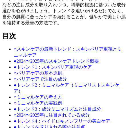
などの注目成分を取り入れつつ、科学的根拠に基づいた成分
選びを心がけましょう。トレンドを追いかけるだけでなく、
自分の肌質に合ったケアを続けることが、健やかで美しい肌
を維持する最善の方法です。
目次
○
スキンケアの最新トレンド：スキンバリア重視とミ
ニマルケア
●
2024〜2025年のスキンケアトレンド概要
●
トレンド1：スキンバリア重視のケア
○
バリアケアの基本原則
○
バリアケアで注目の成分
●
トレンド2：ミニマルケア（ミニマリストスキンケ
ア）
○
ミニマルケアの考え方
○
ミニマルケアの実践例
●
トレンド3：成分ミニマリズムと注目成分
○
2024〜2025年に注目されている成分
●
トレンド4：ハイドロキノンフリーの美白ケア
●
トレンドを取り入れる際の注意点