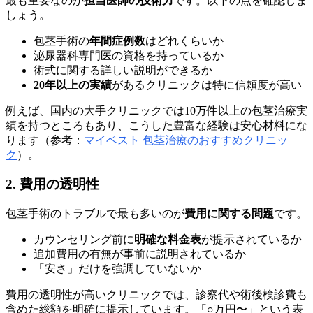
最も重要なのが
担当医師の技術力
です。以下の点を確認しま
しょう。
包茎手術の
年間症例数
はどれくらいか
泌尿器科専門医の資格を持っているか
術式に関する詳しい説明ができるか
20年以上の実績
があるクリニックは特に信頼度が高い
例えば、国内の大手クリニックでは10万件以上の包茎治療実
績を持つところもあり、こうした豊富な経験は安心材料にな
ります（参考：
マイベスト 包茎治療のおすすめクリニッ
ク
）。
2. 費用の透明性
包茎手術のトラブルで最も多いのが
費用に関する問題
です。
カウンセリング前に
明確な料金表
が提示されているか
追加費用の有無が事前に説明されているか
「安さ」だけを強調していないか
費用の透明性が高いクリニックでは、診察代や術後検診費も
含めた総額を明確に提示しています。「○万円〜」という表