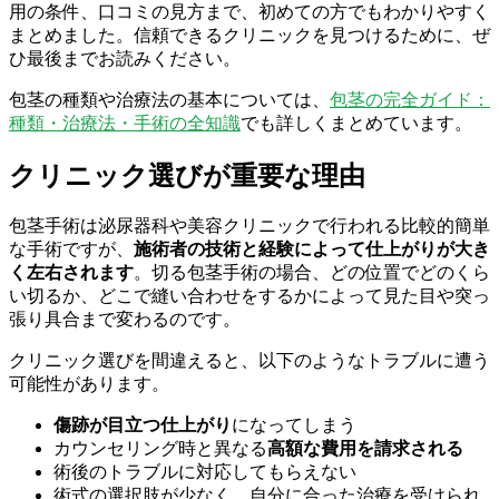
用の条件、口コミの見方まで、初めての方でもわかりやすく
まとめました。信頼できるクリニックを見つけるために、ぜ
ひ最後までお読みください。
包茎の種類や治療法の基本については、
包茎の完全ガイド：
種類・治療法・手術の全知識
でも詳しくまとめています。
クリニック選びが重要な理由
包茎手術は泌尿器科や美容クリニックで行われる比較的簡単
な手術ですが、
施術者の技術と経験によって仕上がりが大き
く左右されます
。切る包茎手術の場合、どの位置でどのくら
い切るか、どこで縫い合わせをするかによって見た目や突っ
張り具合まで変わるのです。
クリニック選びを間違えると、以下のようなトラブルに遭う
可能性があります。
傷跡が目立つ仕上がり
になってしまう
カウンセリング時と異なる
高額な費用を請求される
術後のトラブルに対応してもらえない
術式の選択肢が少なく、自分に合った治療を受けられ