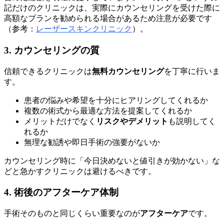
記だけのクリニックは、実際にカウンセリングを受けた際に
高額なプランを勧められる場合があるため注意が必要です
（参考：
レーザースキンクリニック
）。
3. カウンセリングの質
信頼できるクリニックは
無料カウンセリング
を丁寧に行いま
す。
患者の悩みや希望を十分にヒアリングしてくれるか
複数の術式から最適な方法を提案してくれるか
メリットだけでなく
リスクやデメリット
も説明してく
れるか
無理な勧誘や即日手術の強要がないか
カウンセリング時に「今日決めないと値引きが効かない」な
どと急かすクリニックは避けるべきです。
4. 術後のアフターケア体制
手術そのものと同じくらい重要なのが
アフターケア
です。