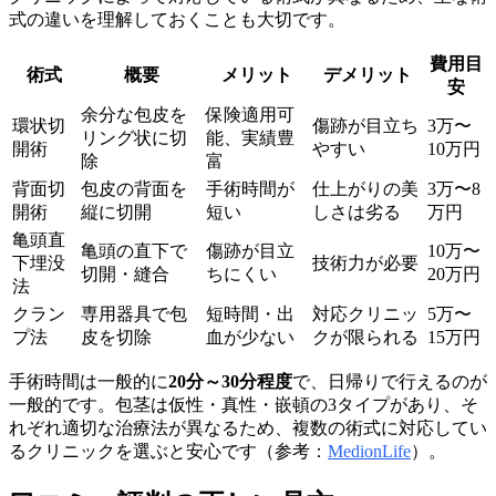
式の違いを理解しておくことも大切です。
費用目
術式
概要
メリット
デメリット
安
余分な包皮を
保険適用可
環状切
傷跡が目立ち
3万〜
リング状に切
能、実績豊
開術
やすい
10万円
除
富
背面切
包皮の背面を
手術時間が
仕上がりの美
3万〜8
開術
縦に切開
短い
しさは劣る
万円
亀頭直
亀頭の直下で
傷跡が目立
10万〜
下埋没
技術力が必要
切開・縫合
ちにくい
20万円
法
クラン
専用器具で包
短時間・出
対応クリニッ
5万〜
プ法
皮を切除
血が少ない
クが限られる
15万円
手術時間は一般的に
20分～30分程度
で、日帰りで行えるのが
一般的です。包茎は仮性・真性・嵌頓の3タイプがあり、そ
れぞれ適切な治療法が異なるため、複数の術式に対応してい
るクリニックを選ぶと安心です（参考：
MedionLife
）。