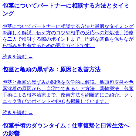
包茎についてパートナーに相談する方法とタイミ
ング
包茎についてパートナーに相談する方法と最適なタイミング
を詳しく解説。伝え方のコツや相手の反応への対処法、治療
を二人で検討する際のポイントまで、円満な関係を保ちなが
ら悩みを共有するための完全ガイドです。
続きを読む →
包茎と亀頭の黒ずみ：原因と改善方法
包茎と亀頭の黒ずみの関係を医学的に解説。亀頭包皮炎や色
素沈着の原因から、自宅でできるケア方法、薬物療法、包茎
手術による根本治療まで、改善方法を網羅的にご紹介。クリ
ニック選びのポイントやFAQも掲載しています。
続きを読む →
包茎手術のダウンタイム：仕事復帰と日常生活へ
の影響