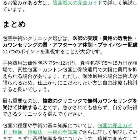
るお悩みがある方は、
陰茎増大の完全ガイド
で詳しく解説し
ています。
まとめ
包茎手術のクリニック選びは、
医師の実績・費用の透明性・
カウンセリングの質・アフターケア体制・プライバシー配慮
の5つのポイントを重視することが大切です。
手術費用は仮性包茎で5〜12万円、真性包茎で5〜15万円が相
場で、真性包茎・カントン包茎は保険適用で大幅に費用を抑
えられる場合があります。ただし、保険適用の場合は術式が
限られるため、仕上がりにこだわりたい方は自由診療も検討
すると良いでしょう。
最も重要なのは、
複数のクリニックで無料カウンセリングを
受けて比較すること
です。急かされても焦らず、自分が納得
できるクリニックを選んでください。
包茎の種類や手術の基本知識については、
包茎の完全ガイ
ド：種類・治療法・手術の全知識
でさらに詳しく解説してい
ます。まずは基礎知識を身につけた上で、信頼できるクリニ