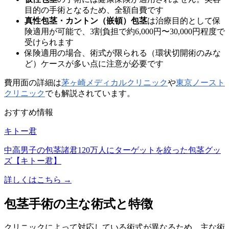
目的の手術となるため、全額自費です
真性包茎・カントン（嵌頓）包茎
は治療目的として保
険適用が可能で、3割負担で約6,000円〜30,000円程度で
受けられます
保険適用の場合、術式が限られる（環状切開術のみな
ど）ケースが多い点に注意が必要です
費用面の詳細は
茅ヶ崎メディカルクリニック
や
東京ノースト
クリニック
でも解説されています。
おすすめ情報
キトー君
中高男子の包茎諸君120万人にターゲットを絞った包茎グッ
ズ【キトー君】
詳しくはこちら →
包茎手術の主な術式と特徴
クリニックによって対応している術式が異なるため、主な術