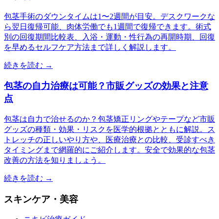
包茎手術のダウンタイムは1〜2週間が目安。デスクワークな
ら翌日復帰可能、肉体労働でも1週間で復帰できます。術式
別の回復期間比較表、入浴・運動・性行為の再開時期、回復
を早めるセルフケア方法まで詳しく解説します。
続きを読む →
包茎の自力治療は可能？市販グッズの効果と注意
点
包茎は自力で治せるのか？包茎矯正リングやテープなど市販
グッズの種類・効果・リスクを医学的根拠とともに解説。ス
トレッチの正しいやり方や、医療治療との比較、受診すべき
タイミングまで網羅的にご紹介します。安全で効果的な包茎
改善の方法を知りましょう。
続きを読む →
スキンケア・美容