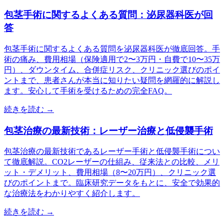
包茎手術に関するよくある質問：泌尿器科医が回
答
包茎手術に関するよくある質問を泌尿器科医が徹底回答。手
術の痛み、費用相場（保険適用で2〜3万円・自費で10〜35万
円）、ダウンタイム、合併症リスク、クリニック選びのポイ
ントまで、患者さんが本当に知りたい疑問を網羅的に解説し
ます。安心して手術を受けるための完全FAQ。
続きを読む →
包茎治療の最新技術：レーザー治療と低侵襲手術
包茎治療の最新技術であるレーザー手術と低侵襲手術につい
て徹底解説。CO2レーザーの仕組み、従来法との比較、メリ
ット・デメリット、費用相場（8〜20万円）、クリニック選
びのポイントまで。臨床研究データをもとに、安全で効果的
な治療法をわかりやすく紹介します。
続きを読む →