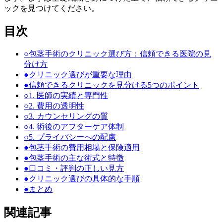
ックを見つけてください。
目次
○
包茎手術のクリニック選び方：信頼できる医院の見
分け方
●
クリニック選びが重要な理由
●
信頼できるクリニックを見分ける5つのポイント
○
1. 医師の実績と専門性
○
2. 費用の透明性
○
3. カウンセリングの質
○
4. 術後のアフターケア体制
○
5. プライバシーへの配慮
●
包茎手術の費用相場と保険適用
●
包茎手術の主な術式と特徴
●
口コミ・評判の正しい見方
●
クリニック選びの具体的な手順
●
まとめ
関連記事