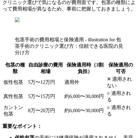
クリニック選びで気になるのが費用面です。包茎の種類によ
って費用相場が異なるため、事前に把握しておきましょう。
包茎手術の費用相場と保険適用 - illustration for 包
茎手術のクリニック選び方：信頼できる医院の見
分け方
包茎の種
自由診療の費用
保険適用時（3割
保険適用の
類
相場
負担）
可否
✕ 適用され
仮性包茎
5万〜12万円
適用外
ない
○ 適用され
真性包茎
5万〜15万円
約6,000〜30,000円
る
カントン
○ 適用され
8万〜20万円
約6,000〜30,000円
包茎
る
重要なポイント：
仮性包茎
の手術には健康保険が適用されません。美容