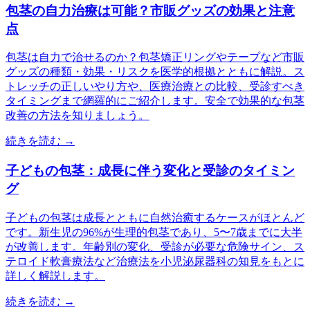
包茎の自力治療は可能？市販グッズの効果と注意
点
包茎は自力で治せるのか？包茎矯正リングやテープなど市販
グッズの種類・効果・リスクを医学的根拠とともに解説。ス
トレッチの正しいやり方や、医療治療との比較、受診すべき
タイミングまで網羅的にご紹介します。安全で効果的な包茎
改善の方法を知りましょう。
続きを読む →
子どもの包茎：成長に伴う変化と受診のタイミン
グ
子どもの包茎は成長とともに自然治癒するケースがほとんど
です。新生児の96%が生理的包茎であり、5〜7歳までに大半
が改善します。年齢別の変化、受診が必要な危険サイン、ス
テロイド軟膏療法など治療法を小児泌尿器科の知見をもとに
詳しく解説します。
続きを読む →