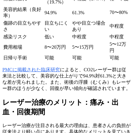
（19.7%）
美容的結果（良好
70〜80%
94.9%
61.3%
率）
傷跡の目立ちやす
目立ちにく
やや目立つ場合
中程度
さ
い
あり
感染リスク
低い
中程度
中程度
5〜12万
費用相場
8〜20万円
5〜15万円
円
日帰り手術
可能
可能
可能
PMCに掲載された臨床研究
によると、CO2レーザー群は従
来法と比較して、美容的な仕上がりで94.9%対61.3%と大き
な差が見られました。また、術後の浮腫（むくみ）もレーザ
ー群のほうが少なく、回復が早い傾向が確認されています。
レーザー治療のメリット：痛み・出
血・回復期間
レーザー治療が注目される最大の理由は、患者さんの負担が
従来法より軽い点にあります。具体的なメリットを見ていき