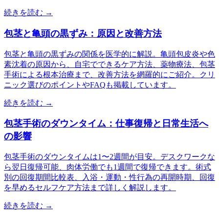
続きを読む →
包茎と亀頭の黒ずみ：原因と改善方法
包茎と亀頭の黒ずみの関係を医学的に解説。亀頭包皮炎や色
素沈着の原因から、自宅でできるケア方法、薬物療法、包茎
手術による根本治療まで、改善方法を網羅的にご紹介。クリ
ニック選びのポイントやFAQも掲載しています。
続きを読む →
包茎手術のダウンタイム：仕事復帰と日常生活へ
の影響
包茎手術のダウンタイムは1〜2週間が目安。デスクワークな
ら翌日復帰可能、肉体労働でも1週間で復帰できます。術式
別の回復期間比較表、入浴・運動・性行為の再開時期、回復
を早めるセルフケア方法まで詳しく解説します。
続きを読む →