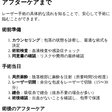
アフターケアまで
レーザー手術の具体的な流れを知ることで、安心して手術に
臨むことができます。
術前準備
カウンセリング
：包茎の状態を診察し、最適な術式を
決定
術前検査
：血液検査や感染症チェック
同意書の確認
：リスクや費用の最終確認
手術当日
局所麻酔
：陰茎根部に麻酔を注射（所要時間5分程度）
レーザー切開
：余分な包皮をレーザーで切除（15〜30
分）
縫合
：吸収糸で縫合（抜糸不要の場合が多い）
術後確認
：出血がないことを確認し、包帯で保護
術後のアフターケア