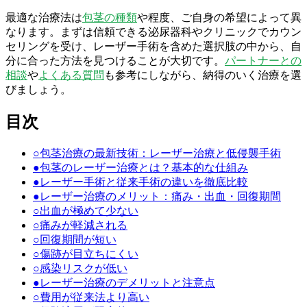
最適な治療法は
包茎の種類
や程度、ご自身の希望によって異
なります。まずは信頼できる泌尿器科やクリニックでカウン
セリングを受け、レーザー手術を含めた選択肢の中から、自
分に合った方法を見つけることが大切です。
パートナーとの
相談
や
よくある質問
も参考にしながら、納得のいく治療を選
びましょう。
目次
○
包茎治療の最新技術：レーザー治療と低侵襲手術
●
包茎のレーザー治療とは？基本的な仕組み
●
レーザー手術と従来手術の違いを徹底比較
●
レーザー治療のメリット：痛み・出血・回復期間
○
出血が極めて少ない
○
痛みが軽減される
○
回復期間が短い
○
傷跡が目立ちにくい
○
感染リスクが低い
●
レーザー治療のデメリットと注意点
○
費用が従来法より高い