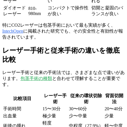
ーザー
い
れる
ダイオード
コンパクトで操作性
切開と凝固のバ
810-
980nm
レーザー
が良い
ランスが良い
特にCO2レーザーは包茎手術において最も実績が多く、
IntechOpen
に掲載された研究でも、その安全性と有効性が報
告されています。
レーザー手術と従来手術の違いを徹底
比較
レーザー手術と従来の手術法では、さまざまな点で違いがあ
ります。
包茎手術の種類
と合わせて理解することが重要で
す。
レーザー手
従来の環状切除
背面切開
比較項目
術
術
法
手術時間
15〜30分
30〜60分
20〜40分
出血量
極少量
少〜中量
少量
軽度
術後の腫れ
中程度（27.9%）
軽〜中度