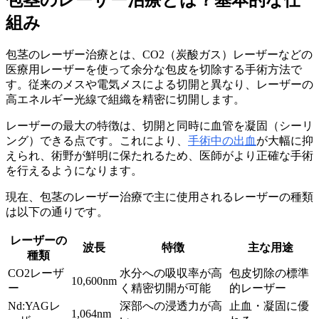
組み
包茎のレーザー治療とは、CO2（炭酸ガス）レーザーなどの
医療用レーザーを使って余分な包皮を切除する手術方法で
す。従来のメスや電気メスによる切開と異なり、レーザーの
高エネルギー光線で組織を精密に切開します。
レーザーの最大の特徴は、切開と同時に血管を凝固（シーリ
ング）できる点です。これにより、
手術中の出血
が大幅に抑
えられ、術野が鮮明に保たれるため、医師がより正確な手術
を行えるようになります。
現在、包茎のレーザー治療で主に使用されるレーザーの種類
は以下の通りです。
レーザーの
波長
特徴
主な用途
種類
CO2レーザ
水分への吸収率が高
包皮切除の標準
10,600nm
ー
く精密切開が可能
的レーザー
Nd:YAGレ
深部への浸透力が高
止血・凝固に優
1,064nm