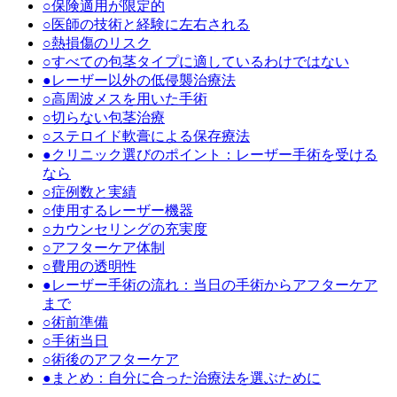
○
保険適用が限定的
○
医師の技術と経験に左右される
○
熱損傷のリスク
○
すべての包茎タイプに適しているわけではない
●
レーザー以外の低侵襲治療法
○
高周波メスを用いた手術
○
切らない包茎治療
○
ステロイド軟膏による保存療法
●
クリニック選びのポイント：レーザー手術を受ける
なら
○
症例数と実績
○
使用するレーザー機器
○
カウンセリングの充実度
○
アフターケア体制
○
費用の透明性
●
レーザー手術の流れ：当日の手術からアフターケア
まで
○
術前準備
○
手術当日
○
術後のアフターケア
●
まとめ：自分に合った治療法を選ぶために