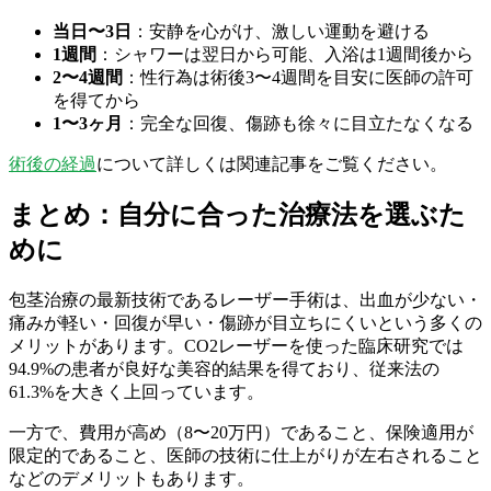
当日〜3日
：安静を心がけ、激しい運動を避ける
1週間
：シャワーは翌日から可能、入浴は1週間後から
2〜4週間
：性行為は術後3〜4週間を目安に医師の許可
を得てから
1〜3ヶ月
：完全な回復、傷跡も徐々に目立たなくなる
術後の経過
について詳しくは関連記事をご覧ください。
まとめ：自分に合った治療法を選ぶた
めに
包茎治療の最新技術であるレーザー手術は、出血が少ない・
痛みが軽い・回復が早い・傷跡が目立ちにくいという多くの
メリットがあります。CO2レーザーを使った臨床研究では
94.9%の患者が良好な美容的結果を得ており、従来法の
61.3%を大きく上回っています。
一方で、費用が高め（8〜20万円）であること、保険適用が
限定的であること、医師の技術に仕上がりが左右されること
などのデメリットもあります。