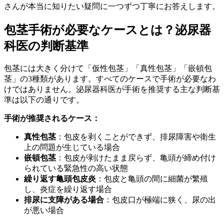
さんが本当に知りたい疑問に一つずつ丁寧にお答えします。
包茎手術が必要なケースとは？泌尿器
科医の判断基準
包茎には大きく分けて「仮性包茎」「真性包茎」「嵌頓包
茎」の3種類があります。すべてのケースで手術が必要なわ
けではありません。泌尿器科医が手術を推奨する主な判断基
準は以下の通りです。
手術が推奨されるケース：
真性包茎
：包皮を剥くことができず、排尿障害や衛生
上の問題が生じている場合
嵌頓包茎
：包皮が剥けたまま戻らず、亀頭が締め付け
られている緊急性の高い状態
繰り返す亀頭包皮炎
：包皮と亀頭の間に細菌が繁殖
し、炎症を繰り返す場合
排尿に支障がある場合
：包皮口が極端に狭く、尿の出
が悪い場合