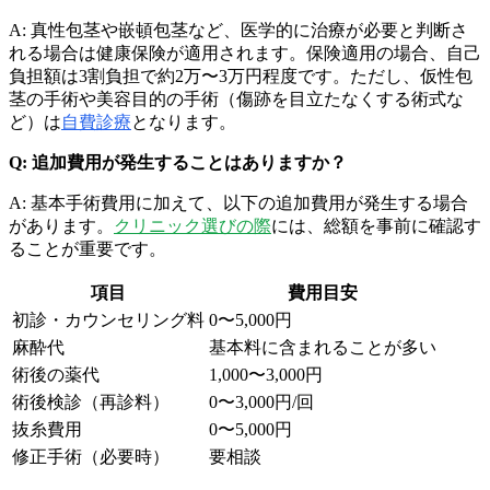
A: 真性包茎や嵌頓包茎など、医学的に治療が必要と判断さ
れる場合は健康保険が適用されます。保険適用の場合、自己
負担額は3割負担で約2万〜3万円程度です。ただし、仮性包
茎の手術や美容目的の手術（傷跡を目立たなくする術式な
ど）は
自費診療
となります。
Q: 追加費用が発生することはありますか？
A: 基本手術費用に加えて、以下の追加費用が発生する場合
があります。
クリニック選びの際
には、総額を事前に確認す
ることが重要です。
項目
費用目安
初診・カウンセリング料
0〜5,000円
麻酔代
基本料に含まれることが多い
術後の薬代
1,000〜3,000円
術後検診（再診料）
0〜3,000円/回
抜糸費用
0〜5,000円
修正手術（必要時）
要相談