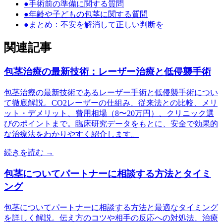
●
手術前の準備に関する質問
●
年齢や子どもの包茎に関する質問
●
まとめ：不安を解消して正しい判断を
関連記事
包茎治療の最新技術：レーザー治療と低侵襲手術
包茎治療の最新技術であるレーザー手術と低侵襲手術につい
て徹底解説。CO2レーザーの仕組み、従来法との比較、メリ
ット・デメリット、費用相場（8〜20万円）、クリニック選
びのポイントまで。臨床研究データをもとに、安全で効果的
な治療法をわかりやすく紹介します。
続きを読む →
包茎についてパートナーに相談する方法とタイミ
ング
包茎についてパートナーに相談する方法と最適なタイミング
を詳しく解説。伝え方のコツや相手の反応への対処法、治療