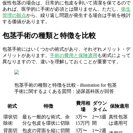
仮性包茎の場合は、日常的に包皮を剥いて清潔を保てるので
あれば、医学的に手術が必須とは限りません。ただし、
衛生
管理の観点
から、繰り返し問題が発生する場合は手術を検討
する価値があります。
包茎手術の種類と特徴を比較
包茎手術にはいくつかの術式があり、それぞれメリット・デ
メリットがあります。
手術の費用と保険適用
も術式によって
異なりますので、違いを理解しておくことが重要です。
包茎手術の種類と特徴を比較 - illustration for 包茎
手術に関するよくある質問：泌尿器科医が回答
費用相
ダウン
術式
特徴
保険適用
場
タイム
環状切
最も一般的な術式。余
3万〜
2〜3週
真性包茎
除術
分な包皮を環状に切除
15万円
間
は適用可
背面切
包皮の背面を縦に切開
3万〜
1〜2週