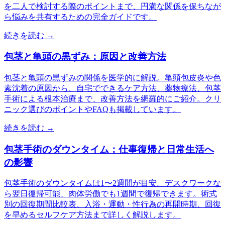
を二人で検討する際のポイントまで、円満な関係を保ちなが
ら悩みを共有するための完全ガイドです。
続きを読む →
包茎と亀頭の黒ずみ：原因と改善方法
包茎と亀頭の黒ずみの関係を医学的に解説。亀頭包皮炎や色
素沈着の原因から、自宅でできるケア方法、薬物療法、包茎
手術による根本治療まで、改善方法を網羅的にご紹介。クリ
ニック選びのポイントやFAQも掲載しています。
続きを読む →
包茎手術のダウンタイム：仕事復帰と日常生活へ
の影響
包茎手術のダウンタイムは1〜2週間が目安。デスクワークな
ら翌日復帰可能、肉体労働でも1週間で復帰できます。術式
別の回復期間比較表、入浴・運動・性行為の再開時期、回復
を早めるセルフケア方法まで詳しく解説します。