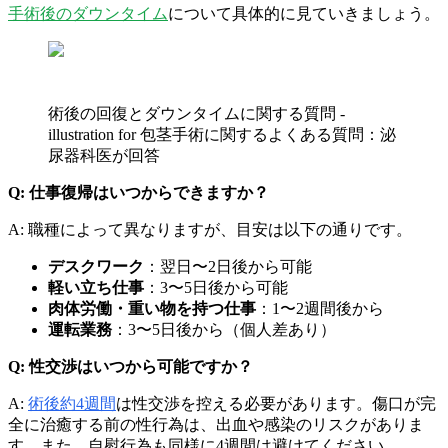
手術後のダウンタイム
について具体的に見ていきましょう。
術後の回復とダウンタイムに関する質問 -
illustration for 包茎手術に関するよくある質問：泌
尿器科医が回答
Q: 仕事復帰はいつからできますか？
A: 職種によって異なりますが、目安は以下の通りです。
デスクワーク
：翌日〜2日後から可能
軽い立ち仕事
：3〜5日後から可能
肉体労働・重い物を持つ仕事
：1〜2週間後から
運転業務
：3〜5日後から（個人差あり）
Q: 性交渉はいつから可能ですか？
A:
術後約4週間
は性交渉を控える必要があります。傷口が完
全に治癒する前の性行為は、出血や感染のリスクがありま
す。また、自慰行為も同様に4週間は避けてください。