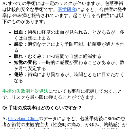
A: すべての手術には一定のリスクが伴いますが、包茎手術
は比較的安全な手術です。
医学研究
によると、合併症の発生
率は3%未満と報告されています。起こりうる合併症には以
下のものがあります。
出血
：術後に軽度の出血が見られることがあるが、多
くは自然に止まる
感染
：適切なケアにより予防可能。抗菌薬が処方され
る
腫れ・むくみ
：1〜2週間で自然に軽減する
知覚の変化
：一時的に感度が変わることがあるが、数
ヶ月で安定する
傷跡
：術式により異なるが、時間とともに目立たなく
なる
手術の失敗例と対処法
についても事前に把握しておくこと
で、リスクを最小限に抑えることができます。
Q: 手術の成功率はどのくらいですか？
A:
Cleveland Clinic
のデータによると、包茎手術後に86%の患
者が術前の主観的症状（性交時の痛み、かゆみ、灼熱感）が