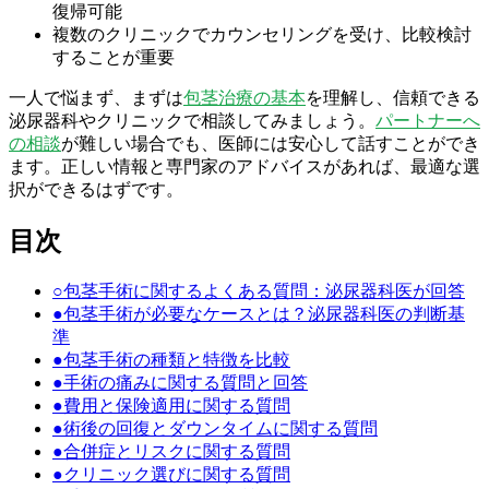
復帰可能
複数のクリニックでカウンセリングを受け、比較検討
することが重要
一人で悩まず、まずは
包茎治療の基本
を理解し、信頼できる
泌尿器科やクリニックで相談してみましょう。
パートナーへ
の相談
が難しい場合でも、医師には安心して話すことができ
ます。正しい情報と専門家のアドバイスがあれば、最適な選
択ができるはずです。
目次
○
包茎手術に関するよくある質問：泌尿器科医が回答
●
包茎手術が必要なケースとは？泌尿器科医の判断基
準
●
包茎手術の種類と特徴を比較
●
手術の痛みに関する質問と回答
●
費用と保険適用に関する質問
●
術後の回復とダウンタイムに関する質問
●
合併症とリスクに関する質問
●
クリニック選びに関する質問