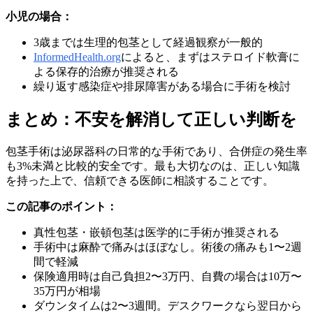
小児の場合：
3歳までは生理的包茎として経過観察が一般的
InformedHealth.org
によると、まずはステロイド軟膏に
よる保存的治療が推奨される
繰り返す感染症や排尿障害がある場合に手術を検討
まとめ：不安を解消して正しい判断を
包茎手術は泌尿器科の日常的な手術であり、合併症の発生率
も3%未満と比較的安全です。最も大切なのは、正しい知識
を持った上で、信頼できる医師に相談することです。
この記事のポイント：
真性包茎・嵌頓包茎は医学的に手術が推奨される
手術中は麻酔で痛みはほぼなし。術後の痛みも1〜2週
間で軽減
保険適用時は自己負担2〜3万円、自費の場合は10万〜
35万円が相場
ダウンタイムは2〜3週間。デスクワークなら翌日から