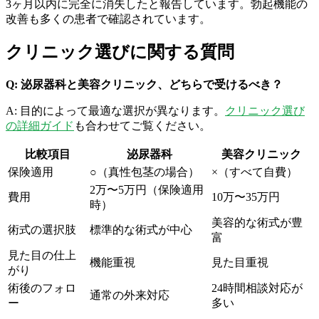
3ヶ月以内に完全に消失したと報告しています。勃起機能の
改善も多くの患者で確認されています。
クリニック選びに関する質問
Q: 泌尿器科と美容クリニック、どちらで受けるべき？
A: 目的によって最適な選択が異なります。
クリニック選び
の詳細ガイド
も合わせてご覧ください。
比較項目
泌尿器科
美容クリニック
保険適用
○（真性包茎の場合）
×（すべて自費）
2万〜5万円（保険適用
費用
10万〜35万円
時）
美容的な術式が豊
術式の選択肢
標準的な術式が中心
富
見た目の仕上
機能重視
見た目重視
がり
術後のフォロ
24時間相談対応が
通常の外来対応
ー
多い