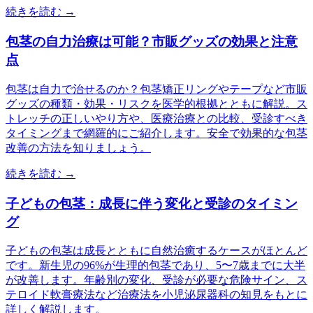
続きを読む →
包茎の自力治療は可能？市販グッズの効果と注意
点
包茎は自力で治せるのか？包茎矯正リングやテープなど市販
グッズの種類・効果・リスクを医学的根拠とともに解説。ス
トレッチの正しいやり方や、医療治療との比較、受診すべき
タイミングまで網羅的にご紹介します。安全で効果的な包茎
改善の方法を知りましょう。
続きを読む →
子どもの包茎：成長に伴う変化と受診のタイミン
グ
子どもの包茎は成長とともに自然治癒するケースがほとんど
です。新生児の96%が生理的包茎であり、5〜7歳までに大半
が改善します。年齢別の変化、受診が必要な危険サイン、ス
テロイド軟膏療法など治療法を小児泌尿器科の知見をもとに
詳しく解説します。