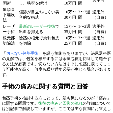
適用可
開術
し、狭窄を解消
10万円
間
亀頭直
傷跡が目立ちにくい美
10万〜
2〜3週
適用外
下埋没
容的な術式
30万円
間
（自費）
法
レーザ
最新のレーザー技術
で
15万〜
1〜2週
適用外
ー手術
出血を抑える
35万円
間
（自費）
根元部
陰茎の根元で余剰包皮
10万〜
2〜3週
適用外
切除法
を切除
25万円
間
（自費）
「
切らない包茎手術
」を謳う施術もありますが、泌尿器科医
の見解では、包茎を根治するには余剰包皮を切除して縫合す
る方法が必要です。切らない方法はすぐに包茎に戻ってしま
う可能性が高く、何度も繰り返す必要が生じる場合がありま
す。
手術の痛みに関する質問と回答
包茎手術を検討する方にとって、最も気になるのが「痛み」
に関する問題です。
術後の痛みと回復の流れ
の詳細について
は別記事で解説していますが、ここでは主な質問にお答えし