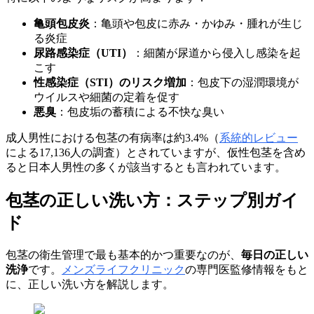
亀頭包皮炎
：亀頭や包皮に赤み・かゆみ・腫れが生じ
る炎症
尿路感染症（UTI）
：細菌が尿道から侵入し感染を起
こす
性感染症（STI）のリスク増加
：包皮下の湿潤環境が
ウイルスや細菌の定着を促す
悪臭
：包皮垢の蓄積による不快な臭い
成人男性における包茎の有病率は約3.4%（
系統的レビュー
による17,136人の調査）とされていますが、仮性包茎を含め
ると日本人男性の多くが該当するとも言われています。
包茎の正しい洗い方：ステップ別ガイ
ド
包茎の衛生管理で最も基本的かつ重要なのが、
毎日の正しい
洗浄
です。
メンズライフクリニック
の専門医監修情報をもと
に、正しい洗い方を解説します。