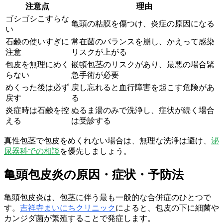
注意点
理由
ゴシゴシこすらな
亀頭の粘膜を傷つけ、炎症の原因になる
い
石鹸の使いすぎに
常在菌のバランスを崩し、かえって感染
注意
リスクが上がる
包皮を無理にめく
嵌頓包茎のリスクがあり、最悪の場合緊
らない
急手術が必要
めくった後は必ず
戻し忘れると血行障害を起こす危険があ
戻す
る
炎症時は石鹸を控
ぬるま湯のみで洗浄し、症状が続く場合
える
は受診する
真性包茎で包皮をめくれない場合は、無理な洗浄は避け、
泌
尿器科での相談
を優先しましょう。
亀頭包皮炎の原因・症状・予防法
亀頭包皮炎は、包茎に伴う最も一般的な合併症のひとつで
す。
吉祥寺まいにちクリニック
によると、包皮の下に細菌や
カンジダ菌が繁殖することで発症します。