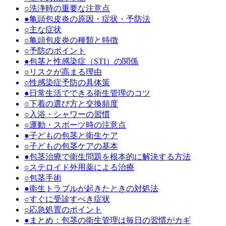
○
洗浄時の重要な注意点
●
亀頭包皮炎の原因・症状・予防法
○
主な症状
○
亀頭包皮炎の種類と特徴
○
予防のポイント
●
包茎と性感染症（STI）の関係
○
リスクが高まる理由
○
性感染症予防の具体策
●
日常生活でできる衛生管理のコツ
○
下着の選び方と交換頻度
○
入浴・シャワーの習慣
○
運動・スポーツ時の注意点
●
子どもの包茎と衛生ケア
○
子どもの包茎ケアの基本
●
包茎治療で衛生問題を根本的に解決する方法
○
ステロイド外用薬による治療
○
包茎手術
●
衛生トラブルが起きたときの対処法
○
すぐに受診すべき症状
○
応急処置のポイント
●
まとめ：包茎の衛生管理は毎日の習慣がカギ