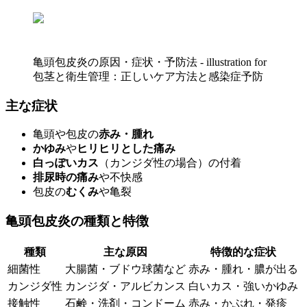
亀頭包皮炎の原因・症状・予防法 - illustration for
包茎と衛生管理：正しいケア方法と感染症予防
主な症状
亀頭や包皮の
赤み・腫れ
かゆみ
や
ヒリヒリとした痛み
白っぽいカス
（カンジダ性の場合）の付着
排尿時の痛み
や不快感
包皮の
むくみ
や亀裂
亀頭包皮炎の種類と特徴
種類
主な原因
特徴的な症状
細菌性
大腸菌・ブドウ球菌など
赤み・腫れ・膿が出る
カンジダ性
カンジダ・アルビカンス
白いカス・強いかゆみ
接触性
石鹸・洗剤・コンドーム
赤み・かぶれ・発疹