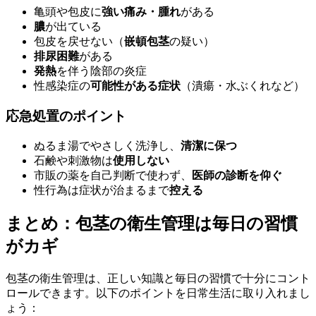
亀頭や包皮に
強い痛み・腫れ
がある
膿
が出ている
包皮を戻せない（
嵌頓包茎
の疑い）
排尿困難
がある
発熱
を伴う陰部の炎症
性感染症の
可能性がある症状
（潰瘍・水ぶくれなど）
応急処置のポイント
ぬるま湯でやさしく洗浄し、
清潔に保つ
石鹸や刺激物は
使用しない
市販の薬を自己判断で使わず、
医師の診断を仰ぐ
性行為は症状が治まるまで
控える
まとめ：包茎の衛生管理は毎日の習慣
がカギ
包茎の衛生管理は、正しい知識と毎日の習慣で十分にコント
ロールできます。以下のポイントを日常生活に取り入れまし
ょう：