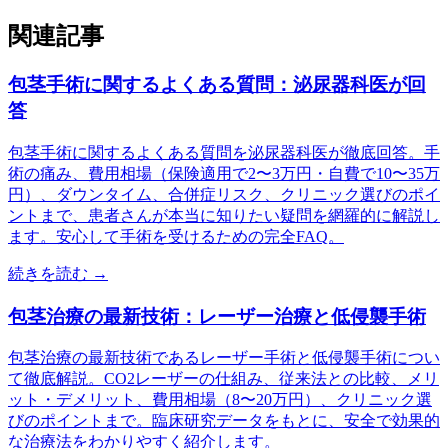
関連記事
包茎手術に関するよくある質問：泌尿器科医が回
答
包茎手術に関するよくある質問を泌尿器科医が徹底回答。手
術の痛み、費用相場（保険適用で2〜3万円・自費で10〜35万
円）、ダウンタイム、合併症リスク、クリニック選びのポイ
ントまで、患者さんが本当に知りたい疑問を網羅的に解説し
ます。安心して手術を受けるための完全FAQ。
続きを読む →
包茎治療の最新技術：レーザー治療と低侵襲手術
包茎治療の最新技術であるレーザー手術と低侵襲手術につい
て徹底解説。CO2レーザーの仕組み、従来法との比較、メリ
ット・デメリット、費用相場（8〜20万円）、クリニック選
びのポイントまで。臨床研究データをもとに、安全で効果的
な治療法をわかりやすく紹介します。