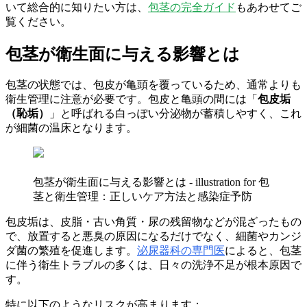
いて総合的に知りたい方は、
包茎の完全ガイド
もあわせてご
覧ください。
包茎が衛生面に与える影響とは
包茎の状態では、包皮が亀頭を覆っているため、通常よりも
衛生管理に注意が必要です。包皮と亀頭の間には「
包皮垢
（恥垢）
」と呼ばれる白っぽい分泌物が蓄積しやすく、これ
が細菌の温床となります。
包茎が衛生面に与える影響とは - illustration for 包
茎と衛生管理：正しいケア方法と感染症予防
包皮垢は、皮脂・古い角質・尿の残留物などが混ざったもの
で、放置すると悪臭の原因になるだけでなく、細菌やカンジ
ダ菌の繁殖を促進します。
泌尿器科の専門医
によると、包茎
に伴う衛生トラブルの多くは、日々の洗浄不足が根本原因で
す。
特に以下のようなリスクが高まります：