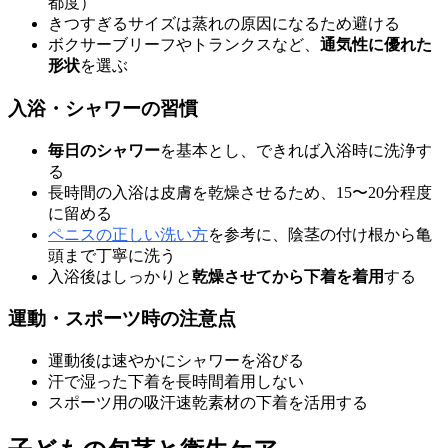
都度）
きつすぎるサイズは蒸れの原因になるため避ける
ボクサーブリーフやトランクスなど、
通気性に優れた
形状
を選ぶ
入浴・シャワーの習慣
毎日のシャワー
を基本とし、できれば入浴時に洗浄す
る
長時間の入浴は皮膚を乾燥させるため、15〜20分程度
に留める
ペニスの正しい洗い方
を参考に、陰茎の付け根から亀
頭まで丁寧に洗う
入浴後はしっかりと
乾燥させてから下着を着用
する
運動・スポーツ時の注意点
運動後は速やかにシャワーを浴びる
汗で湿った下着を長時間着用しない
スポーツ用の吸汗速乾素材の下着を活用する