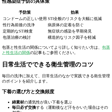
性感染症予防の具体策
予防策
効果
コンドームの正しい使用
STI全般のリスクを大幅に低減
性行為前後の洗浄
病原体の定着を防ぐ
定期的なSTI検査
無症状の感染を早期発見
包茎治療の検討
構造的なリスク因子を軽減
包茎と性生活の関係についてより詳しく知りたい方は、
包茎
と性生活の関係
の記事もご参照ください。
日常生活でできる衛生管理のコツ
毎日の洗浄に加えて、日常生活のなかで実践できる衛生管理
のポイントを紹介します。
下着の選び方と交換頻度
綿素材
の通気性が良い下着を選ぶ
毎日必ず交換
する（運動後など汗をかいた場合はその