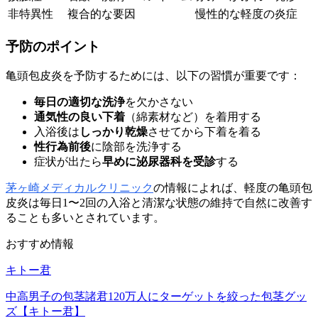
非特異性
複合的な要因
慢性的な軽度の炎症
予防のポイント
亀頭包皮炎を予防するためには、以下の習慣が重要です：
毎日の適切な洗浄
を欠かさない
通気性の良い下着
（綿素材など）を着用する
入浴後は
しっかり乾燥
させてから下着を着る
性行為前後
に陰部を洗浄する
症状が出たら
早めに泌尿器科を受診
する
茅ヶ崎メディカルクリニック
の情報によれば、軽度の亀頭包
皮炎は毎日1〜2回の入浴と清潔な状態の維持で自然に改善す
ることも多いとされています。
おすすめ情報
キトー君
中高男子の包茎諸君120万人にターゲットを絞った包茎グッ
ズ【キトー君】