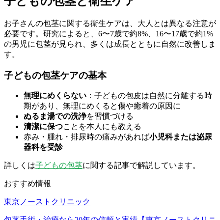
子どもの包茎と衛生ケア
お子さんの包茎に関する衛生ケアは、大人とは異なる注意が
必要です。研究によると、6〜7歳で約8%、16〜17歳で約1%
の男児に包茎が見られ、多くは成長とともに自然に改善しま
す。
子どもの包茎ケアの基本
無理にめくらない
：子どもの包皮は自然に分離する時
期があり、無理にめくると傷や癒着の原因に
ぬるま湯での洗浄
を習慣づける
清潔に保つ
ことを本人にも教える
赤み・腫れ・排尿時の痛みがあれば
小児科または泌尿
器科を受診
詳しくは
子どもの包茎
に関する記事で解説しています。
おすすめ情報
東京ノーストクリニック
包茎手術・治療なら20年の信頼と実績【東京ノーストクリニ