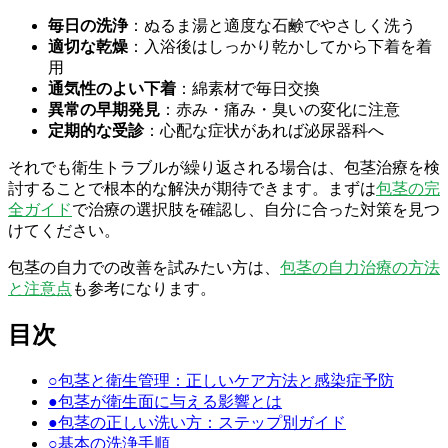
毎日の洗浄
：ぬるま湯と適度な石鹸でやさしく洗う
適切な乾燥
：入浴後はしっかり乾かしてから下着を着
用
通気性のよい下着
：綿素材で毎日交換
異常の早期発見
：赤み・痛み・臭いの変化に注意
定期的な受診
：心配な症状があれば泌尿器科へ
それでも衛生トラブルが繰り返される場合は、包茎治療を検
討することで根本的な解決が期待できます。まずは
包茎の完
全ガイド
で治療の選択肢を確認し、自分に合った対策を見つ
けてください。
包茎の自力での改善を試みたい方は、
包茎の自力治療の方法
と注意点
も参考になります。
目次
○
包茎と衛生管理：正しいケア方法と感染症予防
●
包茎が衛生面に与える影響とは
●
包茎の正しい洗い方：ステップ別ガイド
○
基本の洗浄手順