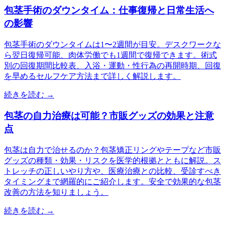
包茎手術のダウンタイム：仕事復帰と日常生活へ
の影響
包茎手術のダウンタイムは1〜2週間が目安。デスクワークな
ら翌日復帰可能、肉体労働でも1週間で復帰できます。術式
別の回復期間比較表、入浴・運動・性行為の再開時期、回復
を早めるセルフケア方法まで詳しく解説します。
続きを読む →
包茎の自力治療は可能？市販グッズの効果と注意
点
包茎は自力で治せるのか？包茎矯正リングやテープなど市販
グッズの種類・効果・リスクを医学的根拠とともに解説。ス
トレッチの正しいやり方や、医療治療との比較、受診すべき
タイミングまで網羅的にご紹介します。安全で効果的な包茎
改善の方法を知りましょう。
続きを読む →