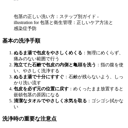
包茎の正しい洗い方：ステップ別ガイド -
illustration for 包茎と衛生管理：正しいケア方法と
感染症予防
基本の洗浄手順
ぬるま湯で包皮をやさしくめくる
：無理にめくらず、
痛みのない範囲で行う
泡立てた石鹸で包皮の内側と亀頭を洗う
：指の腹を使
い、やさしく洗浄する
ぬるま湯で十分にすすぐ
：石鹸が残らないよう、しっ
かり洗い流す
包皮を必ず元の位置に戻す
：めくったまま放置すると
嵌頓包茎の原因になる
清潔なタオルでやさしく水気を取る
：ゴシゴシ拭かな
い
洗浄時の重要な注意点