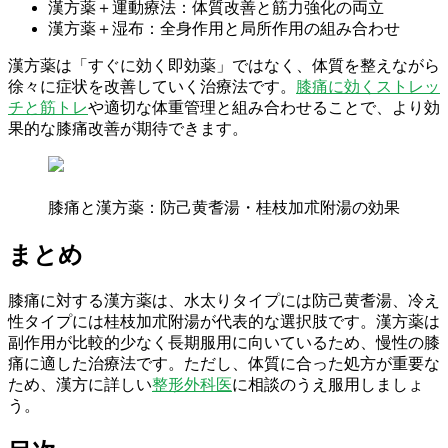
漢方薬＋運動療法：体質改善と筋力強化の両立
漢方薬＋湿布：全身作用と局所作用の組み合わせ
漢方薬は「すぐに効く即効薬」ではなく、体質を整えながら
徐々に症状を改善していく治療法です。
膝痛に効くストレッ
チと筋トレ
や適切な体重管理と組み合わせることで、より効
果的な膝痛改善が期待できます。
膝痛と漢方薬：防己黄耆湯・桂枝加朮附湯の効果
まとめ
膝痛に対する漢方薬は、水太りタイプには防己黄耆湯、冷え
性タイプには桂枝加朮附湯が代表的な選択肢です。漢方薬は
副作用が比較的少なく長期服用に向いているため、慢性の膝
痛に適した治療法です。ただし、体質に合った処方が重要な
ため、漢方に詳しい
整形外科医
に相談のうえ服用しましょ
う。