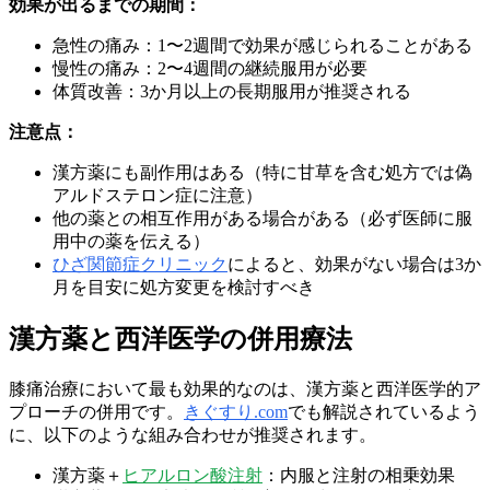
効果が出るまでの期間：
急性の痛み：1〜2週間で効果が感じられることがある
慢性の痛み：2〜4週間の継続服用が必要
体質改善：3か月以上の長期服用が推奨される
注意点：
漢方薬にも副作用はある（特に甘草を含む処方では偽
アルドステロン症に注意）
他の薬との相互作用がある場合がある（必ず医師に服
用中の薬を伝える）
ひざ関節症クリニック
によると、効果がない場合は3か
月を目安に処方変更を検討すべき
漢方薬と西洋医学の併用療法
膝痛治療において最も効果的なのは、漢方薬と西洋医学的ア
プローチの併用です。
きぐすり.com
でも解説されているよう
に、以下のような組み合わせが推奨されます。
漢方薬＋
ヒアルロン酸注射
：内服と注射の相乗効果