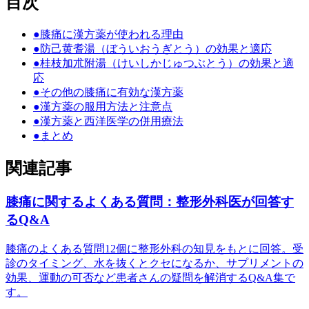
目次
●
膝痛に漢方薬が使われる理由
●
防己黄耆湯（ぼういおうぎとう）の効果と適応
●
桂枝加朮附湯（けいしかじゅつぶとう）の効果と適
応
●
その他の膝痛に有効な漢方薬
●
漢方薬の服用方法と注意点
●
漢方薬と西洋医学の併用療法
●
まとめ
関連記事
膝痛に関するよくある質問：整形外科医が回答す
るQ&A
膝痛のよくある質問12個に整形外科の知見をもとに回答。受
診のタイミング、水を抜くとクセになるか、サプリメントの
効果、運動の可否など患者さんの疑問を解消するQ&A集で
す。