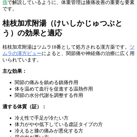
係
で解説しているように、体重管理は膝痛改善の重要な要素
です。
桂枝加朮附湯（けいしかじゅつぶと
う）の効果と適応
桂枝加朮附湯はツムラ18番として処方される漢方薬です。
ツ
ムラの漢方ビュー
によると、関節痛や神経痛の治療に広く用
いられています。
主な効果：
関節の痛みを鎮める鎮痛作用
体を温めて血行を促進する温熱作用
関節の水分代謝を調整する作用
適する体質（証）：
冷え性で手足が冷たい方
体力がやや低下している虚証タイプの方
冷えると膝の痛みが悪化する方