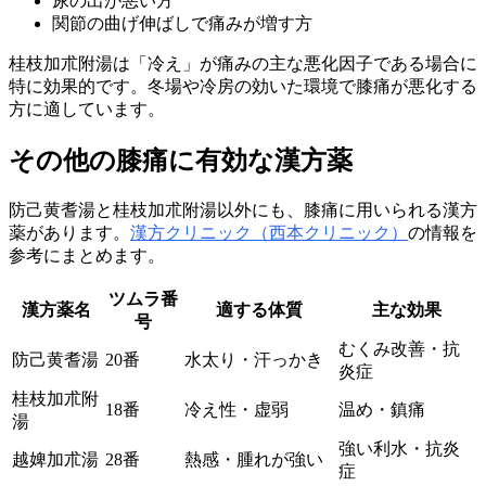
尿の出が悪い方
関節の曲げ伸ばしで痛みが増す方
桂枝加朮附湯は「冷え」が痛みの主な悪化因子である場合に
特に効果的です。冬場や冷房の効いた環境で膝痛が悪化する
方に適しています。
その他の膝痛に有効な漢方薬
防己黄耆湯と桂枝加朮附湯以外にも、膝痛に用いられる漢方
薬があります。
漢方クリニック（西本クリニック）
の情報を
参考にまとめます。
ツムラ番
漢方薬名
適する体質
主な効果
号
むくみ改善・抗
防己黄耆湯
20番
水太り・汗っかき
炎症
桂枝加朮附
18番
冷え性・虚弱
温め・鎮痛
湯
強い利水・抗炎
越婢加朮湯
28番
熱感・腫れが強い
症