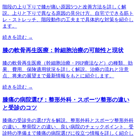
階段の上り下りで膝が痛い原因5つと改善方法を詳しく解
説。上りと下りで異なる原因の見分け方、自宅でできる筋ト
レ・ストレッチ、階段動作の工夫まで具体的な対策を紹介し
ます。
続きを読む →
膝の軟骨再生医療：幹細胞治療の可能性と現状
膝の軟骨再生医療（幹細胞治療・PRP療法など）の種類、効
果、費用、保険適用状況を詳しく解説。治療の流れと注意
点、将来の展望まで最新情報をもとに紹介します。
続きを読む →
膝痛の病院選び：整形外科・スポーツ整形の違い
と受診のコツ
膝痛の受診先の選び方を解説。整形外科とスポーツ整形外科
の違い、整骨院との違い、良い病院のチェックポイント、受
診時の準備まで膝痛の病院選びに役立つ情報を詳しく紹介し