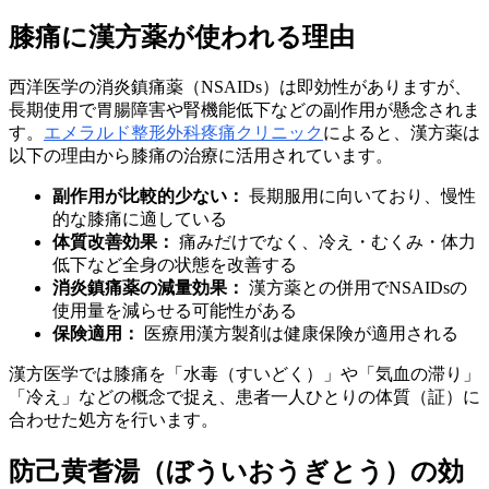
膝痛に漢方薬が使われる理由
西洋医学の消炎鎮痛薬（NSAIDs）は即効性がありますが、
長期使用で胃腸障害や腎機能低下などの副作用が懸念されま
す。
エメラルド整形外科疼痛クリニック
によると、漢方薬は
以下の理由から膝痛の治療に活用されています。
副作用が比較的少ない：
長期服用に向いており、慢性
的な膝痛に適している
体質改善効果：
痛みだけでなく、冷え・むくみ・体力
低下など全身の状態を改善する
消炎鎮痛薬の減量効果：
漢方薬との併用でNSAIDsの
使用量を減らせる可能性がある
保険適用：
医療用漢方製剤は健康保険が適用される
漢方医学では膝痛を「水毒（すいどく）」や「気血の滞り」
「冷え」などの概念で捉え、患者一人ひとりの体質（証）に
合わせた処方を行います。
防己黄耆湯（ぼういおうぎとう）の効