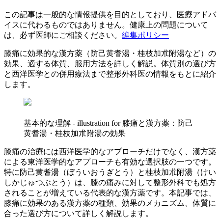
この記事は一般的な情報提供を目的としており、医療アドバ
イスに代わるものではありません。健康上の問題について
は、必ず医師にご相談ください。
編集ポリシー
膝痛に効果的な漢方薬（防己黄耆湯・桂枝加朮附湯など）の
効果、適する体質、服用方法を詳しく解説。体質別の選び方
と西洋医学との併用療法まで整形外科医の情報をもとに紹介
します。
基本的な理解 - illustration for 膝痛と漢方薬：防己
黄耆湯・桂枝加朮附湯の効果
膝痛の治療には西洋医学的なアプローチだけでなく、漢方薬
による東洋医学的なアプローチも有効な選択肢の一つです。
特に防己黄耆湯（ぼういおうぎとう）と桂枝加朮附湯（けい
しかじゅつぶとう）は、膝の痛みに対して整形外科でも処方
されることが増えている代表的な漢方薬です。本記事では、
膝痛に効果のある漢方薬の種類、効果のメカニズム、体質に
合った選び方について詳しく解説します。