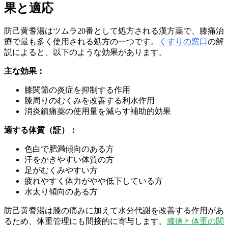
果と適応
防己黄耆湯はツムラ20番として処方される漢方薬で、膝痛治
療で最も多く使用される処方の一つです。
くすりの窓口
の解
説によると、以下のような効果があります。
主な効果：
膝関節の炎症を抑制する作用
膝周りのむくみを改善する利水作用
消炎鎮痛薬の使用量を減らす補助的効果
適する体質（証）：
色白で肥満傾向のある方
汗をかきやすい体質の方
足がむくみやすい方
疲れやすく体力がやや低下している方
水太り傾向のある方
防己黄耆湯は膝の痛みに加えて水分代謝を改善する作用があ
るため、体重管理にも間接的に寄与します。
膝痛と体重の関