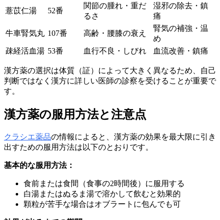
関節の腫れ・重だ
湿邪の除去・鎮
薏苡仁湯
52番
るさ
痛
腎気の補強・温
牛車腎気丸
107番
高齢・腰膝の衰え
め
疎経活血湯
53番
血行不良・しびれ
血流改善・鎮痛
漢方薬の選択は体質（証）によって大きく異なるため、自己
判断ではなく漢方に詳しい医師の診察を受けることが重要で
す。
漢方薬の服用方法と注意点
クラシエ薬品
の情報によると、漢方薬の効果を最大限に引き
出すための服用方法は以下のとおりです。
基本的な服用方法：
食前または食間（食事の2時間後）に服用する
白湯またはぬるま湯で溶かして飲むと効果的
顆粒が苦手な場合はオブラートに包んでも可