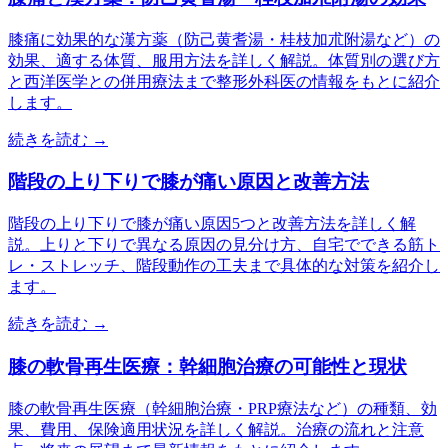
膝痛に効果的な漢方薬（防己黄耆湯・桂枝加朮附湯など）の
効果、適する体質、服用方法を詳しく解説。体質別の選び方
と西洋医学との併用療法まで整形外科医の情報をもとに紹介
します。
続きを読む →
階段の上り下りで膝が痛い原因と改善方法
階段の上り下りで膝が痛い原因5つと改善方法を詳しく解
説。上りと下りで異なる原因の見分け方、自宅でできる筋ト
レ・ストレッチ、階段動作の工夫まで具体的な対策を紹介し
ます。
続きを読む →
膝の軟骨再生医療：幹細胞治療の可能性と現状
膝の軟骨再生医療（幹細胞治療・PRP療法など）の種類、効
果、費用、保険適用状況を詳しく解説。治療の流れと注意