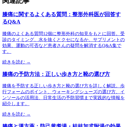
関連記事
膝痛に関するよくある質問：整形外科医が回答す
るQ&A
膝痛のよくある質問12個に整形外科の知見をもとに回答。受
診のタイミング、水を抜くとクセになるか、サプリメントの
効果、運動の可否など患者さんの疑問を解消するQ&A集で
す。
続きを読む →
膝痛の予防方法：正しい歩き方と靴の選び方
膝痛を予防する正しい歩き方と靴の選び方を詳しく解説。歩
行フォームのポイント、ウォーキングシューズの選び方、イ
ンソールの活用法、日常生活の予防習慣まで実践的な情報を
紹介します。
続きを読む →
膝痛と漢方薬：防己黄耆湯・桂枝加朮附湯の効果