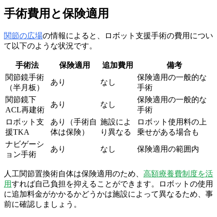
手術費用と保険適用
関節の広場
の情報によると、ロボット支援手術の費用につい
て以下のような状況です。
手術法
保険適用
追加費用
備考
関節鏡手術
保険適用の一般的な
あり
なし
（半月板）
手術
関節鏡下
保険適用の一般的な
あり
なし
ACL再建術
手術
ロボット支
あり（手術自
施設によ
ロボット使用料の上
援TKA
体は保険）
り異なる
乗せがある場合も
ナビゲーシ
あり
なし
保険適用の範囲内
ョン手術
人工関節置換術自体は保険適用のため、
高額療養費制度を活
用
すれば自己負担を抑えることができます。ロボットの使用
に追加料金がかかるかどうかは施設によって異なるため、事
前に確認しましょう。