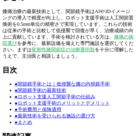
膝痛治療の最新技術として、関節鏡手術はAIや3Dイメージ
ングの導入で精度が向上し、ロボット支援手術は人工関節置
換術を0.5mm単位の精密さで実現しています。これらの技術
は従来の手術と比較して低侵襲で回復が早く、治療成績の向
上に貢献しています。手術を検討されている方は、
膝痛の病
院選び
を参考に、最新設備を備えた専門施設を選択してくだ
さい。まずは
変形性膝関節症の治療選択肢
を十分に理解した
うえで、主治医と相談しましょう。
目次
●
関節鏡手術とは｜低侵襲な膝の内視鏡手術
●
関節鏡手術の最新技術
●
ロボット支援人工関節手術の仕組み
●
ロボット支援手術のメリットとデメリット
●
手術費用と保険適用
●
最新技術を受けられる施設の選び方
●
まとめ