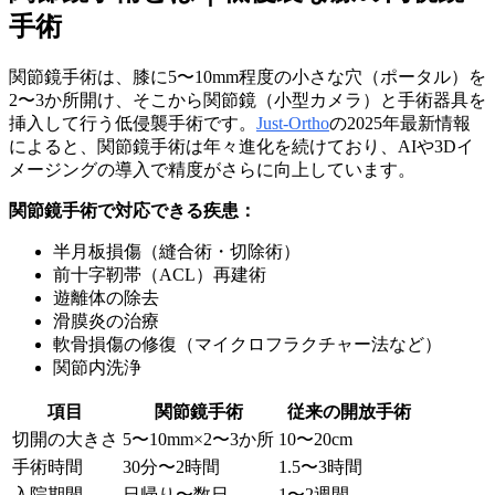
手術
関節鏡手術は、膝に5〜10mm程度の小さな穴（ポータル）を
2〜3か所開け、そこから関節鏡（小型カメラ）と手術器具を
挿入して行う低侵襲手術です。
Just-Ortho
の2025年最新情報
によると、関節鏡手術は年々進化を続けており、AIや3Dイ
メージングの導入で精度がさらに向上しています。
関節鏡手術で対応できる疾患：
半月板損傷（縫合術・切除術）
前十字靭帯（ACL）再建術
遊離体の除去
滑膜炎の治療
軟骨損傷の修復（マイクロフラクチャー法など）
関節内洗浄
項目
関節鏡手術
従来の開放手術
切開の大きさ
5〜10mm×2〜3か所
10〜20cm
手術時間
30分〜2時間
1.5〜3時間
入院期間
日帰り〜数日
1〜2週間