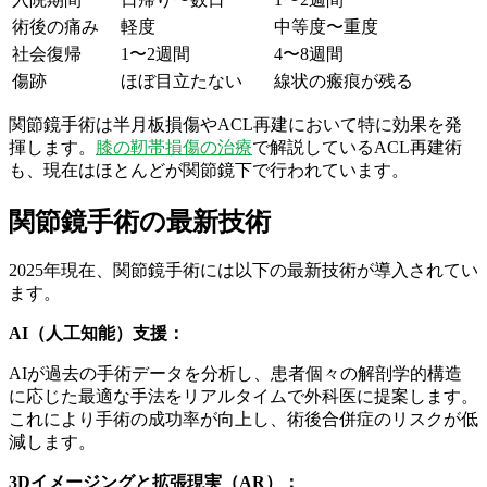
術後の痛み
軽度
中等度〜重度
社会復帰
1〜2週間
4〜8週間
傷跡
ほぼ目立たない
線状の瘢痕が残る
関節鏡手術は半月板損傷やACL再建において特に効果を発
揮します。
膝の靭帯損傷の治療
で解説しているACL再建術
も、現在はほとんどが関節鏡下で行われています。
関節鏡手術の最新技術
2025年現在、関節鏡手術には以下の最新技術が導入されてい
ます。
AI（人工知能）支援：
AIが過去の手術データを分析し、患者個々の解剖学的構造
に応じた最適な手法をリアルタイムで外科医に提案します。
これにより手術の成功率が向上し、術後合併症のリスクが低
減します。
3Dイメージングと拡張現実（AR）：