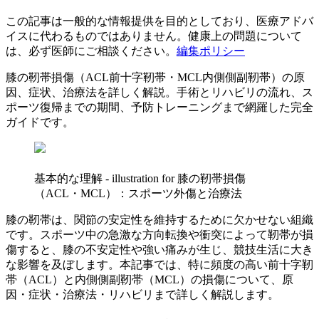
この記事は一般的な情報提供を目的としており、医療アドバ
イスに代わるものではありません。健康上の問題について
は、必ず医師にご相談ください。
編集ポリシー
膝の靭帯損傷（ACL前十字靭帯・MCL内側側副靭帯）の原
因、症状、治療法を詳しく解説。手術とリハビリの流れ、ス
ポーツ復帰までの期間、予防トレーニングまで網羅した完全
ガイドです。
基本的な理解 - illustration for 膝の靭帯損傷
（ACL・MCL）：スポーツ外傷と治療法
膝の靭帯は、関節の安定性を維持するために欠かせない組織
です。スポーツ中の急激な方向転換や衝突によって靭帯が損
傷すると、膝の不安定性や強い痛みが生じ、競技生活に大き
な影響を及ぼします。本記事では、特に頻度の高い前十字靭
帯（ACL）と内側側副靭帯（MCL）の損傷について、原
因・症状・治療法・リハビリまで詳しく解説します。