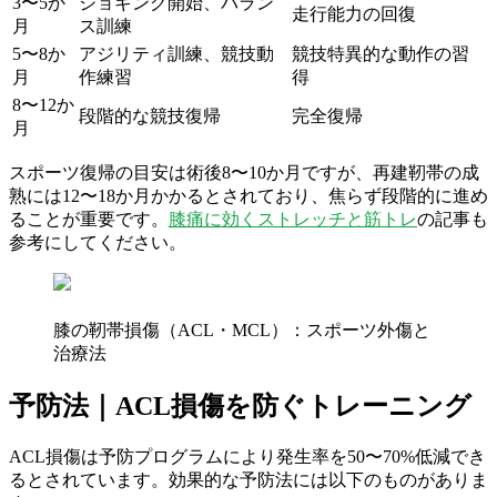
3〜5か
ジョギング開始、バラン
走行能力の回復
月
ス訓練
5〜8か
アジリティ訓練、競技動
競技特異的な動作の習
月
作練習
得
8〜12か
段階的な競技復帰
完全復帰
月
スポーツ復帰の目安は術後8〜10か月ですが、再建靭帯の成
熟には12〜18か月かかるとされており、焦らず段階的に進め
ることが重要です。
膝痛に効くストレッチと筋トレ
の記事も
参考にしてください。
膝の靭帯損傷（ACL・MCL）：スポーツ外傷と
治療法
予防法｜ACL損傷を防ぐトレーニング
ACL損傷は予防プログラムにより発生率を50〜70%低減でき
るとされています。効果的な予防法には以下のものがありま