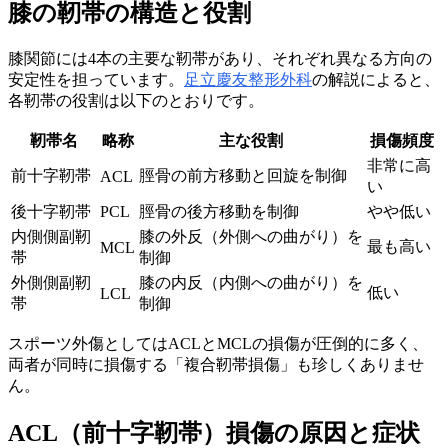
膝の靭帯の構造と役割
膝関節には4本の主要な靭帯があり、それぞれ異なる方向の
安定性を担っています。
足立慶友整形外科
の解説によると、
各靭帯の役割は以下のとおりです。
靭帯名
略称
主な役割
損傷頻度
非常に高
前十字靭帯
脛骨の前方移動と回旋を制御
ACL
い
後十字靭帯
PCL
脛骨の後方移動を制御
やや低い
内側側副靭
膝の外反（外側への曲がり）を
最も高い
MCL
帯
制御
外側側副靭
膝の内反（内側への曲がり）を
低い
LCL
帯
制御
スポーツ外傷としてはACLとMCLの損傷が圧倒的に多く、
両者が同時に損傷する「複合靭帯損傷」も珍しくありませ
ん。
ACL（前十字靭帯）損傷の原因と症状