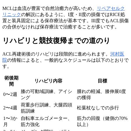
MCLは血流が豊富で自然治癒力が高いため、
リペアセルク
リニック
の解説にあるように、I度・II度の損傷ではRICE処
置と装具固定による保存療法が基本です。III度でもACL損傷
の合併がなければ保存療法で治癒することが多いです。
リハビリと競技復帰までの道のり
ACL再建術後のリハビリは段階的に進められます。
河村医
院
の情報によると、一般的なスケジュールは以下のとおりで
す。
術後期
リハビリ内容
目標
間
膝の可動域訓練、アイシ
腫れの軽減、膝伸展0度
0〜2週
ング
の獲得
荷重歩行訓練、大腿四頭
2〜4週
松葉杖なしでの歩行
筋訓練
1〜3か
自転車エルゴメーター、
筋力の回復（健側の70%
月
筋力強化
以上）