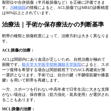
裂部位や合併損傷（半月板損傷など）を正確に評価できま
す。
川崎病院
の情報によると、ACL損傷ではMRIの診断精度
は90%以上とされています。
治療法｜手術か保存療法かの判断基準
靭帯の種類と損傷程度によって、治療方針は大きく異なりま
す。
ACL損傷の治療：
ACLは関節内にあり血流が乏しいため、自然治癒が極めて
困難です。
順天堂大学医学部附属順天堂医院
によると、スポ
ーツ復帰を希望する場合は関節鏡視下でのACL再建術が第
一選択となります。手術では、自分の腱（半腱様筋腱や膝蓋
腱）を用いて靭帯を再建します。
一方、スポーツを行わない中高年者で日常生活に大きな支障
がない場合は、保存療法（筋力強化・装具使用）が選択され
ることもあります。
MCL損傷の治療：