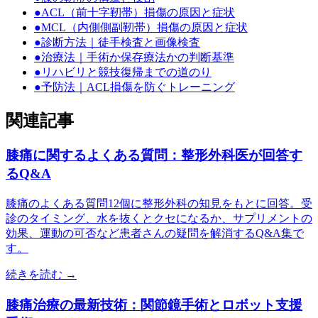
●
ACL（前十字靭帯）損傷の原因と症状
●
MCL（内側側副靭帯）損傷の原因と症状
●
診断方法｜徒手検査と画像検査
●
治療法｜手術か保存療法かの判断基準
●
リハビリと競技復帰までの道のり
●
予防法｜ACL損傷を防ぐトレーニング
関連記事
膝痛に関するよくある質問：整形外科医が回答す
るQ&A
膝痛のよくある質問12個に整形外科の知見をもとに回答。受
診のタイミング、水を抜くとクセになるか、サプリメントの
効果、運動の可否など患者さんの疑問を解消するQ&A集で
す。
続きを読む →
膝痛治療の最新技術：関節鏡手術とロボット支援