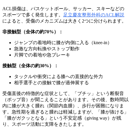
ACL損傷は、バスケットボール、サッカー、スキーなどの
スポーツで多く発生します。
足立慶友整形外科のACL解説
によると、受傷のメカニズムは大きく2つに分けられます。
非接触型（全体の約70%）：
ジャンプの着地時に膝が内側に入る（knee-in）
急激な方向転換やストップ動作
片脚での着地や急ブレーキ
接触型（全体の約30%）：
タックルや衝突による膝への直接的な外力
相手選手との接触で膝が過伸展する
受傷直後の特徴的な症状として、「ブチッ」という断裂音
（ポップ音）が聞こえることがあります。その後、数時間以
内に膝が大きく腫れ（関節内血腫）、歩行が困難になりま
す。急性期を過ぎると腫れは軽減しますが、「膝が抜ける」
「膝がガクッとなる」という不安定感（giving way）が残
り、スポーツ活動に支障をきたします。