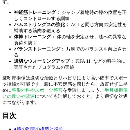
す。
神経筋トレーニング：
ジャンプ着地時の膝の位置を正
しくコントロールする訓練
ハムストリングスの強化：
ACLと同じ方向の安定性を
補助する筋肉を鍛える
体幹トレーニング：
体の軸を安定させ、膝への異常な
負荷を防ぐ
バランストレーニング：
片脚でのバランスを向上させ
る
適切なウォーミングアップ：
FIFA 11+などの科学的に
実証されたプログラムの実施
膝靭帯損傷は適切な治療とリハビリにより高い確率でスポー
ツ復帰が可能です。膝に不安定感を感じたら、放置せずに早
めに
整形外科やスポーツ整形
を受診しましょう。
半月板損傷
との違いや関連
についても理解しておくと、より適切な対処
につながります。
目次
●
膝の靭帯の構造と役割