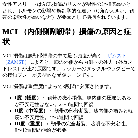
女性アスリートはACL損傷のリスクが男性の2〜8倍高いと
され、ホルモンの影響や解剖学的な違い（Q角が大きい、靭
帯の柔軟性が高いなど）が要因として指摘されています。
MCL（内側側副靭帯）損傷の原因と症
状
MCL損傷は膝靭帯損傷の中で最も頻度が高く、
ザムスト
（ZAMST）
によると、膝の外側から内側への外力（外反ス
トレス）が主な原因です。サッカーのタックルやラグビーで
の接触プレーが典型的な受傷シーンです。
MCL損傷は重症度によって3段階に分類されます。
I度（軽度）：
靭帯の微小損傷。膝内側の圧痛はある
が不安定性はない。2〜3週間で回復
II度（中等度）：
靭帯の部分断裂。膝内側の痛みと軽
度の不安定性。4〜6週間で回復
III度（重度）：
靭帯の完全断裂。著明な不安定性。
8〜12週間の治療が必要