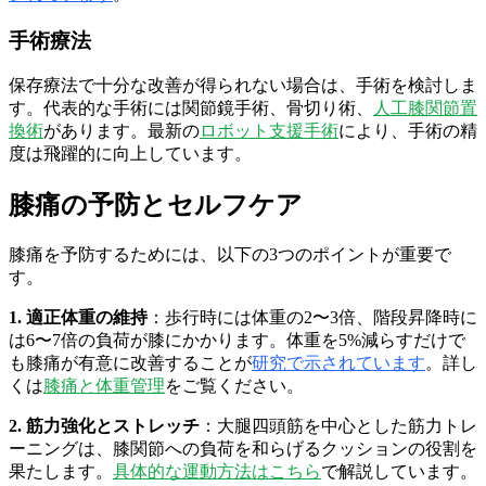
手術療法
保存療法で十分な改善が得られない場合は、手術を検討しま
す。代表的な手術には関節鏡手術、骨切り術、
人工膝関節置
換術
があります。最新の
ロボット支援手術
により、手術の精
度は飛躍的に向上しています。
膝痛の予防とセルフケア
膝痛を予防するためには、以下の3つのポイントが重要で
す。
1. 適正体重の維持
：歩行時には体重の2〜3倍、階段昇降時に
は6〜7倍の負荷が膝にかかります。体重を5%減らすだけで
も膝痛が有意に改善することが
研究で示されています
。詳し
くは
膝痛と体重管理
をご覧ください。
2. 筋力強化とストレッチ
：大腿四頭筋を中心とした筋力トレ
ーニングは、膝関節への負荷を和らげるクッションの役割を
果たします。
具体的な運動方法はこちら
で解説しています。