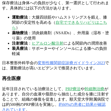
保存療法は身体への負担が少なく、第一選択として行われま
す。具体的には以下の方法があります。
運動療法
：大腿四頭筋やハムストリングスを鍛え、膝
関節の安定性を高める（
自宅でできるリハビリはこち
ら
）
薬物療法
：消炎鎮痛剤（NSAIDs）、外用薬（湿布・塗
り薬）の使用
注射療法
：
ヒアルロン酸注射
による関節内の潤滑改善
装具療法
：サポーターやインソールによる膝への負担
軽減
日本整形外科学会の
変形性膝関節症診療ガイドライン2023
で
は、運動療法が高いエビデンスで推奨されています。
再生医療
近年注目されている治療法として、
PRP療法
や
幹細胞治療
が
あります。自分の血液や脂肪から抽出した成分を膝に注射す
ることで、組織の修復を促進します。順天堂大学附属病院で
は約500例のPRP療法を実施し、
約60%の患者に効果が確認
されています
。