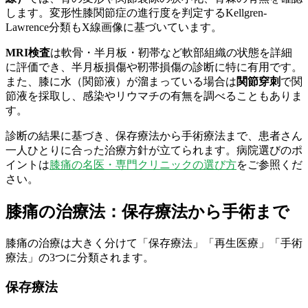
します。変形性膝関節症の進行度を判定するKellgren-
Lawrence分類もX線画像に基づいています。
MRI検査
は軟骨・半月板・靭帯など軟部組織の状態を詳細
に評価でき、半月板損傷や靭帯損傷の診断に特に有用です。
また、膝に水（関節液）が溜まっている場合は
関節穿刺
で関
節液を採取し、感染やリウマチの有無を調べることもありま
す。
診断の結果に基づき、保存療法から手術療法まで、患者さん
一人ひとりに合った治療方針が立てられます。病院選びのポ
イントは
膝痛の名医・専門クリニックの選び方
をご参照くだ
さい。
膝痛の治療法：保存療法から手術まで
膝痛の治療は大きく分けて「保存療法」「再生医療」「手術
療法」の3つに分類されます。
保存療法