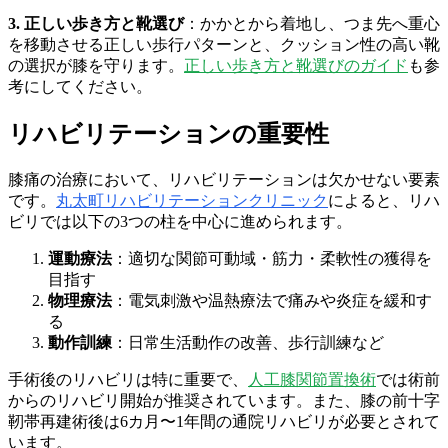
3. 正しい歩き方と靴選び
：かかとから着地し、つま先へ重心
を移動させる正しい歩行パターンと、クッション性の高い靴
の選択が膝を守ります。
正しい歩き方と靴選びのガイド
も参
考にしてください。
リハビリテーションの重要性
膝痛の治療において、リハビリテーションは欠かせない要素
です。
丸太町リハビリテーションクリニック
によると、リハ
ビリでは以下の3つの柱を中心に進められます。
運動療法
：適切な関節可動域・筋力・柔軟性の獲得を
目指す
物理療法
：電気刺激や温熱療法で痛みや炎症を緩和す
る
動作訓練
：日常生活動作の改善、歩行訓練など
手術後のリハビリは特に重要で、
人工膝関節置換術
では術前
からのリハビリ開始が推奨されています。また、膝の前十字
靭帯再建術後は6カ月〜1年間の通院リハビリが必要とされて
います。