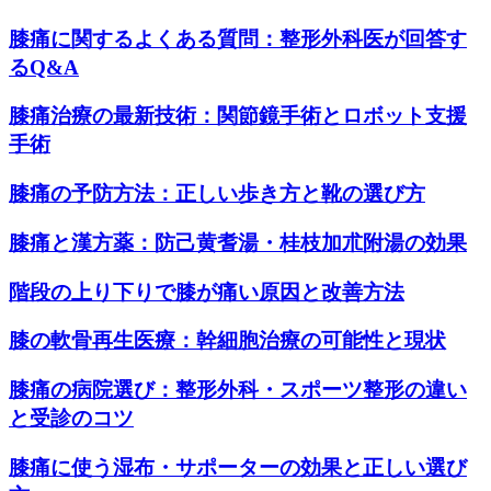
膝痛に関するよくある質問：整形外科医が回答す
るQ&A
膝痛治療の最新技術：関節鏡手術とロボット支援
手術
膝痛の予防方法：正しい歩き方と靴の選び方
膝痛と漢方薬：防己黄耆湯・桂枝加朮附湯の効果
階段の上り下りで膝が痛い原因と改善方法
膝の軟骨再生医療：幹細胞治療の可能性と現状
膝痛の病院選び：整形外科・スポーツ整形の違い
と受診のコツ
膝痛に使う湿布・サポーターの効果と正しい選び