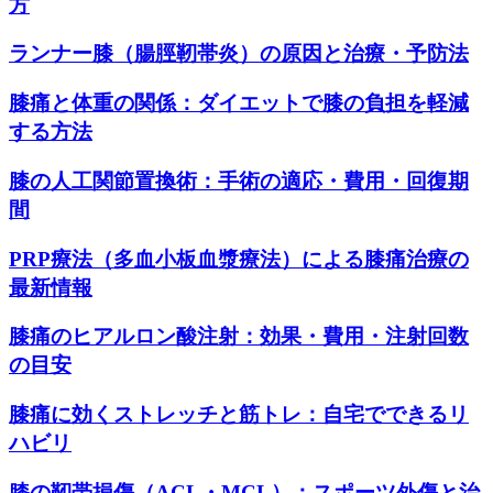
方
ランナー膝（腸脛靭帯炎）の原因と治療・予防法
膝痛と体重の関係：ダイエットで膝の負担を軽減
する方法
膝の人工関節置換術：手術の適応・費用・回復期
間
PRP療法（多血小板血漿療法）による膝痛治療の
最新情報
膝痛のヒアルロン酸注射：効果・費用・注射回数
の目安
膝痛に効くストレッチと筋トレ：自宅でできるリ
ハビリ
膝の靭帯損傷（ACL・MCL）：スポーツ外傷と治