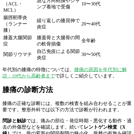
急な方向転換やジャ
（ACL・
10〜30代
ンプ着地で受傷
MCL）
腸脛靭帯炎
繰り返しの膝屈伸で
（ランナー
20〜40代
炎症
膝）
膝蓋大腿関節
膝蓋骨と大腿骨の間
全年齢
症
の軟骨損傷
自己免疫による関節
関節リウマチ
30〜50代
炎症
年代別の膝痛の特徴については、
膝痛の原因を年代別に解
説：10代から高齢者まで
で詳しくご紹介しています。
膝痛の診断方法
膝痛の正確な診断には、複数の検査を組み合わせることが重
要です。整形外科では以下の方法で診断が行われます。
問診と触診
では、痛みの部位・発症時期・悪化する動作・過
去の外傷歴などを確認します。続いて
レントゲン検査（X
線）
では、骨の変形や関節裂隙の狭小化、骨棘の有無を確認