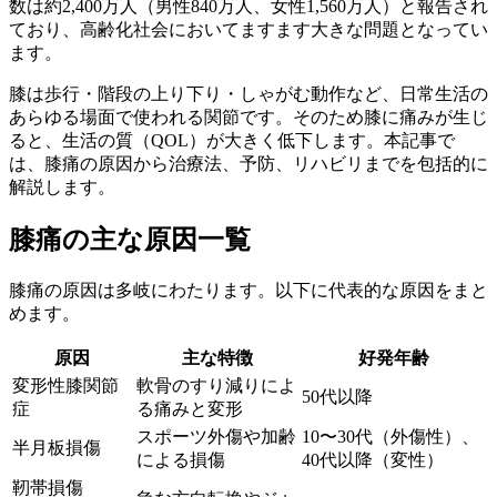
数は約2,400万人（男性840万人、女性1,560万人）と報告され
ており、高齢化社会においてますます大きな問題となってい
ます。
膝は歩行・階段の上り下り・しゃがむ動作など、日常生活の
あらゆる場面で使われる関節です。そのため膝に痛みが生じ
ると、生活の質（QOL）が大きく低下します。本記事で
は、膝痛の原因から治療法、予防、リハビリまでを包括的に
解説します。
膝痛の主な原因一覧
膝痛の原因は多岐にわたります。以下に代表的な原因をまと
めます。
原因
主な特徴
好発年齢
変形性膝関節
軟骨のすり減りによ
50代以降
症
る痛みと変形
スポーツ外傷や加齢
10〜30代（外傷性）、
半月板損傷
による損傷
40代以降（変性）
靭帯損傷