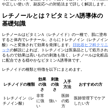
や正しい使い方、副反応への対処法まで詳しく解説します。
レチノールとは？ビタミンA誘導体の
基礎知識
レチノールはビタミンA（レチノイド）の一種で、肌に塗布
すると体内でレチナール、さらにトレチノイン（レチノイン
酸）へと変換されて効果を発揮します。
日比谷ヒフ科クリニ
ック
の解説によれば、トレチノインは医薬品として処方され
るもので効果は高いものの刺激も強く、レチノールは化粧品
に配合できる穏やかなビタミンA誘導体です。
レチノイドの種類と特徴を以下にまとめます。
効果
刺激
入手
レチノイドの種類
の強
の強
おすすめの方
方法
さ
さ
非常
医師
トレチノイン（レ
医師管理下でケア
に強
強い
の処
チノイン酸）
したい方
い
方