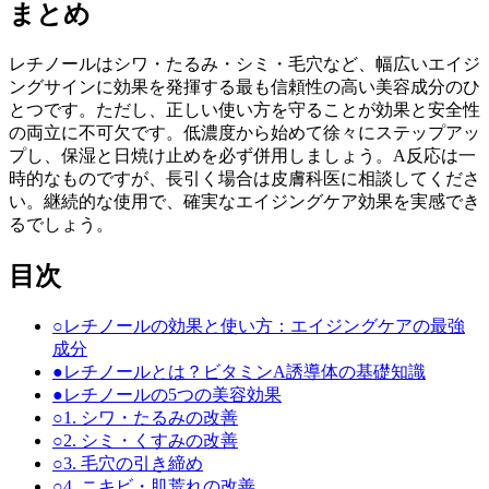
まとめ
レチノールはシワ・たるみ・シミ・毛穴など、幅広いエイジ
ングサインに効果を発揮する最も信頼性の高い美容成分のひ
とつです。ただし、正しい使い方を守ることが効果と安全性
の両立に不可欠です。低濃度から始めて徐々にステップアッ
プし、保湿と日焼け止めを必ず併用しましょう。A反応は一
時的なものですが、長引く場合は皮膚科医に相談してくださ
い。継続的な使用で、確実なエイジングケア効果を実感でき
るでしょう。
目次
○
レチノールの効果と使い方：エイジングケアの最強
成分
●
レチノールとは？ビタミンA誘導体の基礎知識
●
レチノールの5つの美容効果
○
1. シワ・たるみの改善
○
2. シミ・くすみの改善
○
3. 毛穴の引き締め
○
4. ニキビ・肌荒れの改善