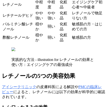
中程
中程
化粧
エイジングケア初
レチノール
度
度
品
心者〜中級者
やや
やや
化粧
レチノールで物足
レチナールデヒド
強い
強い
品
りない方
パルミチン酸レチ
穏や
化粧
敏感肌の方・はじ
弱い
ノール
か
品
めての方
穏や
化粧
酢酸レチノール
弱い
敏感肌の方
か
品
実践的な方法 - illustration for レチノールの効果と
使い方：エイジングケアの最強成分
レチノールの5つの美容効果
アイシークリニック
の皮膚科医による解説や
PMCの臨床レ
ビュー
によると、レチノールには以下の効果が科学的に確認
されています。