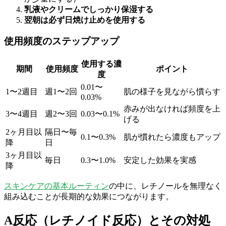
乳液やクリームでしっかり保湿する
翌朝は必ず日焼け止めを使用する
使用頻度のステップアップ
使用する濃
期間
使用頻度
ポイント
度
0.01〜
1〜2週目
週1〜2回
肌の様子を見ながら慣らす
0.03%
赤みが出なければ頻度を上
3〜4週目
週2〜3回
0.03〜0.1%
げる
2ヶ月目以
隔日〜毎
0.1〜0.3%
肌が慣れたら濃度もアップ
降
日
3ヶ月目以
毎日
0.3〜1.0%
安定した効果を実感
降
スキンケアの基本ルーティン
の中に、レチノールを無理なく
組み込むことが長期的な効果につながります。
A反応（レチノイド反応）とその対処