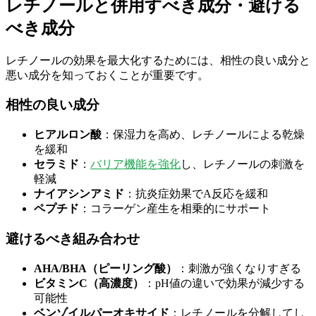
レチノールと併用すべき成分・避ける
べき成分
レチノールの効果を最大化するためには、相性の良い成分と
悪い成分を知っておくことが重要です。
相性の良い成分
ヒアルロン酸
：保湿力を高め、レチノールによる乾燥
を緩和
セラミド
：
バリア機能を強化
し、レチノールの刺激を
軽減
ナイアシンアミド
：抗炎症効果でA反応を緩和
ペプチド
：コラーゲン産生を相乗的にサポート
避けるべき組み合わせ
AHA/BHA（ピーリング酸）
：刺激が強くなりすぎる
ビタミンC（高濃度）
：pH値の違いで効果が減少する
可能性
ベンゾイルパーオキサイド
：レチノールを分解してし