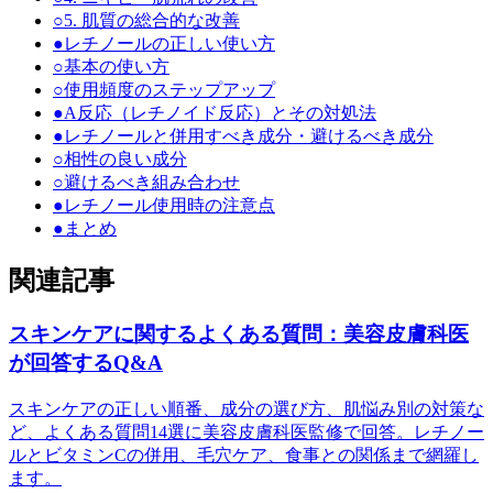
○
5. 肌質の総合的な改善
●
レチノールの正しい使い方
○
基本の使い方
○
使用頻度のステップアップ
●
A反応（レチノイド反応）とその対処法
●
レチノールと併用すべき成分・避けるべき成分
○
相性の良い成分
○
避けるべき組み合わせ
●
レチノール使用時の注意点
●
まとめ
関連記事
スキンケアに関するよくある質問：美容皮膚科医
が回答するQ&A
スキンケアの正しい順番、成分の選び方、肌悩み別の対策な
ど、よくある質問14選に美容皮膚科医監修で回答。レチノー
ルとビタミンCの併用、毛穴ケア、食事との関係まで網羅し
ます。