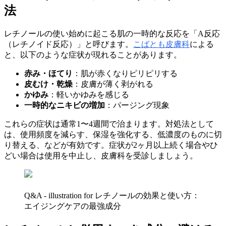
法
レチノールの使い始めに起こる肌の一時的な反応を「A反応
（レチノイド反応）」と呼びます。
こばとも皮膚科
による
と、以下のような症状が現れることがあります。
赤み・ほてり
：肌が赤くなりピリピリする
皮むけ・乾燥
：皮膚が薄く剥がれる
かゆみ
：軽いかゆみを感じる
一時的なニキビの増加
：パージング現象
これらの症状は通常1〜4週間で治まります。対処法として
は、使用頻度を減らす、保湿を強化する、低濃度のものに切
り替える、などが有効です。症状が2ヶ月以上続く場合やひ
どい場合は使用を中止し、皮膚科を受診しましょう。
Q&A - illustration for レチノールの効果と使い方：
エイジングケアの最強成分