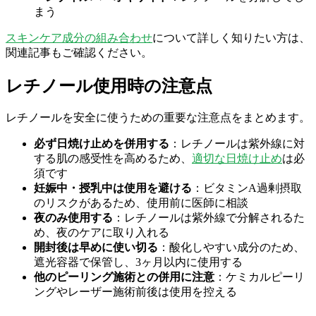
まう
スキンケア成分の組み合わせ
について詳しく知りたい方は、
関連記事もご確認ください。
レチノール使用時の注意点
レチノールを安全に使うための重要な注意点をまとめます。
必ず日焼け止めを併用する
：レチノールは紫外線に対
する肌の感受性を高めるため、
適切な日焼け止め
は必
須です
妊娠中・授乳中は使用を避ける
：ビタミンA過剰摂取
のリスクがあるため、使用前に医師に相談
夜のみ使用する
：レチノールは紫外線で分解されるた
め、夜のケアに取り入れる
開封後は早めに使い切る
：酸化しやすい成分のため、
遮光容器で保管し、3ヶ月以内に使用する
他のピーリング施術との併用に注意
：ケミカルピーリ
ングやレーザー施術前後は使用を控える