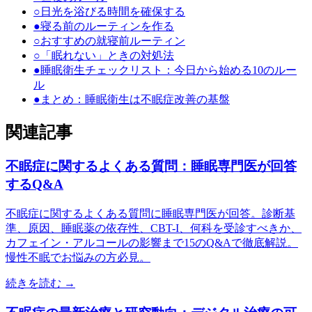
○
日光を浴びる時間を確保する
●
寝る前のルーティンを作る
○
おすすめの就寝前ルーティン
○
「眠れない」ときの対処法
●
睡眠衛生チェックリスト：今日から始める10のルー
ル
●
まとめ：睡眠衛生は不眠症改善の基盤
関連記事
不眠症に関するよくある質問：睡眠専門医が回答
するQ&A
不眠症に関するよくある質問に睡眠専門医が回答。診断基
準、原因、睡眠薬の依存性、CBT-I、何科を受診すべきか、
カフェイン・アルコールの影響まで15のQ&Aで徹底解説。
慢性不眠でお悩みの方必見。
続きを読む →