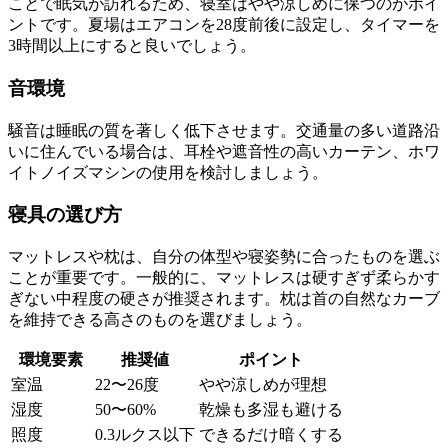
ことで眠気が訪れるため、寝室はやや涼しめに保つのがポイ
ントです。夏場はエアコンを28度前後に設定し、タイマーを
3時間以上にすると良いでしょう。
音環境
騒音は睡眠の質を著しく低下させます。交通量の多い道路沿
いに住んでいる場合は、耳栓や遮音性の高いカーテン、ホワ
イトノイズマシンの使用を検討しましょう。
寝具の選び方
マットレスや枕は、自分の体型や寝姿勢に合ったものを選ぶ
ことが重要です。一般的に、マットレスは硬すぎず柔らかす
ぎない中程度の硬さが推奨されます。枕は首の自然なカーブ
を維持できる高さのものを選びましょう。
環境要素
推奨値
ポイント
室温
22〜26度
やや涼しめが理想
湿度
50〜60%
乾燥も多湿も避ける
照度
0.3ルクス以下
できるだけ暗くする