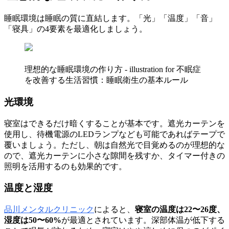
睡眠環境は睡眠の質に直結します。「光」「温度」「音」
「寝具」の4要素を最適化しましょう。
理想的な睡眠環境の作り方 - illustration for 不眠症
を改善する生活習慣：睡眠衛生の基本ルール
光環境
寝室はできるだけ暗くすることが基本です。遮光カーテンを
使用し、待機電源のLEDランプなども可能であればテープで
覆いましょう。ただし、朝は自然光で目覚めるのが理想的な
ので、遮光カーテンに小さな隙間を残すか、タイマー付きの
照明を活用するのも効果的です。
温度と湿度
品川メンタルクリニック
によると、
寝室の温度は22〜26度、
湿度は50〜60%
が最適とされています。深部体温が低下する