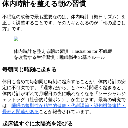
体内時計を整える朝の習慣
不眠症の改善で最も重要なのは、体内時計（概日リズム）を
正しく調整することです。そのカギとなるのが「朝の過ごし
方」です。
体内時計を整える朝の習慣 - illustration for 不眠症
を改善する生活習慣：睡眠衛生の基本ルール
毎朝同じ時刻に起きる
休日も含めて毎朝同じ時刻に起床することが、体内時計の安
定に不可欠です。「週末だから」と2〜3時間遅く起きると、
体内時計がずれて月曜日の夜に眠れなくなる「ソーシャルジ
ェットラグ（社会的時差ボケ）」が生じます。最新の研究で
は、
睡眠の規則性が精神的健康・代謝調節・認知機能維持・
長寿と関連がある
ことが報告されています。
起床後すぐに太陽光を浴びる