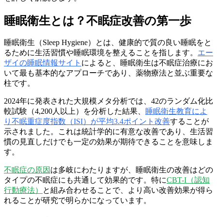
睡眠衛生とは？不眠症改善の第一歩
睡眠衛生（Sleep Hygiene）とは、健康的で質の良い睡眠をと
るために生活習慣や睡眠環境を整えることを指します。
エー
ザイの睡眠情報サイト
によると、睡眠衛生は不眠症治療にお
いて最も基本的なアプローチであり、薬物療法と並ぶ重要な
柱です。
2024年に発表された大規模メタ分析では、42のランダム化比
較試験（4,200人以上）を分析した結果、
睡眠衛生教育によ
り不眠重症度指数（ISI）が平均3.4ポイント改善
することが
示されました。これは統計学的に有意な改善であり、生活習
慣の見直しだけでも一定の効果が期待できることを意味しま
す。
不眠症の原因
は多岐にわたりますが、睡眠衛生の改善はどの
タイプの不眠症にも共通して効果的です。特に
CBT-I（認知
行動療法）
と組み合わせることで、より高い改善効果が得ら
れることが研究で明らかになっています。