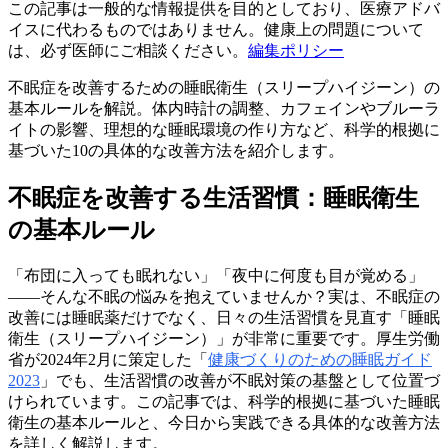
この記事は一般的な情報提供を目的としており、医療アドバ
イスに代わるものではありません。健康上の問題について
は、必ず医師にご相談ください。
編集ポリシー
不眠症を改善するための睡眠衛生（スリープハイジーン）の
基本ルールを解説。体内時計の調整、カフェインやブルーラ
イトの影響、理想的な睡眠環境の作り方など、科学的根拠に
基づいた10の具体的な改善方法を紹介します。
不眠症を改善する生活習慣：睡眠衛生
の基本ルール
「布団に入っても眠れない」「夜中に何度も目が覚める」
——そんな不眠の悩みを抱えていませんか？実は、不眠症の
改善には睡眠薬だけでなく、日々の生活習慣を見直す「睡眠
衛生（スリープハイジーン）」が非常に重要です。厚生労働
省が2024年2月に策定した「
健康づくりのための睡眠ガイド
2023
」でも、生活習慣の改善が不眠対策の基盤として位置づ
けられています。この記事では、科学的根拠に基づいた睡眠
衛生の基本ルールと、今日から実践できる具体的な改善方法
を詳しく解説します。