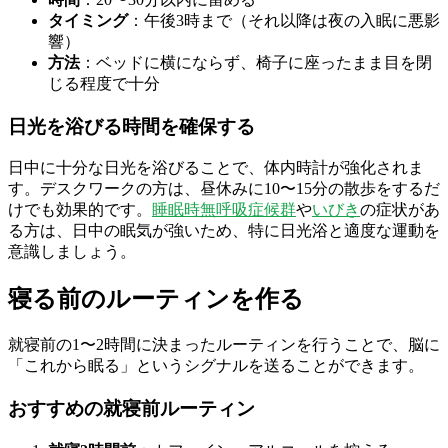
タイミング
：午後3時まで（それ以降は夜の入眠に悪影
響）
方法
：ベッドに横にならず、椅子に座ったまま目を閉
じる程度で十分
日光を浴びる時間を確保する
日中に十分な日光を浴びることで、体内時計が強化されま
す。デスクワークの方は、昼休みに10〜15分の散歩をするだ
けでも効果的です。
睡眠時無呼吸症候群
や
いびき
の症状があ
る方は、日中の眠気が強いため、特に日光浴と適度な運動を
意識しましょう。
寝る前のルーティンを作る
就寝前の1〜2時間に決まったルーティンを行うことで、脳に
「これから眠る」というシグナルを送ることができます。
おすすめの就寝前ルーティン