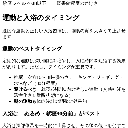
騒音レベル
40dB以下
図書館程度の静けさ
運動と入浴のタイミング
適度な運動と正しい入浴習慣は、睡眠の質を大きく向上させ
ます。
運動のベストタイミング
定期的な運動は深い睡眠を増やし、入眠時間を短縮する効果
があります。ただし、タイミングが重要です。
推奨
：夕方16〜18時頃のウォーキング・ジョギング・
水泳など（30分程度）
避けるべき
：就寝2時間以内の激しい運動（交感神経を
活性化させ覚醒状態になる）
朝の運動
も体内時計の調整に効果的
入浴は「ぬるめ・就寝90分前」がベスト
入浴は深部体温を一時的に上昇させ、その後の低下を促すこ