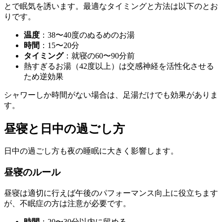
とで眠気を誘います。最適なタイミングと方法は以下のとお
りです。
温度
：38〜40度のぬるめのお湯
時間
：15〜20分
タイミング
：就寝の60〜90分前
熱すぎるお湯（42度以上）は交感神経を活性化させる
ため逆効果
シャワーしか時間がない場合は、足湯だけでも効果がありま
す。
昼寝と日中の過ごし方
日中の過ごし方も夜の睡眠に大きく影響します。
昼寝のルール
昼寝は適切に行えば午後のパフォーマンス向上に役立ちます
が、不眠症の方は注意が必要です。
時間
：20〜30分以内に留める