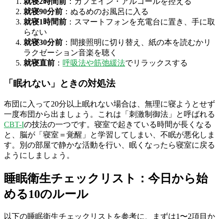
就寝2時間前
：カフェイン・アルコールを控える
就寝90分前
：ぬるめのお風呂に入る
就寝1時間前
：スマートフォンを充電台に置き、手に取
らない
就寝30分前
：間接照明に切り替え、紙の本を読むかリ
ラクゼーション音楽を聴く
就寝直前
：
呼吸法や筋弛緩法
でリラックスする
「眠れない」ときの対処法
布団に入って20分以上眠れない場合は、無理に寝ようとせず
一度布団から出ましょう。これは「刺激制御法」と呼ばれる
CBT-I
の技法の一つです。寝室で起きている時間が長くなる
と、脳が「寝室＝覚醒」と学習してしまい、不眠が悪化しま
す。別の部屋で静かな活動を行い、眠くなったら寝室に戻る
ようにしましょう。
睡眠衛生チェックリスト：今日から始
める10のルール
以下の睡眠衛生チェックリストを参考に、まずは1〜2項目か