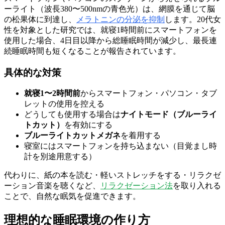
ーライト（波長380〜500nmの青色光）は、網膜を通じて脳
の松果体に到達し、
メラトニンの分泌を抑制
します。20代女
性を対象とした研究では、就寝1時間前にスマートフォンを
使用した場合、4日目以降から総睡眠時間が減少し、最長連
続睡眠時間も短くなることが報告されています。
具体的な対策
就寝1〜2時間前
からスマートフォン・パソコン・タブ
レットの使用を控える
どうしても使用する場合は
ナイトモード（ブルーライ
トカット）
を有効にする
ブルーライトカットメガネ
を着用する
寝室にはスマートフォンを持ち込まない（目覚まし時
計を別途用意する）
代わりに、紙の本を読む・軽いストレッチをする・リラクゼ
ーション音楽を聴くなど、
リラクゼーション法
を取り入れる
ことで、自然な眠気を促進できます。
理想的な睡眠環境の作り方