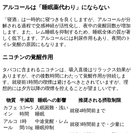
アルコールは「睡眠薬代わり」にならない
「寝酒」は一時的に寝つきを良くしますが、アルコールが分
解される過程で交感神経が活性化し、夜中の覚醒回数が増加
します。また、レム睡眠を抑制するため、睡眠全体の質が著
しく低下します。アルコールには利尿作用もあり、夜間のト
イレ覚醒の原因にもなります。
ニコチンの覚醒作用
タバコに含まれるニコチンは、吸入直後はリラックス効果が
ありますが、その後数時間にわたって覚醒作用が持続しま
す。就寝前1時間の喫煙は避けるべきとされていますが、理
想的には夕方以降の喫煙を控えることが望ましいです。
物質
半減期
睡眠への影響
推奨される摂取制限
カフェ
3.5〜5
入眠困難・浅い
就寝4時間前まで
イン
時間
睡眠
アルコ
1時
中途覚醒・レム
就寝3時間前まで・少量に
ール
間/10g
睡眠抑制