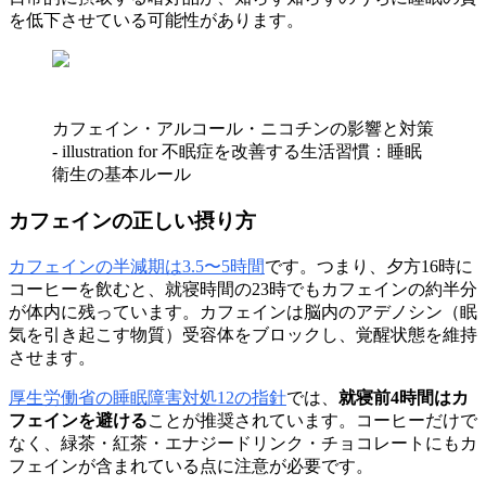
を低下させている可能性があります。
カフェイン・アルコール・ニコチンの影響と対策
- illustration for 不眠症を改善する生活習慣：睡眠
衛生の基本ルール
カフェインの正しい摂り方
カフェインの半減期は3.5〜5時間
です。つまり、夕方16時に
コーヒーを飲むと、就寝時間の23時でもカフェインの約半分
が体内に残っています。カフェインは脳内のアデノシン（眠
気を引き起こす物質）受容体をブロックし、覚醒状態を維持
させます。
厚生労働省の睡眠障害対処12の指針
では、
就寝前4時間はカ
フェインを避ける
ことが推奨されています。コーヒーだけで
なく、緑茶・紅茶・エナジードリンク・チョコレートにもカ
フェインが含まれている点に注意が必要です。