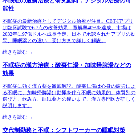
不眠症の最新治療と研究動向：デジタル治療の可
能性
不眠症の最新治療としてデジタル治療が注目。CBT-Iアプリ
は臨床試験で6.7点の改善効果、寛解率40%を達成。市場は
2032年に97億ドルへ成長予定。日本で承認されたアプリの効
果、睡眠薬との違い、受け方まで詳しく解説。
続きを読む →
不眠症の漢方治療：酸棗仁湯・加味帰脾湯などの
効果
不眠症に効く漢方薬を徹底解説。酸棗仁湯は心身の疲労によ
る不眠に、加味帰脾湯は動悸を伴う不眠に効果的。体質別の
選び方、飲み方、睡眠薬との違いまで、漢方専門医が詳しく
説明します。
続きを読む →
交代制勤務と不眠：シフトワーカーの睡眠対策