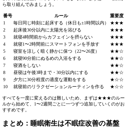
ら取り組んでみましょう。
番号
ルール
重要度
1
毎日同じ時刻に起床する（休日も±1時間以内）
★★★
2
起床後30分以内に太陽光を浴びる
★★★
3
就寝4時間前からカフェインを摂らない
★★★
4
就寝1〜2時間前にスマートフォンを手放す
★★★
5
寝室を涼しく暗く静かに保つ（22〜26度）
★★☆
6
就寝90分前にぬるめの入浴をする
★★☆
7
寝酒をしない
★★☆
8
昼寝は午後3時まで・30分以内にする
★★☆
9
夕方に30分程度の適度な運動をする
★☆☆
10
就寝前のリラクゼーションルーティンを作る
★☆☆
すべてを一度に変えるのは難しいため、まずは★★★のルー
ルから始めて、1〜2週間ごとに一つずつ追加していくのがお
すすめです。
まとめ：睡眠衛生は不眠症改善の基盤