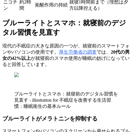
ニコチ
約2時
就寝1時間前まで（理想は夕
覚醒作用の持続
ン
間
方以降控える）
ブルーライトとスマホ：就寝前のデジ
タル習慣を見直す
現代の不眠症の大きな原因の一つが、就寝前のスマートフォ
ンやパソコンの使用です。
厚生労働省の調査
では、
20代の男
女の42%以上
が就寝前のスマホ使用が睡眠の妨げになってい
ると回答しています。
ブルーライトとスマホ：就寝前のデジタル習慣を
見直す - illustration for 不眠症を改善する生活習
慣：睡眠衛生の基本ルール
ブルーライトがメラトニンを抑制する
スマートフォンやパソコンのスクリーンから発せられるブル