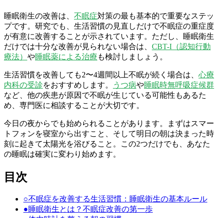
睡眠衛生の改善は、
不眠症
対策の最も基本的で重要なステッ
プです。研究でも、生活習慣の見直しだけで不眠症の重症度
が有意に改善することが示されています。ただし、睡眠衛生
だけでは十分な改善が見られない場合は、
CBT-I（認知行動
療法）
や
睡眠薬による治療
も検討しましょう。
生活習慣を改善しても2〜4週間以上不眠が続く場合は、
心療
内科の受診
をおすすめします。
うつ病
や
睡眠時無呼吸症候群
など、他の疾患が原因で不眠が生じている可能性もあるた
め、専門医に相談することが大切です。
今日の夜からでも始められることがあります。まずはスマー
トフォンを寝室から出すこと、そして明日の朝は決まった時
刻に起きて太陽光を浴びること。この2つだけでも、あなた
の睡眠は確実に変わり始めます。
目次
○
不眠症を改善する生活習慣：睡眠衛生の基本ルール
●
睡眠衛生とは？不眠症改善の第一歩