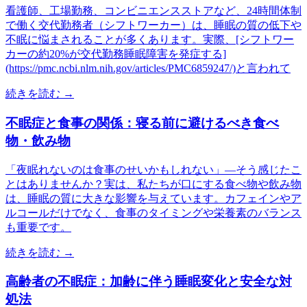
看護師、工場勤務、コンビニエンスストアなど、24時間体制
で働く交代勤務者（シフトワーカー）は、睡眠の質の低下や
不眠に悩まされることが多くあります。実際、[シフトワー
カーの約20%が交代勤務睡眠障害を発症する]
(https://pmc.ncbi.nlm.nih.gov/articles/PMC6859247/)と言われて
続きを読む →
不眠症と食事の関係：寝る前に避けるべき食べ
物・飲み物
「夜眠れないのは食事のせいかもしれない」—そう感じたこ
とはありませんか？実は、私たちが口にする食べ物や飲み物
は、睡眠の質に大きな影響を与えています。カフェインやア
ルコールだけでなく、食事のタイミングや栄養素のバランス
も重要です。
続きを読む →
高齢者の不眠症：加齢に伴う睡眠変化と安全な対
処法