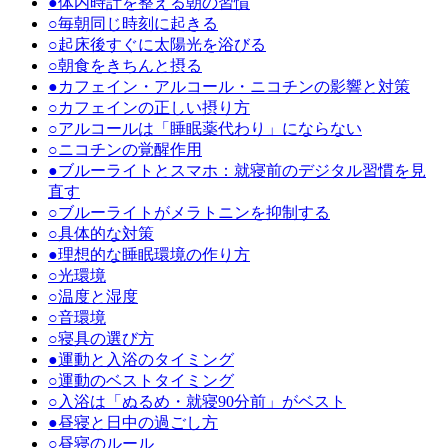
●
体内時計を整える朝の習慣
○
毎朝同じ時刻に起きる
○
起床後すぐに太陽光を浴びる
○
朝食をきちんと摂る
●
カフェイン・アルコール・ニコチンの影響と対策
○
カフェインの正しい摂り方
○
アルコールは「睡眠薬代わり」にならない
○
ニコチンの覚醒作用
●
ブルーライトとスマホ：就寝前のデジタル習慣を見
直す
○
ブルーライトがメラトニンを抑制する
○
具体的な対策
●
理想的な睡眠環境の作り方
○
光環境
○
温度と湿度
○
音環境
○
寝具の選び方
●
運動と入浴のタイミング
○
運動のベストタイミング
○
入浴は「ぬるめ・就寝90分前」がベスト
●
昼寝と日中の過ごし方
○
昼寝のルール