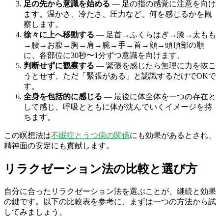
足の先から意識を始める
— 足の指の感覚に注意を向け
ます。温かさ、冷たさ、圧力など、何を感じるかを観
察します。
徐々に上へ移動する
— 足首→ふくらはぎ→膝→太もも
→腰→お腹→胸→肩→腕→手→首→顔→頭頂部の順
に、各部位に30秒〜1分ずつ意識を向けます。
判断せずに観察する
— 緊張を感じたら無理に力を抜こ
うとせず、ただ「緊張がある」と認識するだけでOKで
す。
全身を包括的に感じる
— 最後に体全体を一つの存在と
して感じ、呼吸とともに体が沈んでいくイメージを持
ちます。
この瞑想法は
不眠症とうつ病の関係
にも効果があるとされ、
精神面の安定にも貢献します。
リラクゼーション法の比較と選び方
自分に合ったリラクゼーション法を選ぶことが、継続と効果
の鍵です。以下の比較表を参考に、まずは一つの方法から試
してみましょう。