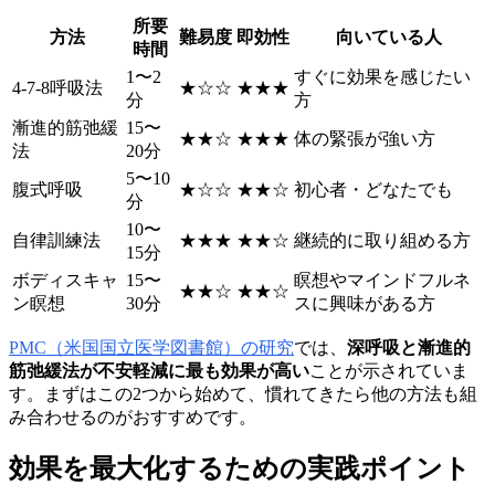
所要
方法
難易度
即効性
向いている人
時間
1〜2
すぐに効果を感じたい
4-7-8呼吸法
★☆☆
★★★
分
方
漸進的筋弛緩
15〜
★★☆
★★★
体の緊張が強い方
法
20分
5〜10
腹式呼吸
★☆☆
★★☆
初心者・どなたでも
分
10〜
自律訓練法
★★★
★★☆
継続的に取り組める方
15分
ボディスキャ
15〜
瞑想やマインドフルネ
★★☆
★★☆
ン瞑想
30分
スに興味がある方
PMC（米国国立医学図書館）の研究
では、
深呼吸と漸進的
筋弛緩法が不安軽減に最も効果が高い
ことが示されていま
す。まずはこの2つから始めて、慣れてきたら他の方法も組
み合わせるのがおすすめです。
効果を最大化するための実践ポイント