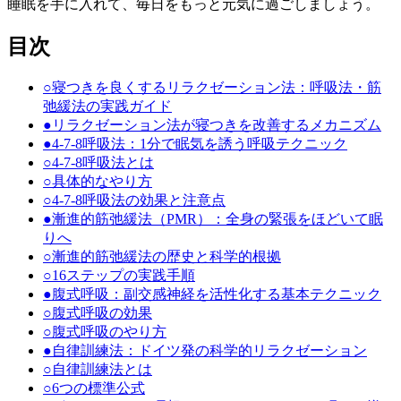
睡眠を手に入れて、毎日をもっと元気に過ごしましょう。
目次
○
寝つきを良くするリラクゼーション法：呼吸法・筋
弛緩法の実践ガイド
●
リラクゼーション法が寝つきを改善するメカニズム
●
4-7-8呼吸法：1分で眠気を誘う呼吸テクニック
○
4-7-8呼吸法とは
○
具体的なやり方
○
4-7-8呼吸法の効果と注意点
●
漸進的筋弛緩法（PMR）：全身の緊張をほどいて眠
りへ
○
漸進的筋弛緩法の歴史と科学的根拠
○
16ステップの実践手順
●
腹式呼吸：副交感神経を活性化する基本テクニック
○
腹式呼吸の効果
○
腹式呼吸のやり方
●
自律訓練法：ドイツ発の科学的リラクゼーション
○
自律訓練法とは
○
6つの標準公式