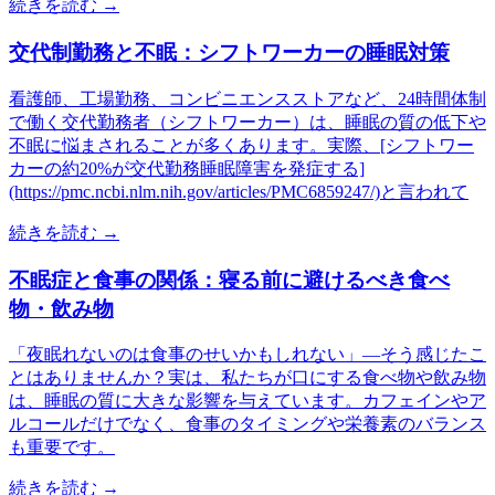
続きを読む →
交代制勤務と不眠：シフトワーカーの睡眠対策
看護師、工場勤務、コンビニエンスストアなど、24時間体制
で働く交代勤務者（シフトワーカー）は、睡眠の質の低下や
不眠に悩まされることが多くあります。実際、[シフトワー
カーの約20%が交代勤務睡眠障害を発症する]
(https://pmc.ncbi.nlm.nih.gov/articles/PMC6859247/)と言われて
続きを読む →
不眠症と食事の関係：寝る前に避けるべき食べ
物・飲み物
「夜眠れないのは食事のせいかもしれない」—そう感じたこ
とはありませんか？実は、私たちが口にする食べ物や飲み物
は、睡眠の質に大きな影響を与えています。カフェインやア
ルコールだけでなく、食事のタイミングや栄養素のバランス
も重要です。
続きを読む →