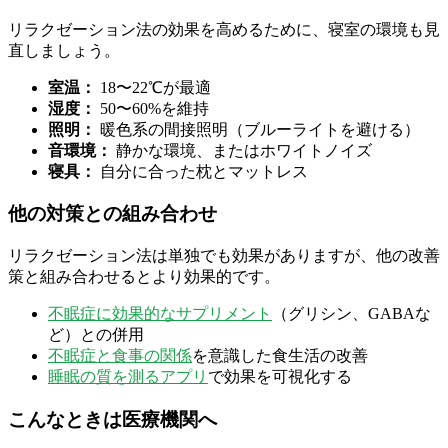
リラクゼーション法の効果を高めるために、寝室の環境も見
直しましょう。
室温：
18〜22℃が最適
湿度：
50〜60%を維持
照明：
暖色系の間接照明（ブルーライトを避ける）
音環境：
静かな環境、またはホワイトノイズ
寝具：
自分に合った枕とマットレス
他の対策との組み合わせ
リラクゼーション法は単独でも効果がありますが、他の改善
策と組み合わせるとより効果的です。
不眠症に効果的なサプリメント
（グリシン、GABAな
ど）との併用
不眠症と食事の関係
を意識した食生活の改善
睡眠の質を測るアプリ
で効果を可視化する
こんなときは医療機関へ