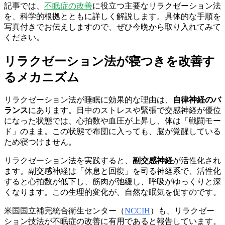
記事では、
不眠症の改善
に役立つ主要なリラクゼーション法
を、科学的根拠とともに詳しく解説します。具体的な手順を
写真付きでお伝えしますので、ぜひ今晩から取り入れてみて
ください。
リラクゼーション法が寝つきを改善す
るメカニズム
リラクゼーション法が睡眠に効果的な理由は、
自律神経のバ
ランス
にあります。日中のストレスや緊張で交感神経が優位
になった状態では、心拍数や血圧が上昇し、体は「戦闘モー
ド」のまま。この状態で布団に入っても、脳が覚醒している
ため寝つけません。
リラクゼーション法を実践すると、
副交感神経
が活性化され
ます。副交感神経は「休息と回復」を司る神経系で、活性化
すると心拍数が低下し、筋肉が弛緩し、呼吸がゆっくりと深
くなります。この生理的変化が、自然な眠気を促すのです。
米国国立補完統合衛生センター（
NCCIH
）も、リラクゼー
ション技法が不眠症の改善に有用であると報告しています。