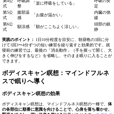
第4公
呼吸調
呼吸の安
「楽に呼吸をしている」
式
整
定
第5公
腹部温
内臓の弛
「お腹が温かい」
式
感
緩
第6公
頭部の鎮
額涼感
「額がここちよく涼しい」
式
静
実践のポイント：
1日10分程度を目安に、朝昼晩の3回に分
けて1回3〜4分ずつの短い練習を繰り返すと効果的です。就
寝前の練習では、最後の「消去動作」（手を握って開く、大
きく伸びをするなど）を省略し、そのまま眠りに入ることが
できます。
ボディスキャン瞑想：マインドフルネ
スで眠りへ導く
ボディスキャン瞑想の効果
ボディスキャン瞑想は、マインドフルネス瞑想の一種で、
体
の各部位に順番に意識を向けることで、心身を落ち着かせ、