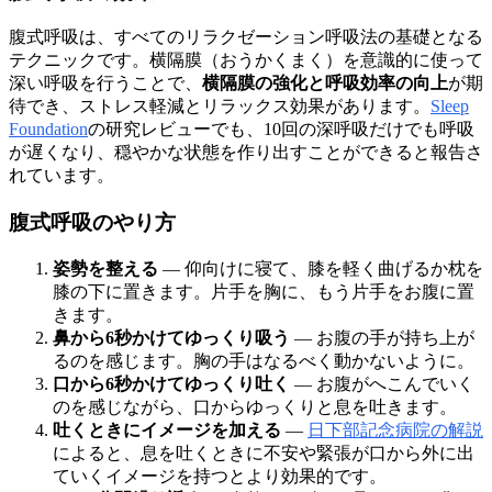
腹式呼吸は、すべてのリラクゼーション呼吸法の基礎となる
テクニックです。横隔膜（おうかくまく）を意識的に使って
深い呼吸を行うことで、
横隔膜の強化と呼吸効率の向上
が期
待でき、ストレス軽減とリラックス効果があります。
Sleep
Foundation
の研究レビューでも、10回の深呼吸だけでも呼吸
が遅くなり、穏やかな状態を作り出すことができると報告さ
れています。
腹式呼吸のやり方
姿勢を整える
— 仰向けに寝て、膝を軽く曲げるか枕を
膝の下に置きます。片手を胸に、もう片手をお腹に置
きます。
鼻から6秒かけてゆっくり吸う
— お腹の手が持ち上が
るのを感じます。胸の手はなるべく動かないように。
口から6秒かけてゆっくり吐く
— お腹がへこんでいく
のを感じながら、口からゆっくりと息を吐きます。
吐くときにイメージを加える
—
日下部記念病院の解説
によると、息を吐くときに不安や緊張が口から外に出
ていくイメージを持つとより効果的です。