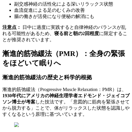
副交感神経の活性化による深いリラックス状態
血流促進による足のむくみの改善
腸の働きが活発になり便秘の解消にも
注意点：
日中に過度に実践すると自律神経のバランスが乱
れる可能性があるため、
寝る前と朝の2回程度
に限定するこ
とが推奨されています。
漸進的筋弛緩法（PMR）：全身の緊張
をほどいて眠りへ
漸進的筋弛緩法の歴史と科学的根拠
漸進的筋弛緩法（Progressive Muscle Relaxation：PMR）は、
1930年代にアメリカの神経生理学者エドモンド・ジェイコブ
ソン博士が考案
した技法です。「意図的に筋肉を緊張させて
から脱力する」ことで、体がリラックスした状態を認識しや
すくなるという原理に基づいています。