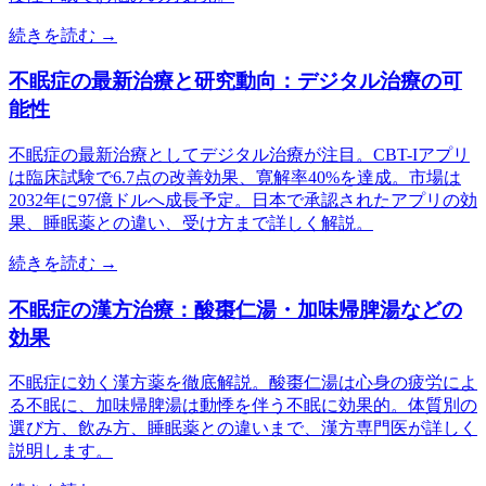
続きを読む →
不眠症の最新治療と研究動向：デジタル治療の可
能性
不眠症の最新治療としてデジタル治療が注目。CBT-Iアプリ
は臨床試験で6.7点の改善効果、寛解率40%を達成。市場は
2032年に97億ドルへ成長予定。日本で承認されたアプリの効
果、睡眠薬との違い、受け方まで詳しく解説。
続きを読む →
不眠症の漢方治療：酸棗仁湯・加味帰脾湯などの
効果
不眠症に効く漢方薬を徹底解説。酸棗仁湯は心身の疲労によ
る不眠に、加味帰脾湯は動悸を伴う不眠に効果的。体質別の
選び方、飲み方、睡眠薬との違いまで、漢方専門医が詳しく
説明します。