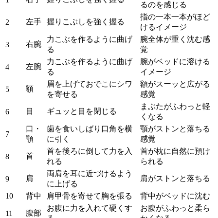
るのを感じる
指の一本一本がほど
左手
握りこぶしを強く握る
2
けるイメージ
力こぶを作るように曲げ
腕全体が重く沈む感
右腕
3
る
覚
力こぶを作るように曲げ
腕がベッドに溶ける
左腕
4
る
イメージ
眉を上げておでこにシワ
額がスーッと広がる
額
5
を寄せる
感覚
まぶたがふわっと軽
目
ギュッと目を閉じる
6
くなる
口・
歯を食いしばり口角を横
顎がストンと落ちる
7
顎
に引く
感覚
首を後ろに倒して力を入
首が枕に自然に預け
首
8
れる
られる
両肩を耳に近づけるよう
肩
肩がストンと落ちる
9
に上げる
10
背中
肩甲骨を寄せて胸を張る
背中がベッドに沈む
お腹に力を入れて硬くす
お腹がふわっと柔ら
腹部
11