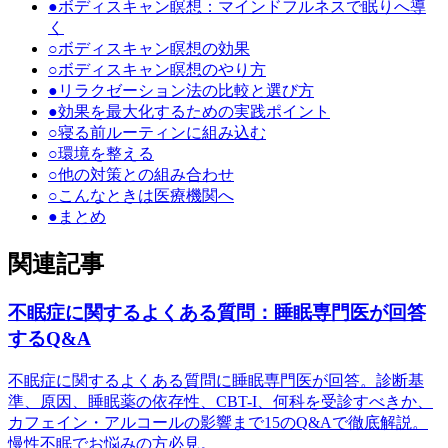
●
ボディスキャン瞑想：マインドフルネスで眠りへ導
く
○
ボディスキャン瞑想の効果
○
ボディスキャン瞑想のやり方
●
リラクゼーション法の比較と選び方
●
効果を最大化するための実践ポイント
○
寝る前ルーティンに組み込む
○
環境を整える
○
他の対策との組み合わせ
○
こんなときは医療機関へ
●
まとめ
関連記事
不眠症に関するよくある質問：睡眠専門医が回答
するQ&A
不眠症に関するよくある質問に睡眠専門医が回答。診断基
準、原因、睡眠薬の依存性、CBT-I、何科を受診すべきか、
カフェイン・アルコールの影響まで15のQ&Aで徹底解説。
慢性不眠でお悩みの方必見。