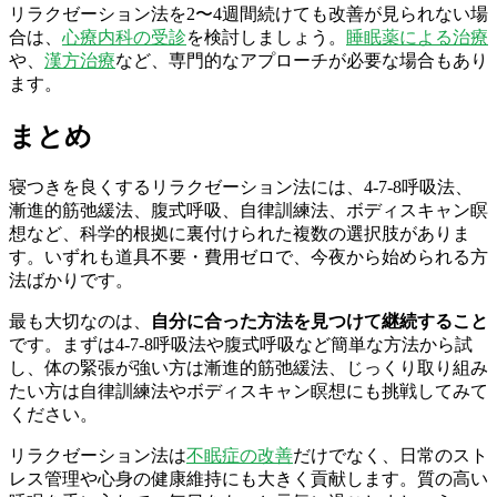
リラクゼーション法を2〜4週間続けても改善が見られない場
合は、
心療内科の受診
を検討しましょう。
睡眠薬による治療
や、
漢方治療
など、専門的なアプローチが必要な場合もあり
ます。
まとめ
寝つきを良くするリラクゼーション法には、4-7-8呼吸法、
漸進的筋弛緩法、腹式呼吸、自律訓練法、ボディスキャン瞑
想など、科学的根拠に裏付けられた複数の選択肢がありま
す。いずれも道具不要・費用ゼロで、今夜から始められる方
法ばかりです。
最も大切なのは、
自分に合った方法を見つけて継続すること
です。まずは4-7-8呼吸法や腹式呼吸など簡単な方法から試
し、体の緊張が強い方は漸進的筋弛緩法、じっくり取り組み
たい方は自律訓練法やボディスキャン瞑想にも挑戦してみて
ください。
リラクゼーション法は
不眠症の改善
だけでなく、日常のスト
レス管理や心身の健康維持にも大きく貢献します。質の高い