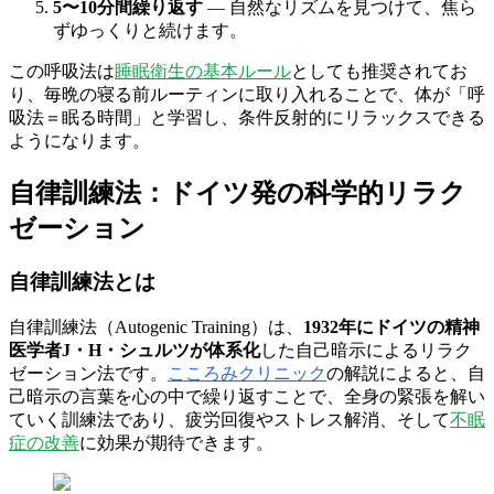
5〜10分間繰り返す
— 自然なリズムを見つけて、焦ら
ずゆっくりと続けます。
この呼吸法は
睡眠衛生の基本ルール
としても推奨されてお
り、毎晩の寝る前ルーティンに取り入れることで、体が「呼
吸法＝眠る時間」と学習し、条件反射的にリラックスできる
ようになります。
自律訓練法：ドイツ発の科学的リラク
ゼーション
自律訓練法とは
自律訓練法（Autogenic Training）は、
1932年にドイツの精神
医学者J・H・シュルツが体系化
した自己暗示によるリラク
ゼーション法です。
こころみクリニック
の解説によると、自
己暗示の言葉を心の中で繰り返すことで、全身の緊張を解い
ていく訓練法であり、疲労回復やストレス解消、そして
不眠
症の改善
に効果が期待できます。