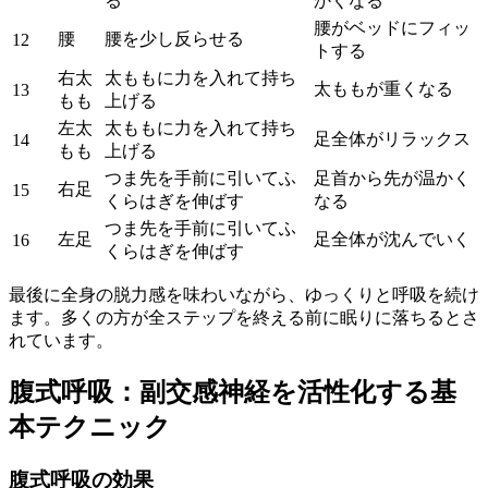
る
かくなる
腰がベッドにフィッ
腰
腰を少し反らせる
12
トする
右太
太ももに力を入れて持ち
太ももが重くなる
13
もも
上げる
左太
太ももに力を入れて持ち
足全体がリラックス
14
もも
上げる
つま先を手前に引いてふ
足首から先が温かく
右足
15
くらはぎを伸ばす
なる
つま先を手前に引いてふ
左足
足全体が沈んでいく
16
くらはぎを伸ばす
最後に全身の脱力感を味わいながら、ゆっくりと呼吸を続け
ます。多くの方が全ステップを終える前に眠りに落ちるとさ
れています。
腹式呼吸：副交感神経を活性化する基
本テクニック
腹式呼吸の効果