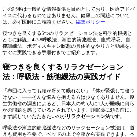
この記事は一般的な情報提供を目的としており、医療アドバ
イスに代わるものではありません。健康上の問題について
は、必ず医師にご相談ください。
編集ポリシー
寝つきを良くする5つのリラクゼーション法を科学的根拠と
ともに解説。4-7-8呼吸法、漸進的筋弛緩法、腹式呼吸、自
律訓練法、ボディスキャン瞑想の具体的なやり方と効果を、
すぐに実践できる手順付きでご紹介します。
寝つきを良くするリラクゼーション
法：呼吸法・筋弛緩法の実践ガイド
「布団に入っても頭が冴えて眠れない」「体が緊張して寝つ
けない」――そんな悩みを抱える方は少なくありません。厚
生労働省の調査によると、日本人の約5人に1人が睡眠に何ら
かの問題を感じているとされています。睡眠薬に頼る前に、
まず試していただきたいのが
リラクゼーション法
です。
呼吸法や漸進的筋弛緩法などのリラクゼーション技法は、道
具も費用も不要で、ベッドの上で今夜から実践できます。本