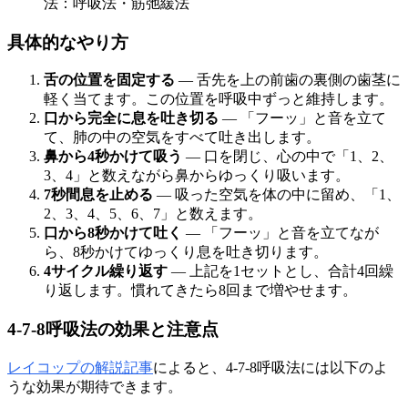
法：呼吸法・筋弛緩法
具体的なやり方
舌の位置を固定する
— 舌先を上の前歯の裏側の歯茎に
軽く当てます。この位置を呼吸中ずっと維持します。
口から完全に息を吐き切る
— 「フーッ」と音を立て
て、肺の中の空気をすべて吐き出します。
鼻から4秒かけて吸う
— 口を閉じ、心の中で「1、2、
3、4」と数えながら鼻からゆっくり吸います。
7秒間息を止める
— 吸った空気を体の中に留め、「1、
2、3、4、5、6、7」と数えます。
口から8秒かけて吐く
— 「フーッ」と音を立てなが
ら、8秒かけてゆっくり息を吐き切ります。
4サイクル繰り返す
— 上記を1セットとし、合計4回繰
り返します。慣れてきたら8回まで増やせます。
4-7-8呼吸法の効果と注意点
レイコップの解説記事
によると、4-7-8呼吸法には以下のよ
うな効果が期待できます。