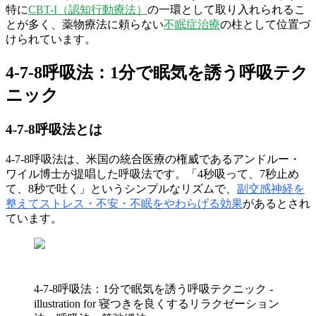
特に
CBT-I（認知行動療法）
の一環として取り入れられるこ
とが多く、薬物療法に頼らない
不眠症治療
の柱として位置づ
けられています。
4-7-8呼吸法：1分で眠気を誘う呼吸テク
ニック
4-7-8呼吸法とは
4-7-8呼吸法は、米国の統合医療の権威であるアンドルー・
ワイル博士が提唱した呼吸法です。「4秒吸って、7秒止め
て、8秒で吐く」というシンプルなリズムで、
副交感神経を
整えてストレス・不安・不眠をやわらげる効果
があるとされ
ています。
4-7-8呼吸法：1分で眠気を誘う呼吸テクニック -
illustration for 寝つきを良くするリラクゼーション