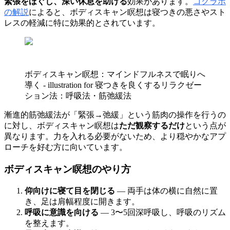
緊張をほぐし、深い休息を助ける
効果があります。
コグラボ
の解説
によると、ボディスキャン瞑想は寝つきの悪さやスト
レスの軽減に特に効果的とされています。
ボディスキャン瞑想：マインドフルネスで眠りへ
導く - illustration for 寝つきを良くするリラクゼー
ション法：呼吸法・筋弛緩法
漸進的筋弛緩法が「緊張→弛緩」という筋肉の操作を行うの
に対し、ボディスキャン瞑想は
ただ観察するだけ
という点が
異なります。力を入れる必要がないため、より穏やかなアプ
ローチを好む方に向いています。
ボディスキャン瞑想のやり方
仰向けに寝て目を閉じる
— 両手は体の横に自然に置
き、足は肩幅程度に開きます。
呼吸に意識を向ける
— 3〜5回深呼吸し、呼吸のリズム
を整えます。