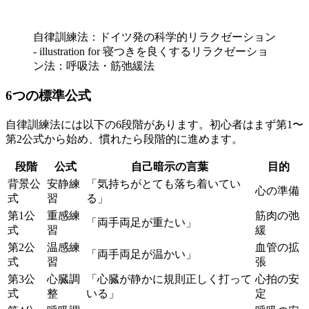
自律訓練法：ドイツ発の科学的リラクゼーション
- illustration for 寝つきを良くするリラクゼーショ
ン法：呼吸法・筋弛緩法
6つの標準公式
自律訓練法には以下の6段階があります。初心者はまず第1〜
第2公式から始め、慣れたら段階的に進めます。
段階
公式
自己暗示の言葉
目的
背景公
安静練
「気持ちがとても落ち着いてい
心の準備
式
習
る」
第1公
重感練
筋肉の弛
「両手両足が重たい」
式
習
緩
第2公
温感練
血管の拡
「両手両足が温かい」
式
習
張
第3公
心臓調
「心臓が静かに規則正しく打って
心拍の安
式
整
いる」
定