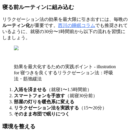
寝る前ルーティンに組み込む
リラクゼーション法の効果を最大限に引き出すには、毎晩の
ルーティン化
が重要です。
西川の睡眠コラム
でも推奨されて
いるように、就寝の30分〜1時間前から以下の流れを習慣に
しましょう。
効果を最大化するための実践ポイント - illustration
for 寝つきを良くするリラクゼーション法：呼吸
法・筋弛緩法
入浴を済ませる
（就寝1〜1.5時間前）
スマートフォンを手放す
（就寝30分前）
部屋の灯りを暖色系に変える
リラクゼーション法を実践する
（15〜20分）
そのまま布団で眠りにつく
環境を整える