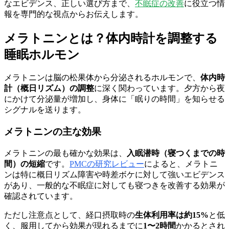
なエビデンス、正しい選び方まで、
不眠症の改善
に役立つ情
報を専門的な視点からお伝えします。
メラトニンとは？体内時計を調整する
睡眠ホルモン
メラトニンは脳の松果体から分泌されるホルモンで、
体内時
計（概日リズム）の調整
に深く関わっています。夕方から夜
にかけて分泌量が増加し、身体に「眠りの時間」を知らせる
シグナルを送ります。
メラトニンの主な効果
メラトニンの最も確かな効果は、
入眠潜時（寝つくまでの時
間）の短縮
です。
PMCの研究レビュー
によると、メラトニ
ンは特に概日リズム障害や時差ボケに対して強いエビデンス
があり、一般的な不眠症に対しても寝つきを改善する効果が
確認されています。
ただし注意点として、経口摂取時の
生体利用率は約15%
と低
く、服用してから効果が現れるまでに
1〜2時間
かかるとされ