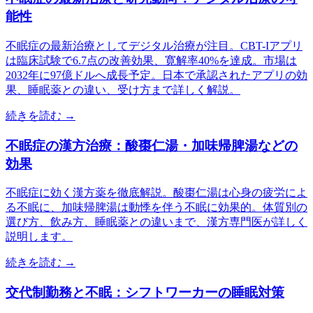
能性
不眠症の最新治療としてデジタル治療が注目。CBT-Iアプリ
は臨床試験で6.7点の改善効果、寛解率40%を達成。市場は
2032年に97億ドルへ成長予定。日本で承認されたアプリの効
果、睡眠薬との違い、受け方まで詳しく解説。
続きを読む →
不眠症の漢方治療：酸棗仁湯・加味帰脾湯などの
効果
不眠症に効く漢方薬を徹底解説。酸棗仁湯は心身の疲労によ
る不眠に、加味帰脾湯は動悸を伴う不眠に効果的。体質別の
選び方、飲み方、睡眠薬との違いまで、漢方専門医が詳しく
説明します。
続きを読む →
交代制勤務と不眠：シフトワーカーの睡眠対策