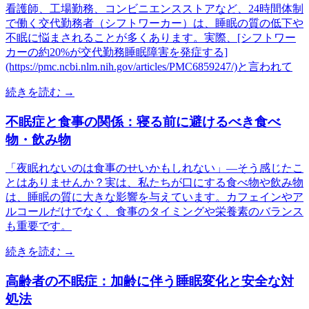
看護師、工場勤務、コンビニエンスストアなど、24時間体制
で働く交代勤務者（シフトワーカー）は、睡眠の質の低下や
不眠に悩まされることが多くあります。実際、[シフトワー
カーの約20%が交代勤務睡眠障害を発症する]
(https://pmc.ncbi.nlm.nih.gov/articles/PMC6859247/)と言われて
続きを読む →
不眠症と食事の関係：寝る前に避けるべき食べ
物・飲み物
「夜眠れないのは食事のせいかもしれない」—そう感じたこ
とはありませんか？実は、私たちが口にする食べ物や飲み物
は、睡眠の質に大きな影響を与えています。カフェインやア
ルコールだけでなく、食事のタイミングや栄養素のバランス
も重要です。
続きを読む →
高齢者の不眠症：加齢に伴う睡眠変化と安全な対
処法