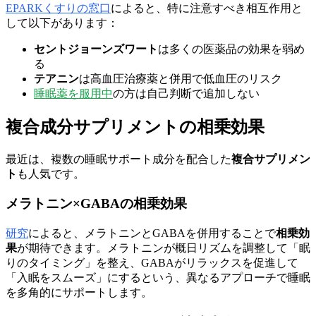
EPARKくすりの窓口
によると、特に注意すべき相互作用と
して以下があります：
セントジョーンズワート
は多くの医薬品の効果を弱め
る
テアニン
は高血圧治療薬と併用で低血圧のリスク
睡眠薬を服用中
の方は自己判断で追加しない
複合成分サプリメントの相乗効果
最近は、複数の睡眠サポート成分を配合した
複合サプリメン
ト
も人気です。
メラトニン×GABAの相乗効果
研究
によると、メラトニンとGABAを併用することで
相乗効
果
が期待できます。メラトニンが概日リズムを調整して「眠
りのタイミング」を整え、GABAがリラックスを促進して
「入眠をスムーズ」にするという、異なるアプローチで睡眠
を多角的にサポートします。