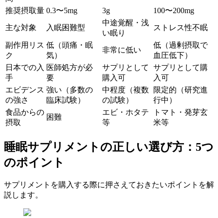
推奨摂取量
0.3〜5mg
3g
100〜200mg
中途覚醒・浅
主な対象
入眠困難型
ストレス性不眠
い眠り
副作用リス
低（頭痛・眠
低（過剰摂取で
非常に低い
ク
気）
血圧低下）
日本での入
医師処方が必
サプリとして
サプリとして購
手
要
購入可
入可
エビデンス
強い（多数の
中程度（複数
限定的（研究進
の強さ
臨床試験）
の試験）
行中）
食品からの
エビ・ホタテ
トマト・発芽玄
困難
摂取
等
米等
睡眠サプリメントの正しい選び方：5つ
のポイント
サプリメントを購入する際に押さえておきたいポイントを解
説します。