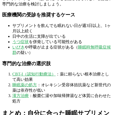
専門的な治療を検討しましょう。
医療機関の受診を推奨するケース
サプリメントを飲んでも眠れない日が週3日以上、1ヶ
月以上続く
日中の生活に支障が出ている
うつ症状
を併発している可能性がある
いびき
や呼吸が止まる症状がある（
睡眠時無呼吸症候
群
の疑い）
専門的な治療の選択肢
CBT-I（認知行動療法）
：薬に頼らない根本治療とし
て高い効果
睡眠薬の処方
：オレキシン受容体拮抗薬など新世代の
薬は依存性が低い
漢方治療
：酸棗仁湯や加味帰脾湯など体質に合わせた
処方
まとめ：自分に合った睡眠サプリメン