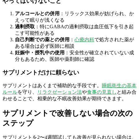
やってはいけないこと
アルコールとの併用
：リラックス効果が妨げられ、か
えって眠りが浅くなる
過剰摂取
：特にGABAの過剰摂取は血圧低下を引き起
こす可能性がある
自己判断での薬との併用
：
心療内科
で処方された薬が
ある場合は必ず医師に相談
妊娠中・授乳中の使用
：安全性が確立されていない成
分もあるため、医師や薬剤師に確認
サプリメントだけに頼らない
サプリメントはあくまで補助的な手段です。
睡眠衛生の基本
ルール
を守り、
リラクゼーション法
や
食事の見直し
と組み合
わせることで、相乗的な不眠改善効果が期待できます。
サプリメントで改善しない場合の次の
ステップ
サプリメントを2〜4週間試しても改善が見られない場合は、