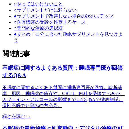
○
やってはいけないこと
○
サプリメントだけに頼らない
●
サプリメントで改善しない場合の次のステップ
○
医療機関の受診を推奨するケース
○
専門的な治療の選択肢
●
まとめ：自分に合った睡眠サプリメントを見つけよ
う
関連記事
不眠症に関するよくある質問：睡眠専門医が回答
するQ&A
不眠症に関するよくある質問に睡眠専門医が回答。診断基
準、原因、睡眠薬の依存性、CBT-I、何科を受診すべきか、
カフェイン・アルコールの影響まで15のQ&Aで徹底解説。
慢性不眠でお悩みの方必見。
続きを読む →
不眠症の最新治療と研究動向：デジタル治療の可