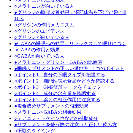
○
メラトニンが向いている人
●
グリシンの睡眠改善効果：深部体温を下げて深い眠
りへ
○
グリシンの作用メカニズム
○
グリシンのエビデンス
○
グリシンが向いている人
●
GABAの睡眠への効果：リラックスして眠りにつく
○
GABAの作用と効果
○
GABAが向いている人
●
メラトニン・グリシン・GABAの比較表
●
睡眠サプリメントの正しい選び方：5つのポイント
○
ポイント1：自分の不眠タイプを把握する
○
ポイント2：機能性表示食品かどうか確認する
○
ポイント3：GMP認証マークをチェック
○
ポイント4：成分の含有量を確認する
○
ポイント5：薬との相互作用に注意する
●
複合成分サプリメントの相乗効果
○
メラトニン×GABAの相乗効果
○
テアニン・トケイソウなどの補助成分
●
サプリメントを使う際の注意点と正しい飲み方
○
摂取のタイミング