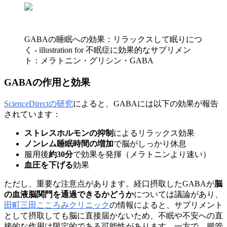
GABAの睡眠への効果：リラックスして眠りにつ
く - illustration for 不眠症に効果的なサプリメン
ト：メラトニン・グリシン・GABA
GABAの作用と効果
ScienceDirectの研究
によると、GABAには以下の効果が報告
されています：
ストレスホルモンの抑制
によるリラックス効果
ノンレム睡眠時間の増加
で脳がしっかり休息
服用後
約30分
で効果を発揮（メラトニンより速い）
血圧を下げる
効果
ただし、重要な注意点があります。経口摂取したGABAが
脳
の血液脳関門を通過できるかどうか
については議論があり、
田町三田こころみクリニック
の情報によると、サプリメント
として摂取しても脳に直接届かないため、不眠や不安への直
接的な作用は限定的である可能性があります。一方で、腸管