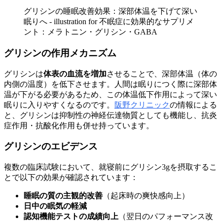
グリシンの睡眠改善効果：深部体温を下げて深い
眠りへ - illustration for 不眠症に効果的なサプリメ
ント：メラトニン・グリシン・GABA
グリシンの作用メカニズム
グリシンは
体表の血流を増加
させることで、深部体温（体の
内側の温度）を低下させます。人間は眠りにつく際に深部体
温が下がる必要があるため、この体温低下作用によって深い
眠りに入りやすくなるのです。
阪野クリニック
の情報による
と、グリシンは抑制性の神経伝達物質としても機能し、抗炎
症作用・抗酸化作用も併せ持っています。
グリシンのエビデンス
複数の臨床試験において、就寝前にグリシン3gを摂取するこ
とで以下の効果が確認されています：
睡眠の質の主観的改善
（起床時の爽快感向上）
日中の眠気の軽減
認知機能テストの成績向上
（翌日のパフォーマンス改