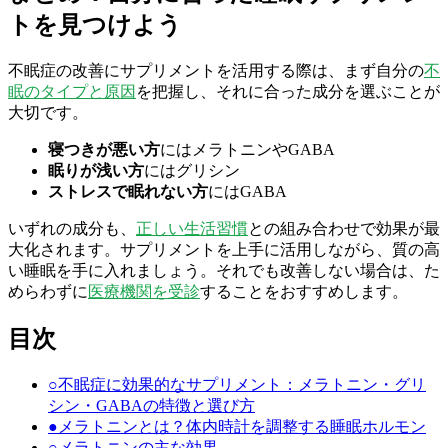
トを見つけよう
不眠症の改善にサプリメントを活用する際は、まず自分の
不
眠のタイプと原因
を把握し、それに合った成分を選ぶことが
大切です。
寝つきが悪い方
にはメラトニンやGABA
眠りが浅い方
にはグリシン
ストレスで眠れない方
にはGABA
いずれの成分も、
正しい生活習慣
との組み合わせで効果が最
大化されます。サプリメントを上手に活用しながら、質の高
い睡眠を手に入れましょう。それでも改善しない場合は、た
めらわずに
医療機関を受診
することをおすすめします。
目次
○
不眠症に効果的なサプリメント：メラトニン・グリ
シン・GABAの特徴と選び方
●
メラトニンとは？体内時計を調整する睡眠ホルモン
○
メラトニンの主な効果