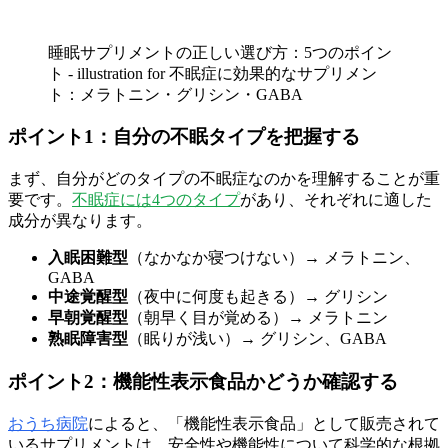
睡眠サプリメントの正しい選び方：5つのポイン
ト - illustration for 不眠症に効果的なサプリメン
ト：メラトニン・グリシン・GABA
ポイント1：自分の不眠タイプを把握する
まず、自分がどのタイプの不眠症なのかを理解することが重
要です。
不眠症には4つのタイプ
があり、それぞれに適した
成分が異なります。
入眠困難型
（なかなか寝つけない）→ メラトニン、
GABA
中途覚醒型
（夜中に何度も起きる）→ グリシン
早朝覚醒型
（朝早く目が覚める）→ メラトニン
熟眠障害型
（眠りが浅い）→ グリシン、GABA
ポイント2：機能性表示食品かどうか確認する
おうち病院
によると、「機能性表示食品」として販売されて
いるサプリメントは、安全性や機能性について科学的な根拠