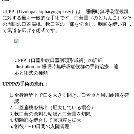
UPPP（Uvulopalatopharyngoplasty）は、睡眠時無呼吸症候群
に対する最も一般的な手術です。口蓋垂（のどちんこ）やそ
の周囲の口蓋扁桃、軟口蓋の一部を切除し、咽頭を縫い直し
て気道を広げる術式です。
UPPP（口蓋垂軟口蓋咽頭形成術）の詳細 -
illustration for 睡眠時無呼吸症候群の手術治療：適
応と術式の種類
UPPPの手術の流れ：
全身麻酔下で口を大きく開き、口蓋垂と周囲組織を確
認
口蓋扁桃を摘出（肥大している場合）
軟口蓋の余剰な粘膜と口蓋垂を切除
切除部を縫合して咽頭腔を拡大
術後7〜10日間の入院管理