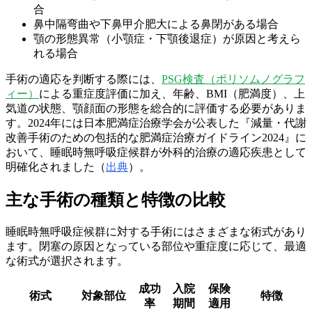
合
鼻中隔弯曲や下鼻甲介肥大による鼻閉がある場合
顎の形態異常（小顎症・下顎後退症）が原因と考えら
れる場合
手術の適応を判断する際には、
PSG検査（ポリソムノグラフ
ィー）
による重症度評価に加え、年齢、BMI（肥満度）、上
気道の状態、顎顔面の形態を総合的に評価する必要がありま
す。2024年には日本肥満症治療学会が公表した『減量・代謝
改善手術のための包括的な肥満症治療ガイドライン2024』に
おいて、睡眠時無呼吸症候群が外科的治療の適応疾患として
明確化されました（
出典
）。
主な手術の種類と特徴の比較
睡眠時無呼吸症候群に対する手術にはさまざまな術式があり
ます。閉塞の原因となっている部位や重症度に応じて、最適
な術式が選択されます。
成功
入院
保険
術式
対象部位
特徴
率
期間
適用