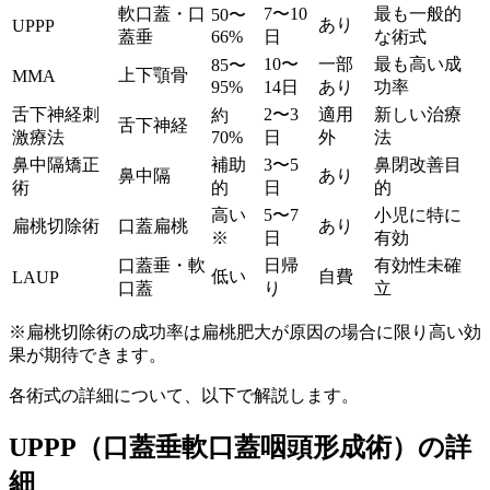
軟口蓋・口
7〜10
最も一般的
50〜
あり
UPPP
蓋垂
66%
日
な術式
10〜
一部
最も高い成
85〜
上下顎骨
MMA
95%
14日
あり
功率
舌下神経刺
2〜3
適用
新しい治療
約
舌下神経
激療法
70%
日
外
法
鼻中隔矯正
補助
3〜5
鼻閉改善目
鼻中隔
あり
術
的
日
的
高い
5〜7
小児に特に
扁桃切除術
口蓋扁桃
あり
※
日
有効
口蓋垂・軟
日帰
有効性未確
低い
自費
LAUP
口蓋
り
立
※扁桃切除術の成功率は扁桃肥大が原因の場合に限り高い効
果が期待できます。
各術式の詳細について、以下で解説します。
UPPP（口蓋垂軟口蓋咽頭形成術）の詳
細