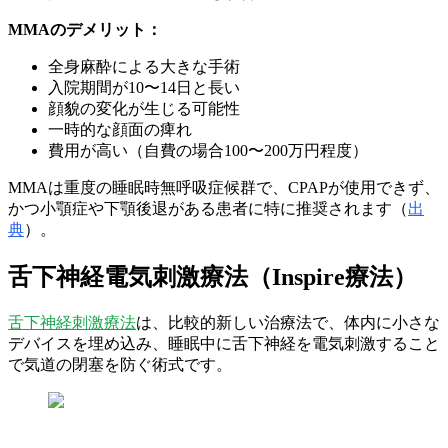
MMAのデメリット：
全身麻酔による大きな手術
入院期間が10〜14日と長い
顔貌の変化が生じる可能性
一時的な顔面の痺れ
費用が高い（自費の場合100〜200万円程度）
MMAは重度の睡眠時無呼吸症候群で、CPAPが使用できず、
かつ小顎症や下顎後退がある患者に特に推奨されます（
出
典
）。
舌下神経電気刺激療法（Inspire療法）
舌下神経刺激療法
は、比較的新しい治療法で、体内に小さな
デバイスを埋め込み、睡眠中に舌下神経を電気刺激すること
で気道の閉塞を防ぐ術式です。