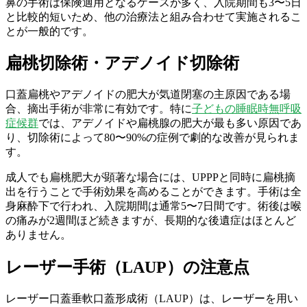
鼻の手術は保険適用となるケースが多く、入院期間も3〜5日
と比較的短いため、他の治療法と組み合わせて実施されるこ
とが一般的です。
扁桃切除術・アデノイド切除術
口蓋扁桃やアデノイドの肥大が気道閉塞の主原因である場
合、摘出手術が非常に有効です。特に
子どもの睡眠時無呼吸
症候群
では、アデノイドや扁桃腺の肥大が最も多い原因であ
り、切除術によって80〜90%の症例で劇的な改善が見られま
す。
成人でも扁桃肥大が顕著な場合には、UPPPと同時に扁桃摘
出を行うことで手術効果を高めることができます。手術は全
身麻酔下で行われ、入院期間は通常5〜7日間です。術後は喉
の痛みが2週間ほど続きますが、長期的な後遺症はほとんど
ありません。
レーザー手術（LAUP）の注意点
レーザー口蓋垂軟口蓋形成術（LAUP）は、レーザーを用い