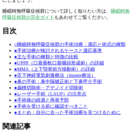
にしましょう。
睡眠時無呼吸症候群について詳しく知りたい方は、
睡眠時無
呼吸症候群の完全ガイド
もあわせてご覧ください。
目次
○
睡眠時無呼吸症候群の手術治療：適応と術式の種類
●
手術治療が検討されるケースと適応基準
●
主な手術の種類と特徴の比較
●
UPPP（口蓋垂軟口蓋咽頭形成術）の詳細
●
MMA（上下顎骨前方移動術）の詳細
●
舌下神経電気刺激療法（Inspire療法）
●
鼻の手術：鼻中隔矯正術と下鼻甲介手術
●
扁桃切除術・アデノイド切除術
●
レーザー手術（LAUP）の注意点
●
手術後の経過と再発予防
●
手術を受ける前に確認すべきこと
●
まとめ：自分に合った手術治療を見つけるために
関連記事