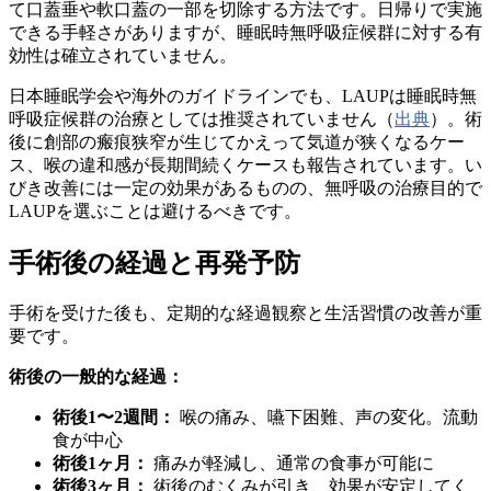
て口蓋垂や軟口蓋の一部を切除する方法です。日帰りで実施
できる手軽さがありますが、睡眠時無呼吸症候群に対する有
効性は確立されていません。
日本睡眠学会や海外のガイドラインでも、LAUPは睡眠時無
呼吸症候群の治療としては推奨されていません（
出典
）。術
後に創部の瘢痕狭窄が生じてかえって気道が狭くなるケー
ス、喉の違和感が長期間続くケースも報告されています。い
びき改善には一定の効果があるものの、無呼吸の治療目的で
LAUPを選ぶことは避けるべきです。
手術後の経過と再発予防
手術を受けた後も、定期的な経過観察と生活習慣の改善が重
要です。
術後の一般的な経過：
術後1〜2週間：
喉の痛み、嚥下困難、声の変化。流動
食が中心
術後1ヶ月：
痛みが軽減し、通常の食事が可能に
術後3ヶ月：
術後のむくみが引き、効果が安定してく