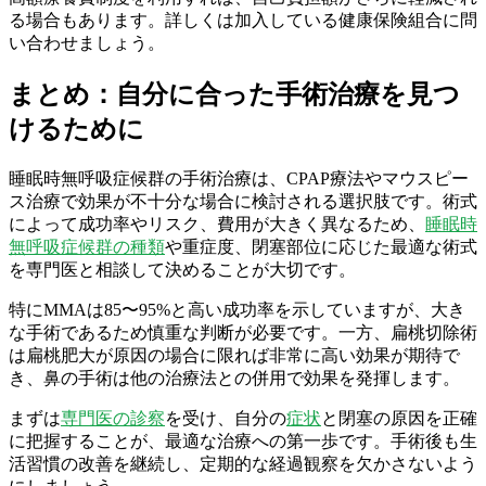
る場合もあります。詳しくは加入している健康保険組合に問
い合わせましょう。
まとめ：自分に合った手術治療を見つ
けるために
睡眠時無呼吸症候群の手術治療は、CPAP療法やマウスピー
ス治療で効果が不十分な場合に検討される選択肢です。術式
によって成功率やリスク、費用が大きく異なるため、
睡眠時
無呼吸症候群の種類
や重症度、閉塞部位に応じた最適な術式
を専門医と相談して決めることが大切です。
特にMMAは85〜95%と高い成功率を示していますが、大き
な手術であるため慎重な判断が必要です。一方、扁桃切除術
は扁桃肥大が原因の場合に限れば非常に高い効果が期待で
き、鼻の手術は他の治療法との併用で効果を発揮します。
まずは
専門医の診察
を受け、自分の
症状
と閉塞の原因を正確
に把握することが、最適な治療への第一歩です。手術後も生
活習慣の改善を継続し、定期的な経過観察を欠かさないよう