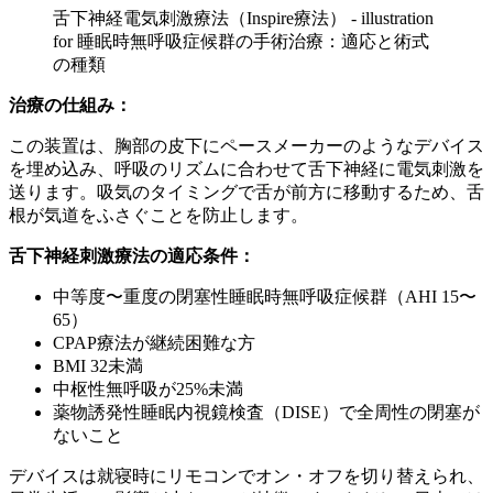
舌下神経電気刺激療法（Inspire療法） - illustration
for 睡眠時無呼吸症候群の手術治療：適応と術式
の種類
治療の仕組み：
この装置は、胸部の皮下にペースメーカーのようなデバイス
を埋め込み、呼吸のリズムに合わせて舌下神経に電気刺激を
送ります。吸気のタイミングで舌が前方に移動するため、舌
根が気道をふさぐことを防止します。
舌下神経刺激療法の適応条件：
中等度〜重度の閉塞性睡眠時無呼吸症候群（AHI 15〜
65）
CPAP療法が継続困難な方
BMI 32未満
中枢性無呼吸が25%未満
薬物誘発性睡眠内視鏡検査（DISE）で全周性の閉塞が
ないこと
デバイスは就寝時にリモコンでオン・オフを切り替えられ、