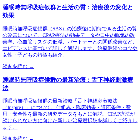
睡眠時無呼吸症候群と生活の質：治療後の変化と
効果
睡眠時無呼吸症候群（SAS）の治療後に期待できる生活の質
の改善について、CPAP療法の効果データや日中の眠気の改
善率、心血管リスクの低減、パートナーとの関係改善など、
エビデンスに基づいて詳しく解説します。治療継続のコツや
女性・子どもの特徴も紹介。
続きを読む →
睡眠時無呼吸症候群の最新治療：舌下神経刺激療
法
睡眠時無呼吸症候群の最新治療「舌下神経刺激療法
（Inspire）」について、仕組み・臨床効果・適応条件・費
用・安全性を最新の研究データをもとに解説。CPAP療法が
続けられない方に向けた新しい治療選択肢を詳しくご紹介し
ます。
続きを読む →