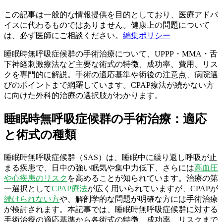
この記事は一般的な情報提供を目的としており、医療アドバ
イスに代わるものではありません。健康上の問題について
は、必ず医師にご相談ください。
編集ポリシー
睡眠時無呼吸症候群の手術治療について、UPPP・MMA・舌
下神経刺激療法など主要な術式の特徴、成功率、費用、リス
クを専門的に解説。手術の適応基準や術後の注意点、病院選
びのポイントまで網羅しています。CPAP療法が続かない方
に向けた外科的治療の選択肢がわかります。
睡眠時無呼吸症候群の手術治療：適応
と術式の種類
睡眠時無呼吸症候群（SAS）は、睡眠中に繰り返し呼吸が止
まる疾患で、日中の強い眠気や集中力低下、さらには
高血圧
や心疾患のリスク
を高めることが知られています。治療の第
一選択として
CPAP療法
が広く用いられていますが、CPAPが
続けられない方
や、解剖学的な問題が明確な方には手術治療
が検討されます。本記事では、睡眠時無呼吸症候群に対する
手術治療の適応基準から各術式の特徴、成功率、リスクまで