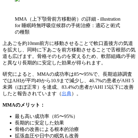
MMA（上下顎骨前方移動術）の詳細 - illustration
for 睡眠時無呼吸症候群の手術治療：適応と術式
の種類
上あごを約10mm前方に移動させることで軟口蓋後方の気道
を拡大し、同時に下あごを前方移動させることで舌根部の気
道も広げます。骨格そのものを変えるため、軟部組織の手術
と異なり長期的に安定した効果が得られます。
研究によると、MMAの成功率は85〜95%で、長期追跡調査
ではAHIが平均49から10.9まで減少し、46.7%の患者がAHI 5
未満（ほぼ正常）を達成、83.4%の患者がAHI 15以下に改善
したと報告されています（
出典
）。
MMAのメリット：
最も高い成功率（85〜95%）
長期的に安定した効果
骨格の改善による根本的治療
拡張血圧や日中の眠気も改善