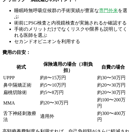
睡眠時無呼吸症候群の手術実績が豊富な
専門外来
を選
ぶ
術前にPSG検査と内視鏡検査が実施されるか確認する
手術のメリットだけでなくリスクや限界も説明してく
れる医師を選ぶ
セカンドオピニオンを利用する
費用の目安：
保険適用の場合（3割負
術式
自費の場合
担）
UPPP
約8〜15万円
約30〜50万円
鼻中隔矯正術
約5〜10万円
約20〜30万円
扁桃切除術
約5〜8万円
約20〜30万円
約100〜200万
約20〜30万円
MMA
円
舌下神経刺激療
約300〜400万
適用外
法
円
高額療養費制度を利用すれば、自己負担額がさらに軽減され