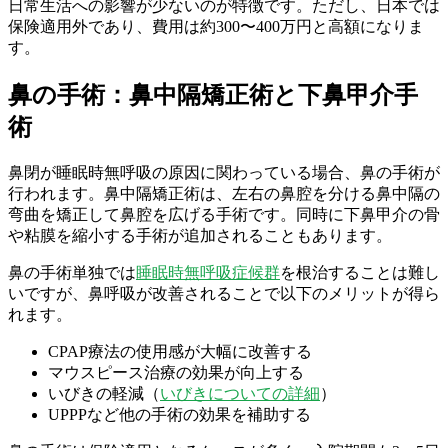
日常生活への影響が少ないのが特徴です。ただし、日本では
保険適用外であり、費用は約300〜400万円と高額になりま
す。
鼻の手術：鼻中隔矯正術と下鼻甲介手
術
鼻閉が睡眠時無呼吸の原因に関わっている場合、鼻の手術が
行われます。鼻中隔矯正術は、左右の鼻腔を分ける鼻中隔の
弯曲を矯正して鼻腔を広げる手術です。同時に下鼻甲介の骨
や粘膜を縮小する手術が追加されることもあります。
鼻の手術単独では
睡眠時無呼吸症候群
を根治することは難し
いですが、鼻呼吸が改善されることで以下のメリットが得ら
れます。
CPAP療法の使用感が大幅に改善する
マウスピース治療の効果が向上する
いびきの軽減（
いびきについての詳細
）
UPPPなど他の手術の効果を補助する