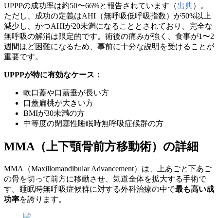
UPPPの成功率は約50〜66%と報告されています（
出典
）。
ただし、成功の定義はAHI（無呼吸低呼吸指数）が50%以上
減少し、かつAHIが20未満になることとされており、完全な
無呼吸の解消は限定的です。術後の痛みが強く、食事が1〜2
週間ほど困難になるため、事前に十分な説明を受けることが
重要です。
UPPPが特に有効なケース：
軟口蓋や口蓋垂が長い方
口蓋扁桃が大きい方
BMIが30未満の方
中等度の閉塞性睡眠時無呼吸症候群の方
MMA（上下顎骨前方移動術）の詳細
MMA（Maxillomandibular Advancement）は、上あごと下あご
の骨を切って前方に移動させ、気道全体を拡大する手術で
す。睡眠時無呼吸症候群に対する外科治療の中で
最も高い成
功率
を誇ります。